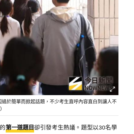
卻因過於簡單而掀起話題，不少考生直呼內容直白到讓人不
）
的
第一道題目
卻引發考生熱議。題型以30名學