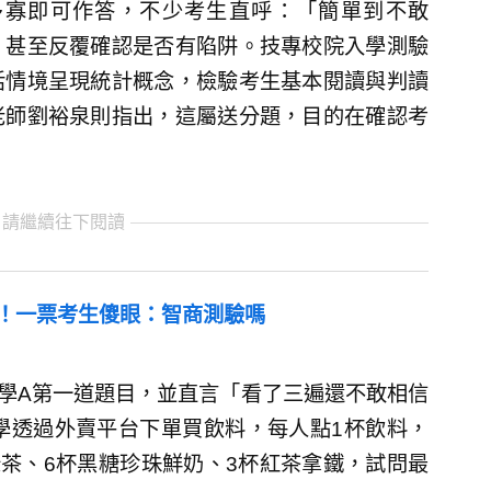
多寡即可作答，不少考生直呼：「簡單到不敢
，甚至反覆確認是否有陷阱。技專校院入學測驗
活情境呈現統計概念，檢驗考生基本閱讀與判讀
老師劉裕泉則指出，這屬送分題，目的在確認考
 請繼續往下閱讀
！一票考生傻眼：智商測驗嗎
測數學A第一道題目，並直言「看了三遍還不敢相信
學透過外賣平台下單買飲料，每人點1杯飲料，
綠茶、6杯黑糖珍珠鮮奶、3杯紅茶拿鐵，試問最