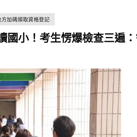
 地方加碼領取資格登記
讀國小！考生愣爆檢查三遍：