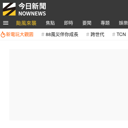
颱風來襲
焦點
即時
要聞
專題
娛樂
新電玩大觀園
88風災伴你成長
跨世代
TCN