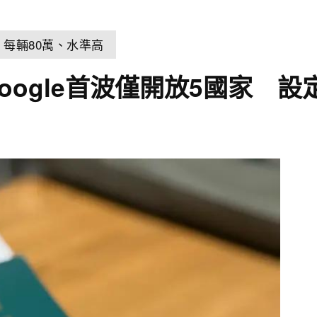
它：每輛80萬、水準高
ogle首波僅開放5國家 設