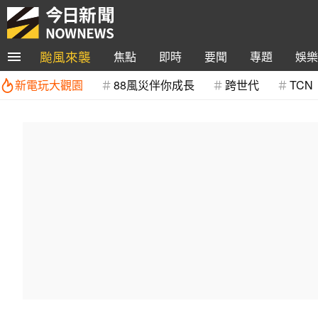
颱風來襲
焦點
即時
要聞
專題
娛樂
新電玩大觀園
88風災伴你成長
跨世代
TCN