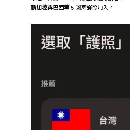
新加坡
與
巴西等
5 國家護照加入。