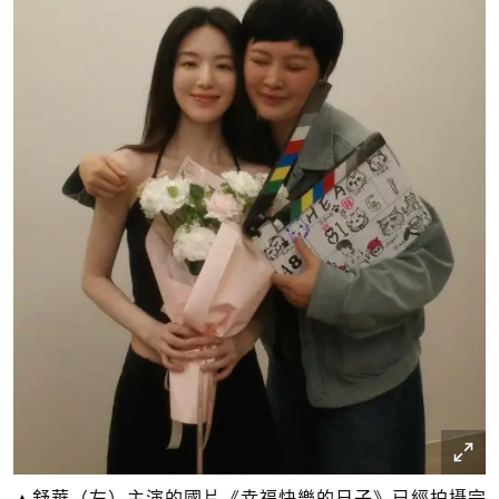
▲舒華（左）主演的國片《幸福快樂的日子》已經拍攝完