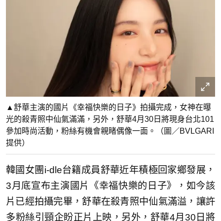
▲舒華主演的國片《幸福快樂的日子》拍攝完成，女神在曝
光的殺青照中仙氣滿滿，另外，舒華4月30日將現身台北101
參加時尚活動，粉絲有機會親睹偶像一面。（圖／BVLGARI
提供）
韓國女團i-dle台籍成員舒華近年積極回家鄉發展，
3月底宣布主演國片《幸福快樂的日子》，如今該
片已經拍攝完畢，舒華在殺青照中仙氣滿溢，讓許
多粉絲引頸企盼正片上映，另外，舒華4月30日將