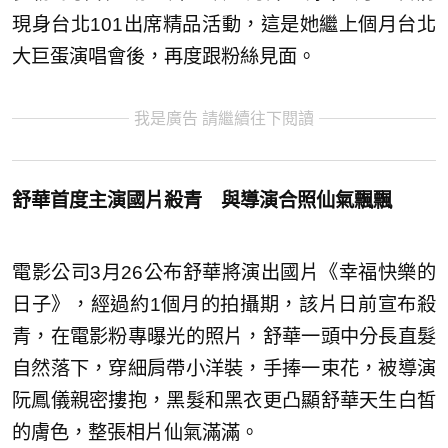
現身台北101出席精品活動，這是她繼上個月台北
大巨蛋演唱會後，再度跟粉絲見面。
我是廣告 請繼續往下閱讀
舒華首度主演國片殺青 與導演合照仙氣飄飄
電影公司3月26公布舒華將演出國片《幸福快樂的
日子》，經過約1個月的拍攝期，該片日前宣布殺
青，在電影粉專曝光的照片，舒華一頭中分長直髮
自然落下，穿細肩帶小洋裝，手捧一束花，被導演
阮鳳儀親密摟抱，黑髮和黑衣更凸顯舒華天生白皙
的膚色，整張相片仙氣滿滿。