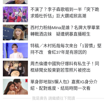
不演了？李子森歌唱到一半「突下跪
求婚杜忻恬」巨大鑽戒掀高潮
西村力粉絲Mina是誰？名牌大學畢業
轉戰酒店妹 疑遭網暴直播輕生
特稿／木村拓哉每次來台「1習慣」堅
持不改 會紅37年是有原因的
周杰倫遭中國狗仔爆料有私生子！同
框緋聞女股東劉若雪照片被挖出
單身即地獄5懶人包》嘉賓IG身分介
紹、配對進度、結局時間一次看
我是廣告 請繼續往下閱讀