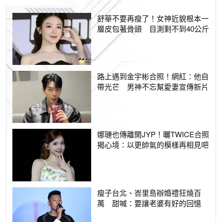
舒華不要再瘦了！女神近貌根本一
層皮包著骨頭 目測剩不到40公斤
路上遇到金宇彬合照！網紅：他自
帶光芒 男神不忘幫愛妻宣傳新片
娜璉也傳離開JYP！曬TWICE合照
揭心境：以更帥氣的模樣再相見吧
瘦子台北、峇里島辦婚禮狂燒百
萬 甜喊：要讓老婆有好的回憶