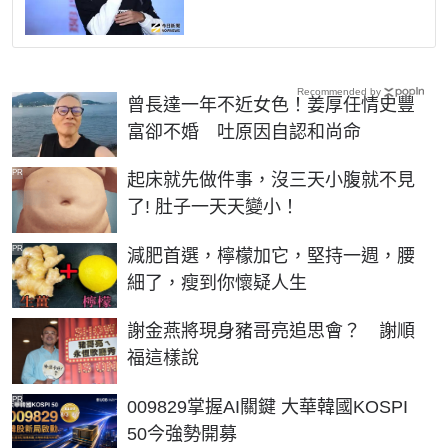
Recommended by
曾長達一年不近女色！姜厚任情史豐
富卻不婚 吐原因自認和尚命
PR
起床就先做件事，沒三天小腹就不見
了! 肚子一天天變小！
PR
減肥首選，檸檬加它，堅持一週，腰
細了，瘦到你懷疑人生
謝金燕將現身豬哥亮追思會？ 謝順
福這樣說
PR
009829掌握AI關鍵 大華韓國KOSPI
50今強勢開募