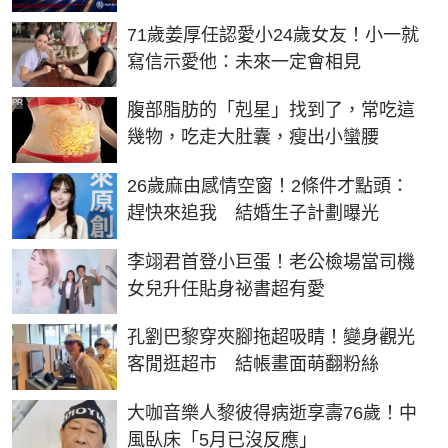
71歲姜厚任認愛小24歲女友！小一就
寫信示愛他：未來一定會相見
PR
腹部脂肪的「剋星」找到了，常吃這
幾物，吃走大肚囊，瘦出小蠻腰
26歲麻由感情空窗！2條件才點頭：
趕快來追我 結婚生子計劃曝光
李翊君首登小巨蛋！老公檢場當司機
女兒升任貼身祕書超有愛
孔劉巴黎穿夾腳拖超吸睛！變身觀光
客閒逛超市 結帳畫面萌翻粉絲
大咖音樂人黎彼得病逝享壽76歲！中
風臥床「5月已沒反應」