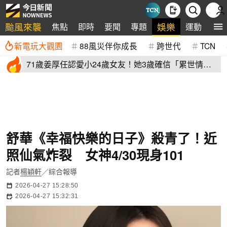
颱風來襲
娛樂
焦點
即時
要聞
專題
運動
全
新電玩大觀園
88風災伴你成長
跨世代
TCN
71歲姜厚任認愛小24歲女友！她3歲確信「累世情
緣」小一寫信示愛
舒華《幸福快樂的日子》殺青了！近
照仙氣炸裂 女神4/30現身101
記者
楊穎軒
／綜合報導
2026-04-27 15:28:50
2026-04-27 15:32:31