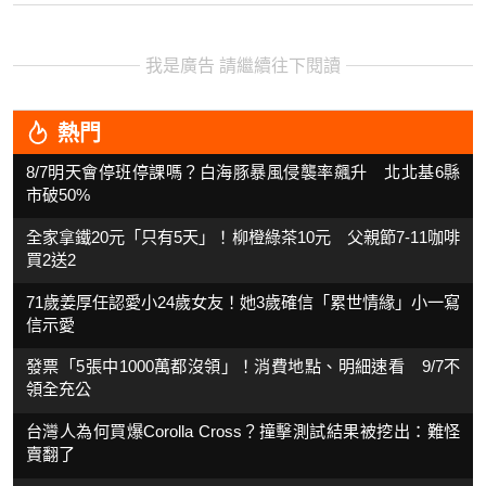
我是廣告 請繼續往下閱讀
熱門
8/7明天會停班停課嗎？白海豚暴風侵襲率飆升 北北基6縣
市破50%
全家拿鐵20元「只有5天」！柳橙綠茶10元 父親節7-11咖啡
買2送2
71歲姜厚任認愛小24歲女友！她3歲確信「累世情緣」小一寫
信示愛
發票「5張中1000萬都沒領」！消費地點、明細速看 9/7不
領全充公
台灣人為何買爆Corolla Cross？撞擊測試結果被挖出：難怪
賣翻了