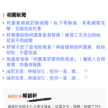
相關新聞
柯震東親揭舒華緋聞！私下零聯絡 笑看網軍攻
擊：言論自由社會
舒華爆秘戀柯震東後首發聲！連發三文告白粉絲
就是不甩緋聞
舒華才認了是母胎單身！再被爆熱戀柯震東 粉絲
怒批：不要造謠
陶晶瑩衰捲「柯震東舒華熱戀風波」！曬兩人合照
挨罵：你會有報應
楊穎軒
編輯記者
畢業於中國文化大學法律系，從事文字、媒體、新聞工作9