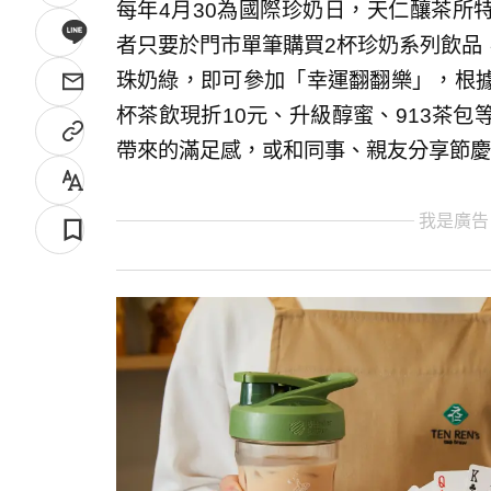
每年4月30為國際珍奶日，天仁釀茶所特
者只要於門市單筆購買2杯珍奶系列飲品
珠奶綠，即可參加「幸運翻翻樂」，根
杯茶飲現折10元、升級醇蜜、913茶
帶來的滿足感，或和同事、親友分享節慶
我是廣告