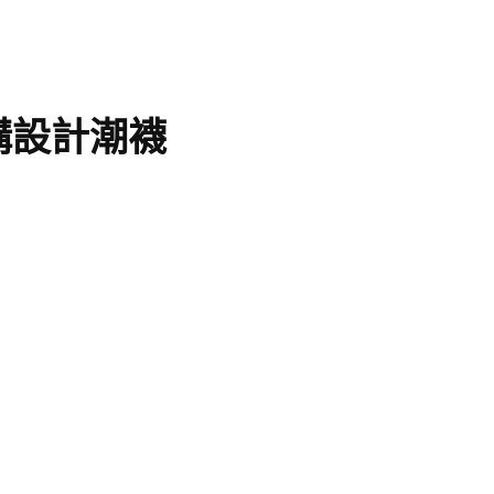
購設計潮襪