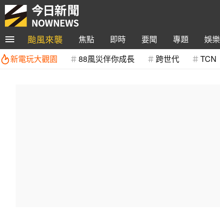
颱風來襲
焦點
即時
要聞
專題
娛樂
新電玩大觀園
88風災伴你成長
跨世代
TCN