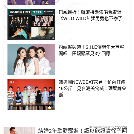
巴威逼近！韓流拼盤演唱會取消
《WILD WILD》猛男秀也不辦了
粉絲敲破碗！S.H.E傳明年大巨蛋
開唱 田馥甄罕見3字回應
韓男團NEWBEAT來台！忙內狂瘦
16公斤 見台灣美食喊：理智線會
斷
Recommended by
結婚2年摯愛驟逝！譚以欣證實徐子翔