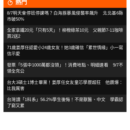
熱門
8/7明天會停班停課嗎？白海豚暴風侵襲率飆升 北北基6縣
市破50%
全家拿鐵20元「只有5天」！柳橙綠茶10元 父親節7-11咖啡
買2送2
71歲姜厚任認愛小24歲女友！她3歲確信「累世情緣」小一寫
信示愛
發票「5張中1000萬都沒領」！消費地點、明細速看 9/7不
領全充公
台大3碩士1博士畢業！姜厚任女友童芯學歷超狂 他讚爆：
比我厲害
台灣讀「1科系」56.2%學生後悔！不是獸醫、中文 學霸認
了窮又累