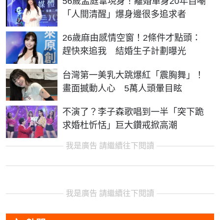
56歲孟庭葦現身！離婚單身20年自嘲
「人間清醒」爆身邊很多追求者
26歲麻由感情空窗！2條件才點頭：
趕快來追我 結婚生子計劃曝光
台灣第一美乳大跳爆紅「震胸舞」！
畫面撼動人心 5萬人頭暈目眩
不演了？李子森歌唱到一半「突下跪
求婚杜忻恬」巨大鑽戒掀高潮
我是廣告 請繼續往下閱讀
我是廣告 請繼續往下閱讀