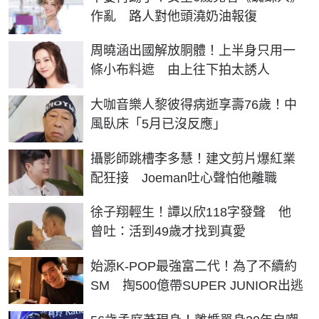
作亂 路人對他頭澆奶油報復
周曉涵出國解放胴體！上半身只用一
條小布料遮 由上往下拍太誘人
大咖音樂人黎彼得病逝享壽76歲！中
風臥床「5月已沒反應」
攝影師跳槽李多慧！建文剪片爆紅業
配狂接 Joeman吐心聲怕他離職
徐子翔輕生！譚以欣118字發聲 他
曾吐：活到49歲才找到真愛
始源K-POP最強富二代！為了不續約
SM 掏500億帶SUPER JUNIOR出逃