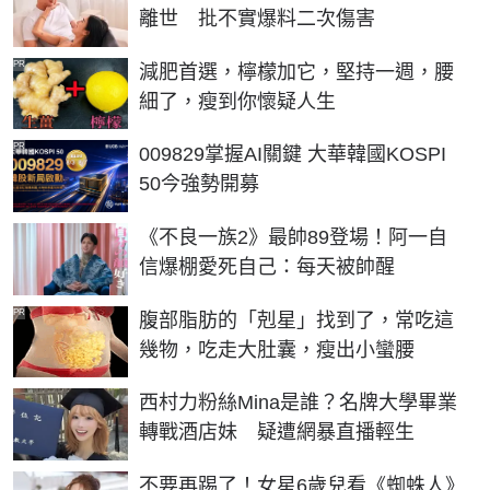
離世 批不實爆料二次傷害
PR
減肥首選，檸檬加它，堅持一週，腰
細了，瘦到你懷疑人生
PR
009829掌握AI關鍵 大華韓國KOSPI
50今強勢開募
《不良一族2》最帥89登場！阿一自
信爆棚愛死自己：每天被帥醒
PR
腹部脂肪的「剋星」找到了，常吃這
幾物，吃走大肚囊，瘦出小蠻腰
西村力粉絲Mina是誰？名牌大學畢業
轉戰酒店妹 疑遭網暴直播輕生
不要再踢了！女星6歲兒看《蜘蛛人》