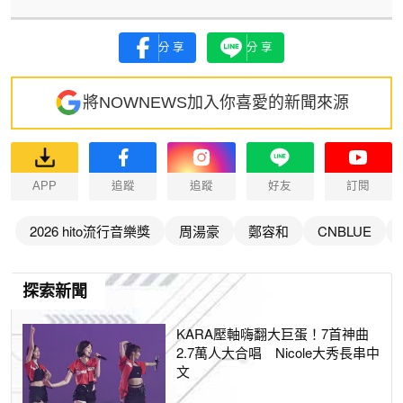
分享
分享
將NOWNEWS加入你喜愛的新聞來源
APP
追蹤
追蹤
好友
訂閱
2026 hito流行音樂獎
周湯豪
鄭容和
CNBLUE
探索新聞
KARA壓軸嗨翻大巨蛋！7首神曲
2.7萬人大合唱 Nicole大秀長串中
文