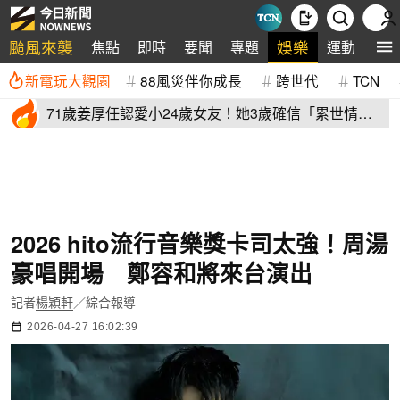
颱風來襲
娛樂
焦點
即時
要聞
專題
運動
全
新電玩大觀園
88風災伴你成長
跨世代
TCN
71歲姜厚任認愛小24歲女友！她3歲確信「累世情
緣」小一寫信示愛
2026 hito流行音樂獎卡司太強！周湯
豪唱開場 鄭容和將來台演出
記者
楊穎軒
／綜合報導
2026-04-27 16:02:39