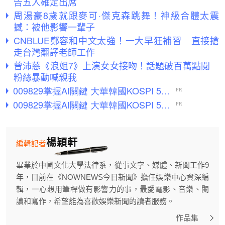
告五人確定出席
周湯豪8歲就跟麥可·傑克森跳舞！神級合體太震
撼：被他影響一輩子
CNBLUE鄭容和中文太強！一大早狂補習 直接搶
走台灣翻譯老師工作
曾沛慈《浪姐7》上演女女接吻！話題破百萬點閱
粉絲暴動喊親我
楊穎軒
編輯記者
畢業於中國文化大學法律系，從事文字、媒體、新聞工作9
年，目前在《NOWNEWS今日新聞》擔任娛樂中心資深編
輯，一心想用筆桿做有影響力的事，最愛電影、音樂、閱
讀和寫作，希望能為喜歡娛樂新聞的讀者服務。
作品集