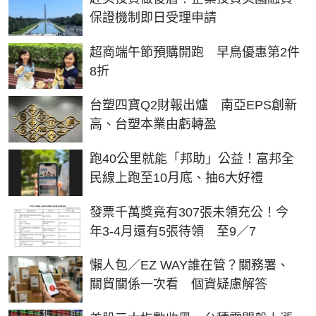
保證機制即日受理申請
超商端午節預購開跑 早鳥優惠第2件
8折
台塑四寶Q2財報出爐 南亞EPS創新
高、台塑本業由虧轉盈
跑40公里就能「邦助」公益！富邦全
民線上跑至10月底、抽6大好禮
發票千萬獎竟有307張未領充公！今
年3-4月還有5張待領 至9／7
懶人包／EZ WAY誰在管？關務署、
關貿關係一次看 個資疑慮解答