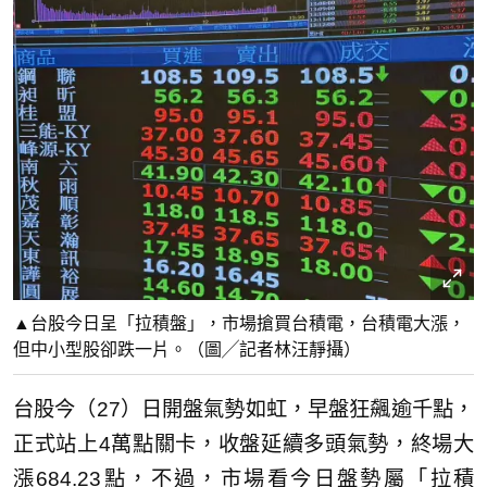
▲台股今日呈「拉積盤」，市場搶買台積電，台積電大漲，
但中小型股卻跌一片。（圖╱記者林汪靜攝）
台股今（27）日開盤氣勢如虹，早盤狂飆逾千點，
正式站上4萬點關卡，收盤延續多頭氣勢，終場大
漲684.23點，不過，市場看今日盤勢屬「拉積