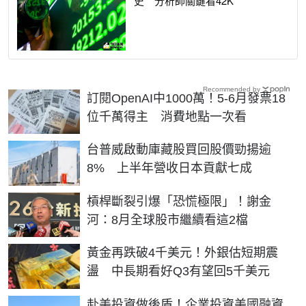
史 分析師關鍵看42K
Recommended by
訂閱OpenAI中1000萬！5-6月發票18
位千萬得主 消費地點一次看
台普威啟動庫藏股買回股價勁揚逾
8% 上半年營收日本貢獻七成
槓桿斷裂引爆「恐慌極限」！謝金
河：8月全球股市繼續看這2檔
黃金再跌破4千美元！外銀估短期震
盪 中長期看好Q3有望回5千美元
赴美投資做後盾！企業投資美國融資