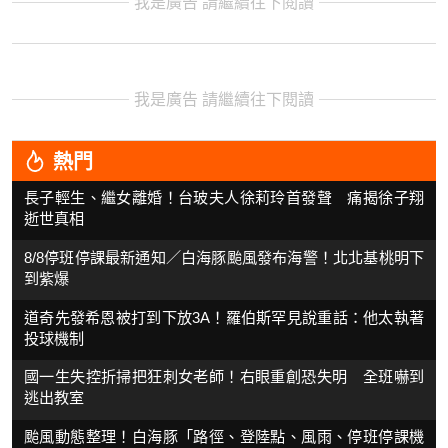
我是廣告 請繼續往下閱讀
我是廣告 請繼續往下閱讀
熱門
長子輕生、繼女離婚！台玻夫人徐莉玲首發聲 痛揭徐子翔
逝世真相
8/8停班停課最新通知／白海豚颱風發布海警！北北基桃明下
到紫爆
道奇先發希恩被打到下放3A！羅伯斯罕見說重話：他太執著
投球機制
國一生失控折掃把狂刺女老師！右眼重創恐失明 全班嚇到
逃出教室
颱風動態整理！白海豚「路徑、登陸點、風雨、停班停課機