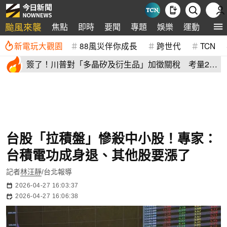
颱風來襲
焦點
即時
要聞
專題
娛樂
運動
全球
新電玩大觀園
88風災伴你成長
跨世代
TCN
簽了！川普對「多晶矽及衍生品」加徵關稅 考量2原
因年底才生效
台股「拉積盤」慘殺中小股！專家：
台積電功成身退、其他股要漲了
記者
林汪靜
/台北報導
2026-04-27 16:03:37
2026-04-27 16:06:38