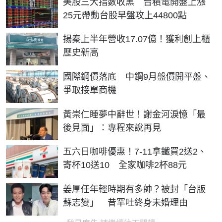
美股三大指數收黑 台積電開盤上漲
25元帶動台股早盤攻上44800點
揚秦上半年營收17.07億！獲利創上櫃
歷史新高
國際鋼價落底 中鋼9月盤價開平盤、
爭取接單商機
黃崇仁睡夢中辭世！謝金河淚憶「最
後見面」：專程來說再見
五六日咖啡優惠！7-11拿鐵買2送2、
寄杯10送10 全家咖啡2杯88元
姜厚任年輕時期有多帥？被封「台版
蘇志燮」 昔罕吐終身未婚理由