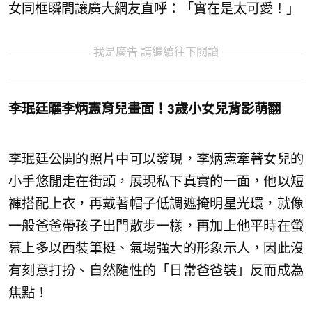
女同框瞬間讓廣大網友直呼：「實在是太可愛！」
我是廣告 請繼續往下閱讀
李珉廷曬李炳憲育兒畫面！3歲小女兒背影萌翻
李珉廷公開的照片中可以發現，李炳憲牽著女兒的
小手悠閒走在街頭，展現私下真實的一面，他以短
褲搭配上衣，再戴著帽子低調遮掩明星光環，就像
一般爸爸帶孩子出門散步一樣，再加上他平時在螢
幕上多以西裝筆挺、氣場強大的形象示人，因此沒
有刻意打扮、自然隨性的「日常爸爸裝」反而成為
焦點！