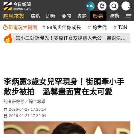
颱風來襲
娛樂
焦點
即時
要聞
專題
運動
全
新電玩大觀園
88風災伴你成長
跨世代
TCN
當小三對話曝光！姜厚任女友搶別人老公 還對決正
宮女兒開酸騷貨
李炳憲3歲女兒罕現身！街頭牽小手
散步被拍 溫馨畫面實在太可愛
記者
莊婷伃
／綜合報導
2026-04-27 17:26:14
2026-04-27 17:29:04