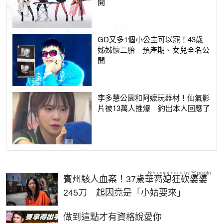
開
GD又多1個小公主可以寵！43歲
姊姊懷二胎 預產期、女兒全名公
開
李多慧公園和阿嬤玩器材！仙氣影
片被13萬人推爆 釣出本人回應了
Recommended by
賓州駭人血案！37歲華裔媳狂砍婆婆
245刀 起因竟是「小姑要來」
PR
做到這點才有資格說愛你