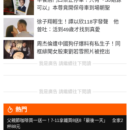
可以」本尊竟開保母車到場朝聖
徐子翔輕生！譚以欣118字發聲 他
曾吐：活到49歲才找到真愛
周杰倫遭中國狗仔爆料有私生子！同
框緋聞女股東劉若雪照片被挖出
我是廣告 請繼續往下閱讀
我是廣告 請繼續往下閱讀
熱門
父親節咖啡買一送一！7-11拿鐵買8送8「最後一天」 全家2
杯88元