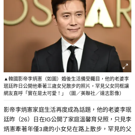
▲韓國影帝李炳憲（如圖）婚後生活備受矚目，他的老婆李
珉廷昨日公開他牽著三歲女兒散步的照片，罕見父女同框讓
網友直呼「實在是太可愛！」（圖／美聯社／達志影像）
影帝李炳憲家庭生活再度成為話題，他的老婆李珉
廷昨（26）日在IG公開了家庭溫馨育兒照，只見李
炳憲牽著年僅3歲的小女兒在路上散步，罕見的父