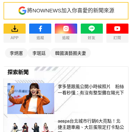
將NOWNEWS加入你喜愛的新聞來源
APP
追蹤
追蹤
好友
訂閱
李炳憲
李珉廷
韓國演藝圈夫妻
探索新聞
李多慧跟風公開小時候照片 粉絲
一看秒懂：有沒有整型攤在陽光下
aespa台北城市行銷6大亮點！北
捷主題車廂、大巨蛋限定打卡點公