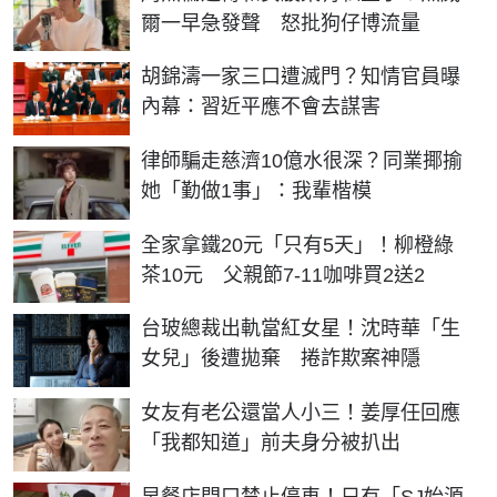
爾一早急發聲 怒批狗仔博流量
胡錦濤一家三口遭滅門？知情官員曝
內幕：習近平應不會去謀害
律師騙走慈濟10億水很深？同業揶揄
她「勤做1事」：我輩楷模
全家拿鐵20元「只有5天」！柳橙綠
茶10元 父親節7-11咖啡買2送2
台玻總裁出軌當紅女星！沈時華「生
女兒」後遭拋棄 捲詐欺案神隱
女友有老公還當人小三！姜厚任回應
「我都知道」前夫身分被扒出
早餐店門口禁止停車！只有「SJ始源