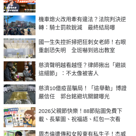
機車熄火改用牽有違法？法院判決逆
轉：騎士罰款銳減 最終結局曝
國一生失控折掃把狂刺女老師！右眼
重創恐失明 全班嚇到逃出教室
慈濟聲明越看越怪？律師揪出「避談
這細節」：不太像被害人
慈濟10億疫苗騙局！「這舉動」博證
嚴信任 郭台銘避坑關鍵曝光
2026父親節快樂！88節貼圖免費下
載、長輩圖、祝福語、紅包一次看
周杰倫遭傳和女股東有私生子！杰威