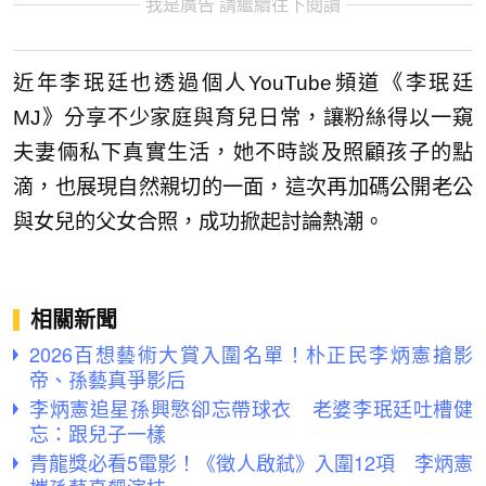
我是廣告 請繼續往下閱讀
近年李珉廷也透過個人YouTube頻道《李珉廷
MJ》分享不少家庭與育兒日常，讓粉絲得以一窺
夫妻倆私下真實生活，她不時談及照顧孩子的點
滴，也展現自然親切的一面，這次再加碼公開老公
與女兒的父女合照，成功掀起討論熱潮。
相關新聞
2026百想藝術大賞入圍名單！朴正民李炳憲搶影
帝、孫藝真爭影后
李炳憲追星孫興慜卻忘帶球衣 老婆李珉廷吐槽健
忘：跟兒子一樣
青龍獎必看5電影！《徵人啟弒》入圍12項 李炳憲