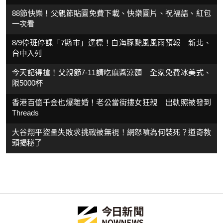
88節快樂！父親節貼圖免費下載、快樂圖片、祝福語、紅包
一次看
8/9停班停課「7縣市」達標！白海豚颱風風雨預報 新北、
台中入列
今天記得搶！父親節7-11請吃麻醬涼麵 全家免費冰美式、
限5000杯
香港百億千金也爆離婚！老公當街摟女狂親 出軌照被發到
Threads
大谷翔平盜壘失敗求挑戰被無視！網怒噴為何裝死？道奇教
頭揭秘了