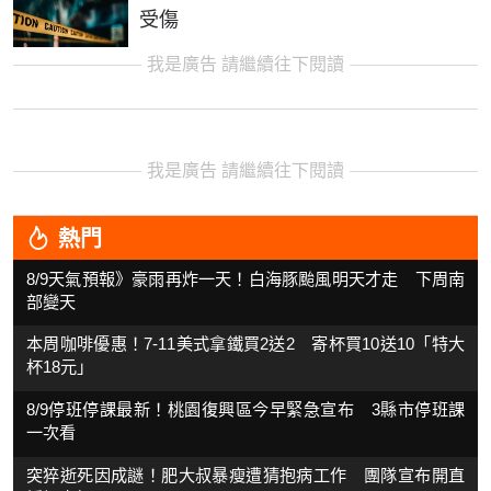
受傷
我是廣告 請繼續往下閱讀
我是廣告 請繼續往下閱讀
熱門
8/9天氣預報》豪雨再炸一天！白海豚颱風明天才走 下周南
部變天
本周咖啡優惠！7-11美式拿鐵買2送2 寄杯買10送10「特大
杯18元」
8/9停班停課最新！桃園復興區今早緊急宣布 3縣市停班課
一次看
突猝逝死因成謎！肥大叔暴瘦遭猜抱病工作 團隊宣布開直