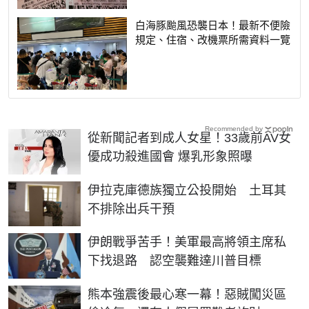
白海豚颱風恐襲日本！最新不便險
規定、住宿、改機票所需資料一覽
Recommended by
從新聞記者到成人女星！33歲前AV女
優成功殺進國會 爆乳形象照曝
伊拉克庫德族獨立公投開始 土耳其
不排除出兵干預
伊朗戰爭苦手！美軍最高將領主席私
下找退路 認空襲難達川普目標
熊本強震後最心寒一幕！惡賊闖災區