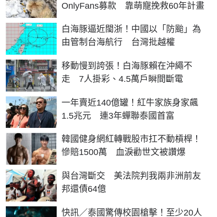
OnlyFans募款 靠萌寵挽救60年計畫
白海豚逼近閩浙！中國以「防颱」為
由管制台海航行 台灣批越權
移動慢到誇張！白海豚賴在沖繩不
走 7人掛彩、4.5萬戶瞬間斷電
一年賣近140億罐！紅牛家族身家飆
1.5兆元 連3年蟬聯泰國首富
韓國健身網紅轉戰股市扛不動槓桿！
慘賠1500萬 血淚勸世文被讚爆
與台灣斷交 美法院判我兩非洲前友
邦還債64億
快訊／泰國驚傳校園槍擊！至少20人