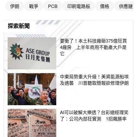
伊朗
戰爭
PCB
印刷電路板
價格
供應鏈
探索新聞
要衝了！本土科技廠砸375億狂買
4廠房 上半年商用不動產大戶是
它
中東局勢重大升級！美資能源船埃
及遇襲 川普聽取簡報欲修理伊朗
AI可以破解大樂透？台彩總經理笑
了：公司內部狂實測 1招飆勝率