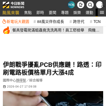
颱風來襲
全
焦點
即時
要聞
專題
娛樂
運動
新電玩大觀園
88風災伴你成長
跨世代
TCN
餐具發霉爬滿蛆蟲竟洗洗再用！員工怒檢舉 飛機餐
空廚爆食安危機
伊朗戰爭擾亂PCB供應鏈！路透：印
刷電路板價格單月大漲4成
國際中心
顏得智
／綜合報導
2026-04-27 17:09:08