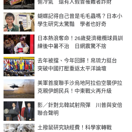
偷冷氣 還有人假冒罹難者詐財
蝴蝶記得自己曾是毛毛蟲嗎？日本小
學生研究太驚豔 學者也好奇
日本熱浪奪命！26歲斐濟橄欖球員訓
練後中暑不治 日網震驚不捨
去年被擋、今年回歸！帛琉力挺台
突破中國打壓重返太平洋論壇
美軍首度聯手沙烏地阿拉伯空襲伊拉
克親伊朗民兵！中東戰火再升級
影／針對北韓試射飛彈 川普與安倍
聯合聲明
土撥鼠研究缺經費！科學家轉戰