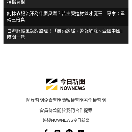
播揭真相
純棉衣服流汗為什麼臭爆？苦主哭這材質才魔王 專家：重
磅三倍臭
白海豚颱風動態整理！「風雨趨緩、警報解除、登陸中國」
時間一覽
防詐聲明
免責聲明
隱私權聲明
著作權聲明
會員條款
關於我們
合作提案
追蹤NOWNEWS今日新聞