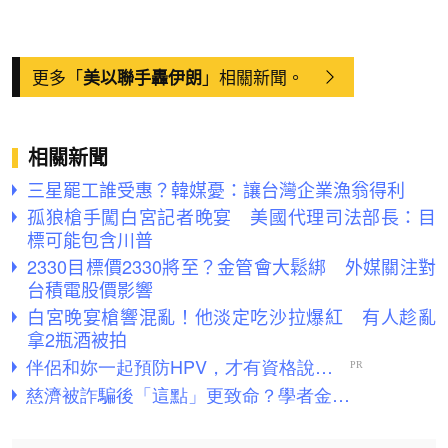
更多「
」相關新聞。
美以聯手轟伊朗
相關新聞
三星罷工誰受惠？韓媒憂：讓台灣企業漁翁得利
孤狼槍手闖白宮記者晚宴 美國代理司法部長：目
標可能包含川普
2330目標價2330將至？金管會大鬆綁 外媒關注對
台積電股價影響
白宮晚宴槍響混亂！他淡定吃沙拉爆紅 有人趁亂
拿2瓶酒被拍