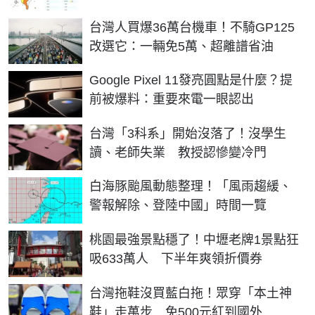
台灣人買爆36萬台機車！不騎GP125
改選它：一輛免5萬、超離譜省油
Google Pixel 11發亮圓點是什麼？提
前被爆料：重要來電一眼認出
台灣「3科系」開始沒落了！沒學生
讀、老師失業 教授認慘變冷門
白海豚颱風動態整理！「風雨趨緩、
警報解除、登陸中國」時間一覽
桃園最強景點穩了！中壢老牌1景點狂
吸633萬人 下半年爽領折價券
台灣拖鞋沒買藍白拖！眾穿「本土神
鞋」走萬步 免500元紅到國外