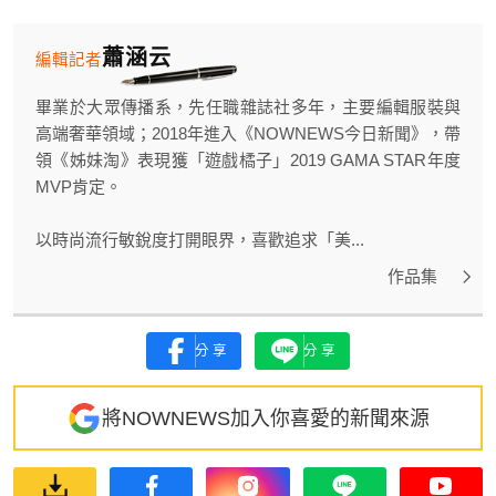
蕭涵云
編輯記者
畢業於大眾傳播系，先任職雜誌社多年，主要編輯服裝與
高端奢華領域；2018年進入《NOWNEWS今日新聞》，帶
領《姊妹淘》表現獲「遊戲橘子」2019 GAMA STAR年度
MVP肯定。
以時尚流行敏銳度打開眼界，喜歡追求「美...
作品集
分享
分享
將NOWNEWS加入你喜愛的新聞來源