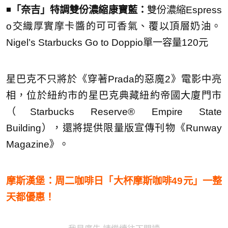
◾️
「奈吉」特調雙份濃縮康寶藍：
雙份濃縮Espress
o交織厚實摩卡醬的可可香氣、覆以
頂層奶油。
Nigel’s Starbucks Go to Doppio單一容量120元
星
巴克不只將於《穿著Prada的惡魔2》電影中亮
相，
位於紐約市的星巴克典藏紐約帝國大廈門市
（Starbucks Reserve® Empire State
Building），還將提供限量版宣傳刊物《Runway
Magazine》。
摩斯漢堡：周二咖啡日「大杯摩斯咖啡49元」一整
天都優惠！