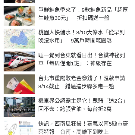
爭鮮鮭魚季來了！9款鮭魚新品「超厚
生鮭魚30元」 折扣碼送一盤
桃園人快儲水！8/10大停水「從早到
晚沒水用」 9萬戶時間範圍曝
睡一覺到台東就看日出！台鐵神祕列
車「每周僅開1班」：神級存在
台北市重陽敬老金發錢了！匯款申請
8/14截止 錯過這步驟多跑一趟
機車界公認霸主是它！眾騎「這2台」
回不去：誇張省油、每台折2萬
快訊／西南風狂掃！嘉義以南5縣市豪
雨特報 台南、高雄下到晚上