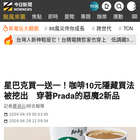
颱風來襲
焦點
即時
要聞
專題
娛樂
運動
全球
新電玩大觀園
88風災伴你成長
跨世代
TCN
台灣人新神鞋是它！台積電魏哲家也穿上 低調藏38
年：超輕水準高
星巴克買一送一！咖啡10元隱藏買法
被挖出 穿著Prada的惡魔2新品
記者
蕭涵云
/綜合報導
2026-04-28 05:03:00
2026-04-28 21:59:54