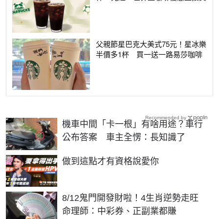
父親節星巴克大美式75元！星冰樂
半價多1杯 買一送一路易莎咖啡
Recommended by
機車中間「卡一根」有啥用途？車行
公布答案 車主全愣：長知識了
PR
做到這點才有資格說愛你
8/12鬼門開發財啦！4生肖逆勢走旺
命理師：中彩券、正副業都賺