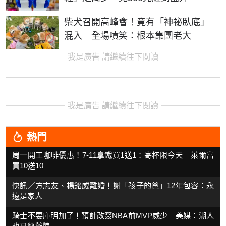
柴犬召開高峰會！竟有「神祕臥底」
混入 全場噴笑：根本集團老大
我是廣告 請繼續往下閱讀
我是廣告 請繼續往下閱讀
熱門
周一開工咖啡優惠！7-11拿鐵買1送1：寄杯限今天 萊爾富
買10送10
快訊／方志友、楊銘威離婚！謝「孩子的爸」12年包容：永
遠是家人
騎士不要庫明加了！預計改簽NBA前MVP威少 美媒：湖人