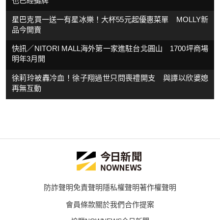
也已經攤牌
星巴克買一送一有星冰樂！大杯55元起優惠菜單 MOLLY新
品今開賣
快訊／NITORI MALL海外第一家進駐台北圓山 1700坪商場
明年3月開
徐莉玲被轟冷血！徐子翔過世只問喪禮開支 與譚以欣婆媳
再無互動
防詐聲明
免責聲明
隱私權聲明
著作權聲明
會員條款
關於我們
合作提案