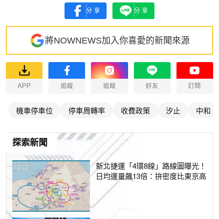
分享
分享
將NOWNEWS加入你喜愛的新聞來源
APP
追蹤
追蹤
好友
訂閱
機車停車位
停車周轉率
收費政策
汐止
中和
探索新聞
新北捷運「4環8線」路線圖曝光！
日均運量飆13倍：拚密度比東京高