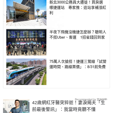
新北3000公務員大遷徙！買房選
哪捷運站 專家推：這站享補漲紅
利
半夜下飛機沒機捷怎麼辦？聰明人
不搭Uber、客運 1招省錢回到家
75萬人次搶搭！捷運三鶯線「試營
運時間、路線票價」：8/31前免費
Recommended by
42歲網紅牙醫突猝逝！妻淚揭夫「生
前最後警訊」：我當時竟聽不懂