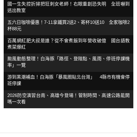
國一生失控折掃把狂刺女老師！右眼重創恐失明 全班嚇到
逃出教室
五六日咖啡優惠！7-11拿鐵買2送2、寄杯10送10 全家咖啡2
杯88元
百萬網紅肥大叔是誰？從不會煮飯到年營收破億 國台語教
煮菜爆紅
颱風動態整理！白海豚「路徑、登陸點、風雨、停班停課機
率」一覽
游到黑潮補血！白海豚「暴風圈貼北台灣」 4縣市有機會停
班停課
2026防空演習台南、高雄今登場！管制時間、高速公路能開
嗎一次看