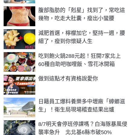
PR
腹部脂肪的「剋星」找到了，常吃這
幾物，吃走大肚囊，瘦出小蠻腰
PR
減肥首選，檸檬加它，堅持一週，腰
細了，瘦到你懷疑人生
吃到飽火鍋288元起！狂開7家北上
60種自助吧咖哩飯、雪花冰開箱
PR
做到這點才有資格說愛你
日籍員工爆料養樂多中壢廠「蟑螂滋
生」！衛生局現場稽查結果出爐
8/7明天會停班停課嗎？白海豚暴風侵
襲率急升 北北基6縣市破50%