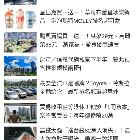
星巴克買一送一！草莓布蕾星冰樂新
品 泡泡瑪特MOLLY聯名超可愛
颱風賣場買一送一！葉菜29元、高麗
菜88元 萬家福、愛買優惠速看
房市／信義代銷觀察下半年 雙北預
售推案規模兩極化
最安全汽車是哪牌？Toyota、特斯拉
全輸給它 最新排名冠軍超意外
買房收租金等退休！他簽「1同意書」
樂不當管委：每年卻慘噴20萬
高鐵太強「搭台鐵82萬人消失」！最
大致命敗筆曝光 乘客一致認同