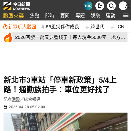
颱風來襲
焦點
即時
要聞
專題
娛樂
運動
全球
新電玩大觀園
88風災伴你成長
跨世代
TCN
2026普發一萬又要發錢了！每人現金5000元 地方加
碼領取資格登記
新北市3車站「停車新政策」5/4上
路！通勤族拍手：車位更好找了
記者
潘毅
／綜合報導
2026-04-28 05:02:00