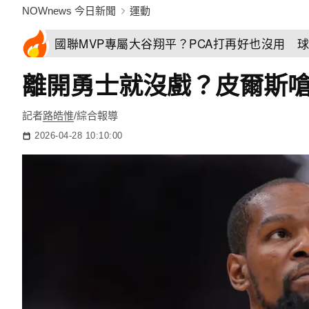
NOWnews 今日新聞
運動
國聯MVP專屬大谷翔平？PCA打再好也沒用 
離開勇士就沒戲？皮爾斯嗆
記者
路皓惟
/綜合報導
2026-04-28 10:10:00