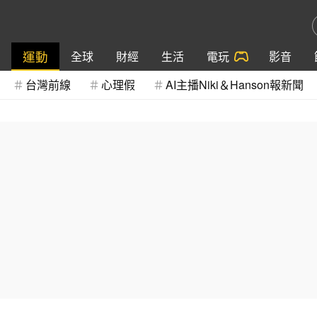
運動
全球
財經
生活
電玩
影音
台灣前線
心理假
AI主播Niki＆Hanson報新聞