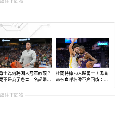
繼續往下閱讀
勇士為何聘湖人冠軍教頭？
杜蘭特捧76人踩勇士！湯普
竟不是為了詹皇 名記曝內
森被直呼名諱不爽回嗆：老
幕：網全猜錯
兄你還好嗎？
繼續往下閱讀