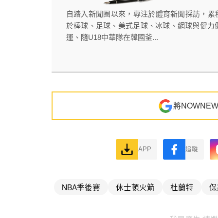
自踏入新聞圈以來，專注於體育新聞採訪，累
於棒球、足球、美式足球、冰球、網球與健力健
運、隨U18中華隊在韓國釜...
將NOWNE
APP
追蹤
NBA季後賽
休士頓火箭
杜蘭特
保