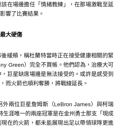
應該在場邊擔任「情緒教練」，在那場激戰至延
影響了比賽結果。
最大硬傷
a）事後緩頰，稱杜蘭特當時正在接受健康相關的緊
y Green）完全不買帳。他們認為，治療大可
中，巨星缺席場邊是無法接受的。或許是感受到
，而火箭也順利奪勝，將戰線延長。
位巨星詹姆斯（LeBron James）與柯瑞
，杜蘭特生涯唯一的兩座冠軍是在金州勇士那支「現成
到現在的火箭，都未能展現出足以帶領球隊更進