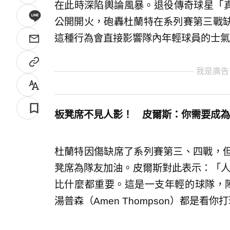
在此時深陷輿論風暴。退役傳奇球星「真理」皮
公開開火，砲轟杜蘭特在系列賽第三戰
這種行為會直接影響隊內年輕球員的士氣
我是廣告
板凳席不見人影！ 皮爾斯：你需要成為
杜蘭特因傷缺席了系列賽第三、四戰，
凳席為隊友加油。皮爾斯對此表示：「人
比什麼都重要。這是一支年輕的球隊，陣中的
湯普森（Amen Thompson）都是