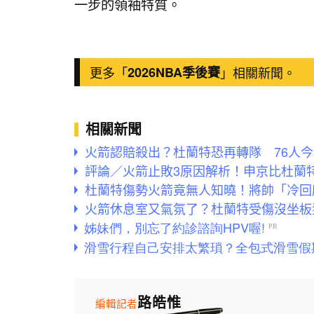
一步的領袖特質。
更多「
2026NBA季後賽
」相關新聞。
相關新聞
火箭認賠殺出？杜蘭特恐再轉隊 76人今
評論／火箭止敗3原因解析！申京比杜蘭
杜蘭特傷勢火箭竟無人知曉！將帥「冷回
火箭休息室又氣氛了？杜蘭特受傷沒坐板
路皓惟
編輯記者