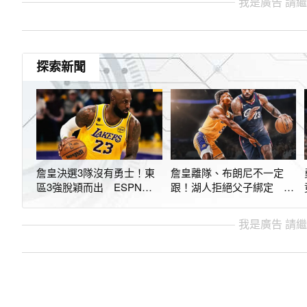
我是廣告 請
探索新聞
詹皇決選3隊沒有勇士！東
詹皇離隊、布朗尼不一定
區3強脫穎而出 ESPN：
跟！湖人拒絕父子綁定 想
熱火、騎士、76人
交易得拿真籌碼
我是廣告 請