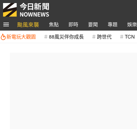
颱風來襲
焦點
即時
要聞
專題
娛樂
新電玩大觀園
88風災伴你成長
跨世代
TCN