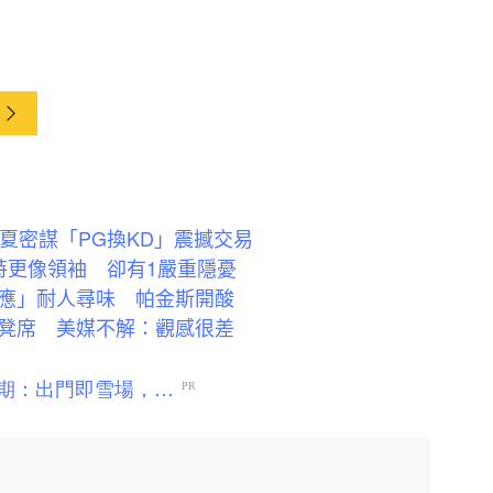
夏密謀「PG換KD」震撼交易
特更像領袖 卻有1嚴重隱憂
應」耐人尋味 帕金斯開酸
凳席 美媒不解：觀感很差