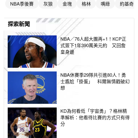
NBA季後賽
灰狼
金塊
格林
嘴綠
約基奇
探索新聞
NBA／76人超大團再+1！KCP正
式簽下1年390萬美元約 又回詹
皇身邊
NBA休賽季29隊共引進80人！勇
士尷尬「掛蛋」 科爾無情戳破幻
想
KD為何看低「宇宙勇」？格林精
準解析：他看待比賽的方式只有得
分