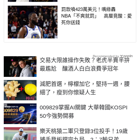
罰款噴423萬美元！嘴綠轟
NBA「不爽就罰」 高層竟酸：愛
死你送錢
Recommended by
交易大限誰操作失敗？老虎半賣半拚
最尷尬 釀酒人白白浪費爭冠年
PR
減肥首選，檸檬加它，堅持一週，腰
細了，瘦到你懷疑人生
PR
009829掌握AI關鍵 大華韓國KOSPI
50今強勢開募
樂天桃猿二軍只登錄3位投手！19歲
捕手登板撐完九局 2：7輸兄弟