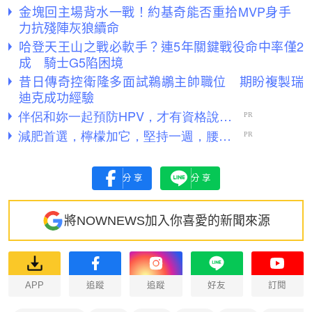
金塊回主場背水一戰！約基奇能否重拾MVP身手
力抗殘陣灰狼續命
哈登天王山之戰必軟手？連5年關鍵戰役命中率僅2
成 騎士G5陷困境
昔日傳奇控衛隆多面試鵜鶘主帥職位 期盼複製瑞
迪克成功經驗
分享
分享
將NOWNEWS加入你喜愛的新聞來源
APP
追蹤
追蹤
好友
訂閱