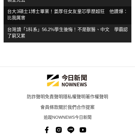
台大3碩士1博士畢業！姜厚任女友童芯學歷超狂 他讚爆：
比我厲害
台灣讀「1科系」56.2%學生後悔！不是獸醫、中文 學霸認
了窮又累
防詐聲明
免責聲明
隱私權聲明
著作權聲明
會員條款
關於我們
合作提案
追蹤NOWNEWS今日新聞