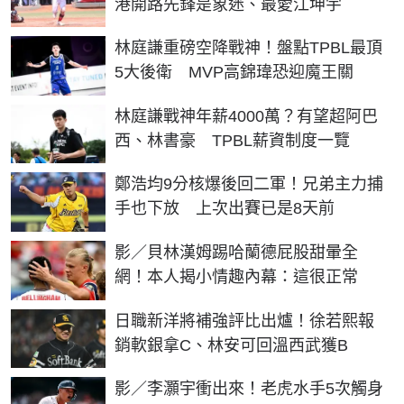
港開路先鋒是象迷、最愛江坤宇
林庭謙重磅空降戰神！盤點TPBL最頂
5大後衛 MVP高錦瑋恐迎魔王關
林庭謙戰神年薪4000萬？有望超阿巴
西、林書豪 TPBL薪資制度一覽
鄭浩均9分核爆後回二軍！兄弟主力捕
手也下放 上次出賽已是8天前
影／貝林漢姆踢哈蘭德屁股甜暈全
網！本人揭小情趣內幕：這很正常
日職新洋將補強評比出爐！徐若熙報
銷軟銀拿C、林安可回溫西武獲B
影／李灝宇衝出來！老虎水手5次觸身