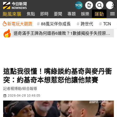
颱風來襲
運動
焦點
即時
要聞
專題
娛樂
全
新電玩大觀園
88風災伴你成長
跨世代
TCN
道奇滿手王牌為何還吞6連敗？1數據揭投手失控原
因 史奈爾成救兵
這點我很懂！嘴綠談約基奇與麥丹衝
突：約基奇本想惹怒他讓他禁賽
記者楊博勛/綜合報導
2026-04-28 10:46:05