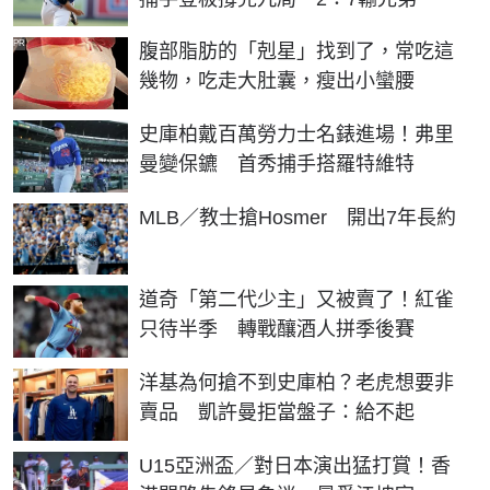
PR
腹部脂肪的「剋星」找到了，常吃這
幾物，吃走大肚囊，瘦出小蠻腰
史庫柏戴百萬勞力士名錶進場！弗里
曼變保鑣 首秀捕手搭羅特維特
MLB／教士搶Hosmer 開出7年長約
道奇「第二代少主」又被賣了！紅雀
只待半季 轉戰釀酒人拼季後賽
洋基為何搶不到史庫柏？老虎想要非
賣品 凱許曼拒當盤子：給不起
U15亞洲盃／對日本演出猛打賞！香