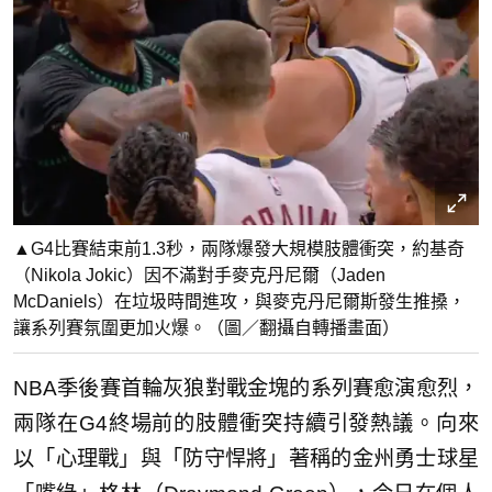
▲G4比賽結束前1.3秒，兩隊爆發大規模肢體衝突，約基奇
（Nikola Jokic）因不滿對手麥克丹尼爾（Jaden
McDaniels）在垃圾時間進攻，與麥克丹尼爾斯發生推搡，
讓系列賽氛圍更加火爆。（圖／翻攝自轉播畫面）
NBA季後賽首輪灰狼對戰金塊的系列賽愈演愈烈，
兩隊在G4終場前的肢體衝突持續引發熱議。向來
以「心理戰」與「防守悍將」著稱的金州勇士球星