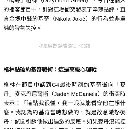
「嘴綠」格林（Draymond Green），今日在個人
的播客節目中，針對這場衝突發表了辛辣點評，直
言金塊中鋒約基奇（Nikola Jokić）的行為並非單
純的脾氣失控。
我是廣告 請繼續往下閱讀
格林點破約基奇戰術：這是高級心理戰
格林在節目中談到G4最後時刻約基奇衝向「麥
丹」麥克丹尼爾斯（Jaden McDaniels）的衝突時
表示：「這點我很懂，我一眼就能看穿他在想什
麼。我認為約基奇當時想做的，就是故意激怒麥
丹，試圖引誘他做出過激的反應。如果麥丹沒能控