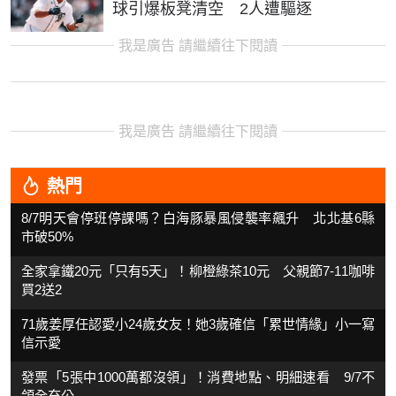
球引爆板凳清空 2人遭驅逐
我是廣告 請繼續往下閱讀
我是廣告 請繼續往下閱讀
熱門
8/7明天會停班停課嗎？白海豚暴風侵襲率飆升 北北基6縣
市破50%
全家拿鐵20元「只有5天」！柳橙綠茶10元 父親節7-11咖啡
買2送2
71歲姜厚任認愛小24歲女友！她3歲確信「累世情緣」小一寫
信示愛
發票「5張中1000萬都沒領」！消費地點、明細速看 9/7不
領全充公