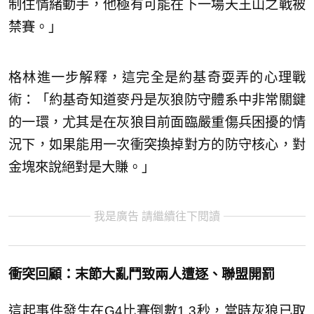
制住情緒動手，他極有可能在下一場天王山之戰被
禁賽。」
格林進一步解釋，這完全是約基奇耍弄的心理戰
術：「約基奇知道麥丹是灰狼防守體系中非常關鍵
的一環，尤其是在灰狼目前面臨嚴重傷兵困擾的情
況下，如果能用一次衝突換掉對方的防守核心，對
金塊來說絕對是大賺。」
我是廣告 請繼續往下閱讀
衝突回顧：末節大亂鬥致兩人遭逐、聯盟開罰
這起事件發生在G4比賽倒數1.3秒，當時灰狼已取