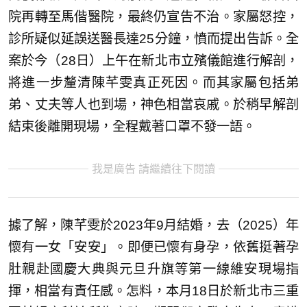
院再轉至馬偕醫院，最終仍宣告不治。家屬怒控，
診所疑似延誤送醫長達25分鐘，憤而提出告訴。全
案於今（28日）上午在新北市立殯儀館進行解剖，
將進一步釐清陳芊雯真正死因。而其家屬包括弟
弟、丈夫等人也到場，神色相當哀戚。於稍早解剖
結束後離開現場，全程戴著口罩不發一語。
我是廣告 請繼續往下閱讀
據了解，陳芊雯於2023年9月結婚，去（2025）年
懷有一女「安安」。即便已懷有身孕，依舊挺著孕
肚親赴國慶大典與元旦升旗等第一線維安現場指
揮，相當有責任感。怎料，本月18日於新北市三重