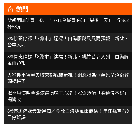
熱門
父親節咖啡買一送一！7-11拿鐵買8送8「最後一天」 全家2
杯88元
8/9停班停課「7縣市」達標！白海豚颱風風雨預報 新北、
台中入列
8/9停班停課「8縣市」達標！新北、桃竹苗都入列 白海豚
風雨預報
大谷翔平盜壘失敗求挑戰被無視！網怒噴為何裝死？道奇教
頭揭秘了
楊丞琳演唱會爆滿還賺輸王心凌！寬魚澄清「業績沒不好」
揭營收
8/9停班停課最新通知／今晚白海豚風雨最猛！連江縣宣布9
日停班課