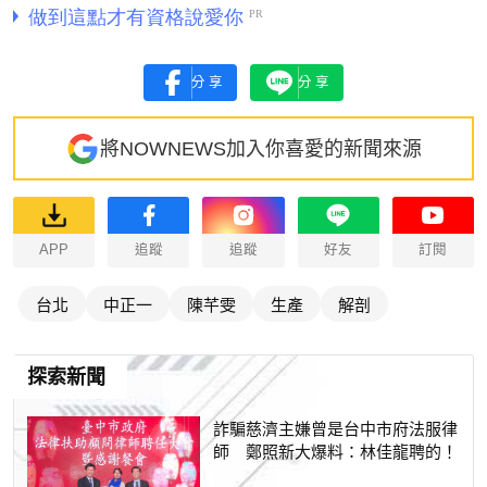
分享
分享
將NOWNEWS加入你喜愛的新聞來源
APP
追蹤
追蹤
好友
訂閱
台北
中正一
陳芊雯
生產
解剖
探索新聞
詐騙慈濟主嫌曾是台中市府法服律
師 鄭照新大爆料：林佳龍聘的！