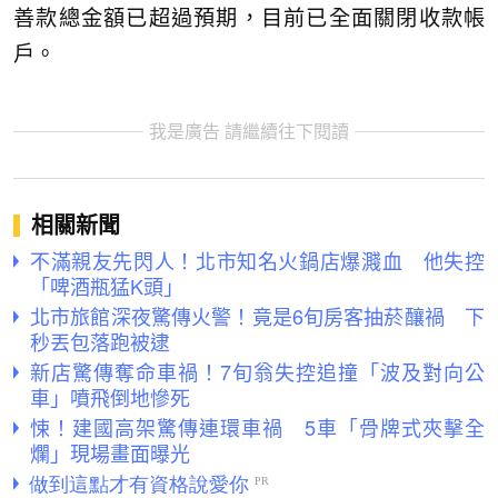
善款總金額已超過預期，目前已全面關閉收款帳
戶。
我是廣告 請繼續往下閱讀
相關新聞
不滿親友先閃人！北市知名火鍋店爆濺血 他失控
「啤酒瓶猛K頭」
北市旅館深夜驚傳火警！竟是6旬房客抽菸釀禍 下
秒丟包落跑被逮
新店驚傳奪命車禍！7旬翁失控追撞「波及對向公
車」噴飛倒地慘死
悚！建國高架驚傳連環車禍 5車「骨牌式夾擊全
爛」現場畫面曝光