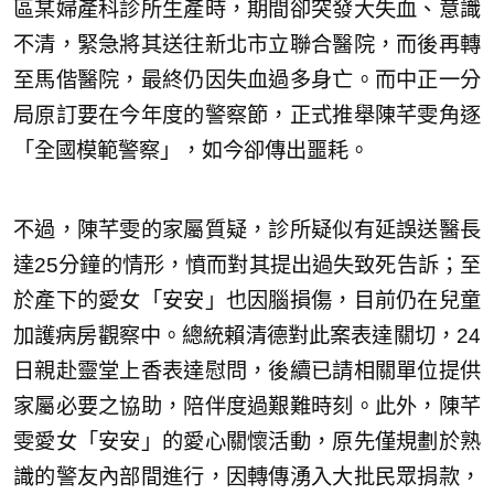
區某婦產科診所生產時，期間卻突發大失血、意識
不清，緊急將其送往新北市立聯合醫院，而後再轉
至馬偕醫院，最終仍因失血過多身亡。而中正一分
局原訂要在今年度的警察節，正式推舉陳芊雯角逐
「全國模範警察」，如今卻傳出噩耗。
不過，陳芊雯的家屬質疑，診所疑似有延誤送醫長
達25分鐘的情形，憤而對其提出過失致死告訴；至
於產下的愛女「安安」也因腦損傷，目前仍在兒童
加護病房觀察中。總統賴清德對此案表達關切，24
日親赴靈堂上香表達慰問，後續已請相關單位提供
家屬必要之協助，陪伴度過艱難時刻。此外，陳芊
雯愛女「安安」的愛心關懷活動，原先僅規劃於熟
識的警友內部間進行，因轉傳湧入大批民眾捐款，