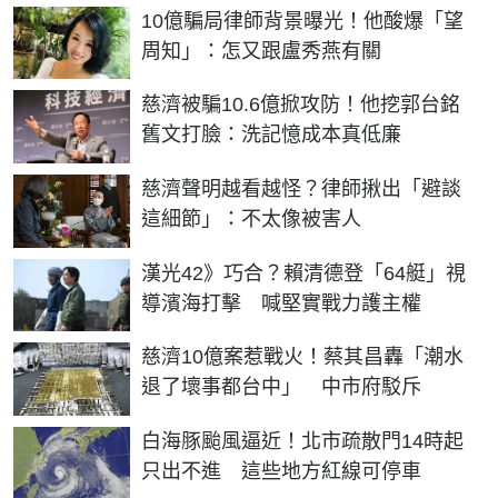
10億騙局律師背景曝光！他酸爆「望
周知」：怎又跟盧秀燕有關
慈濟被騙10.6億掀攻防！他挖郭台銘
舊文打臉：洗記憶成本真低廉
慈濟聲明越看越怪？律師揪出「避談
這細節」：不太像被害人
漢光42》巧合？賴清德登「64艇」視
導濱海打擊 喊堅實戰力護主權
慈濟10億案惹戰火！蔡其昌轟「潮水
退了壞事都台中」 中市府駁斥
白海豚颱風逼近！北市疏散門14時起
只出不進 這些地方紅線可停車