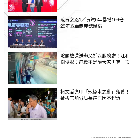
戒毒之路1／毒駕5年暴增156倍
28年戒毒制度總體檢
嗆開槍遭送辦又折返服務處！江和
樹傻眼：道歉不是讓大家再嚇一次
柯文哲逢甲「辣椒水之亂」落幕！
遭拔官前分局長這原因不起訴
Recommended by