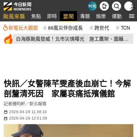
颱風來襲
要聞
焦點
即時
專題
娛樂
運動
全
新電玩大觀園
88風災伴你成長
跨世代
TCN
白海豚颱風發威！北市災情曝光 施工鷹架、圍籬倒
塌砸傷民眾
快訊／女警陳芊雯產後血崩亡！今解
剖釐清死因 家屬哀痛抵殯儀館
記者鍾昀軒／新北報導
2026-04-28 11:38:10
2026-04-28 12:01:59