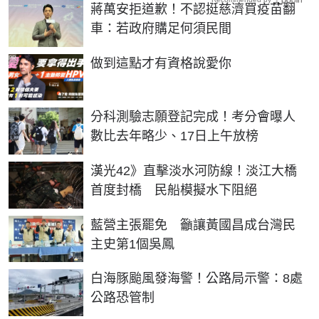
蔣萬安拒道歉！不認挺慈濟買疫苗翻
車：若政府購足何須民間
PR
做到這點才有資格說愛你
分科測驗志願登記完成！考分會曝人
數比去年略少、17日上午放榜
漢光42》直擊淡水河防線！淡江大橋
首度封橋 民船模擬水下阻絕
藍營主張罷免 籲讓黃國昌成台灣民
主史第1個吳鳳
白海豚颱風發海警！公路局示警：8處
公路恐管制