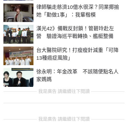
律師騙走慈濟10億水很深？同業揶揄
她「勤做1事」：我輩楷模
漢光42》備戰反封鎖！管碧玲赴左
營 驗證海巡平戰轉換、艦艇整備
台大醫院研究！打瘦瘦針減重「可降
13種癌症風險」
徐永明：年金改革 不該隨便點名人
家媽媽
我是廣告 請繼續往下閱讀
我是廣告 請繼續往下閱讀