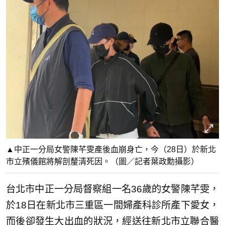
▲中正一分局女警陳芊雯產後血崩身亡，今（28日）於新北
市立殯儀館將解剖釐清死因。（圖／記者葉政勳攝影）
台北市中正一分局督察組一名36歲的女警陳芊雯，
於18日在新北市三重區一間婦產科診所產下愛女，
而後卻發生大出血的狀況，經送往新北市立聯合醫