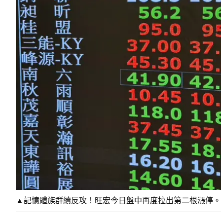
▲記憶體族群續反攻！旺宏今日盤中再度拉出第二根漲停。