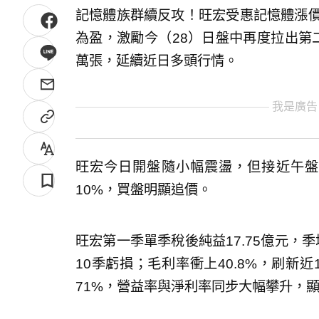
記憶體族群續反攻！旺宏受惠記憶體漲價
為盈，激勵今（28）日盤中再度拉出第二
萬張，延續近日多頭行情。
我是廣告
旺宏今日開盤隨小幅震盪，但接近午盤強
10%，買盤明顯追價。
旺宏第一季單季稅後純益17.75億元，季
10季虧損；毛利率衝上40.8%，刷新近1
71%，營益率與淨利率同步大幅攀升，