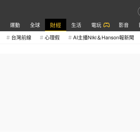
財經
運動
全球
生活
電玩
影音
台灣前線
心理假
AI主播Niki＆Hanson報新聞