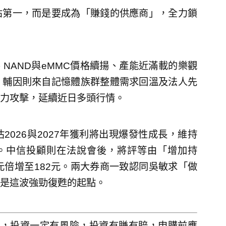
佔第一，而是要成為「賺錢的供應商」，全力鎖
h、NAND與eMMC價格續揚、產能近滿載的樂觀
。輔因則來自記憶體族群整體需求回溫及法人先
力攻擊，延續近日多頭行情。
026與2027年獲利將出現爆發性成長，維持
元。中信投顧則在法說會後，將評等由「增加持
元倍增至182元。兩大券商一致認同吳敏求「做
是這波強勁復甦的起點。
人，投資一定有風險，投資有賺有賠，申購前應