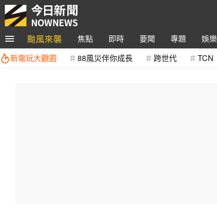
颱風來襲
焦點
即時
要聞
專題
娛樂
新電玩大觀園
88風災伴你成長
跨世代
TCN