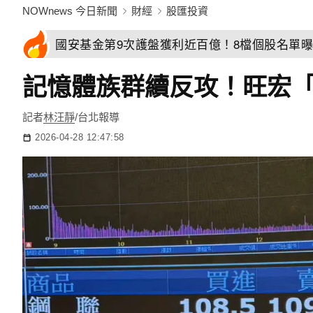
NOWnews 今日新聞
財經
股匯投資
國安基金第9次護盤獲利近百億！8檔個股名單曝
記憶體族群續反攻！旺宏
記者
林汪靜
/台北報導
2026-04-28 12:47:58