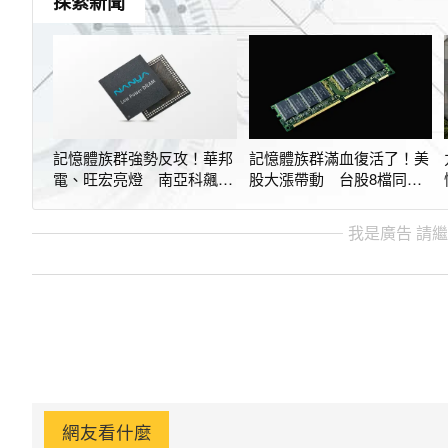
探索新聞
記憶體族群強勢反攻！華邦
記憶體族群滿血復活了！美
電、旺宏亮燈 南亞科飆近
股大漲帶動 台股8檔同步
漲停
亮燈漲停
我是廣告 請
網友看什麼