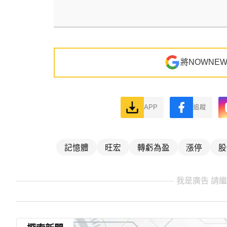
將NOWNE
APP
追蹤
記憶體
旺宏
轉虧為盈
漲停
股
我是廣告 請