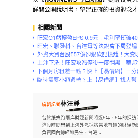
詳閱公開說明書，學習正確的投資觀念才
相關新聞
旺宏Q1虧轉盈EPS 0.9元！毛利率衝破40
旺宏、聯發科、台達電等法說會下周登場
外資大買台股557億卻狠砍記憶體！大
上沖下洗！旺宏攻漲停後一度翻黑 華邦
林汪靜
編輯記者
曾於紙媒跑兩岸財經新聞將近5年，5年的採
這段時間曾到上海外派採訪當地有趣的財經新
負責國內總經如民生、台灣...