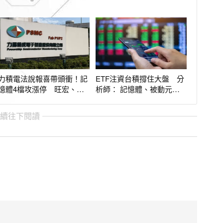
力積電法說報喜帶頭衝！記
ETF注資台積撐住大盤 分
憶體4檔攻漲停 旺宏、南
析師： 記憶體、被動元件
亞科衝半根
翻轉跡象出現
繼續往下閱讀