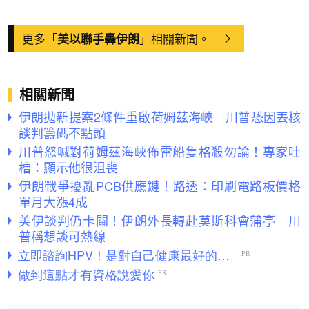
更多「
」相關新聞。
美以聯手轟伊朗
相關新聞
伊朗拋新提案2條件重啟荷姆茲海峽 川普恐因丟核
談判籌碼不點頭
川普怒喊對荷姆茲海峽佈雷船隻格殺勿論！專家吐
槽：顯示他很沮喪
伊朗戰爭擾亂PCB供應鏈！路透：印刷電路板價格
單月大漲4成
美伊談判仍卡關！伊朗外長轉赴莫斯科會蒲亭 川
普稱想談可熱線