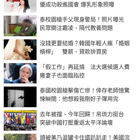
優成功殺進國會 爆乳形象照曝
泰校園槍手父現身警局！照片曝光
民眾關注霸凌、隔代教養問題
沒錢更要結婚？韓國年輕人瘋「婚姻
槓桿」 雙薪、貸款拚買房
「假工作」再延燒 法大選候選人費
雍妻子也面臨指控
泰國校園槍擊傷亡慘！倖存老師憶驚
悚瞬間：他想殺我剛好子彈用完
去年被擋、今年回歸！帛琉力挺台
突破中國打壓重返太平洋論壇
頭被美乃滋罐卡住還趴趴走！美國浣