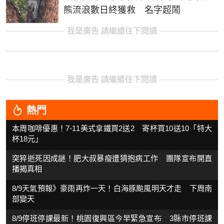
熊流浪數日終獲救 名字超鬧
我是廣告 請繼續往下閱讀
我是廣告 請繼續往下閱讀
熱門
本周咖啡優惠！7-11美式拿鐵買2送2 寄杯買10送10「特大
杯18元」
突猝逝死因成謎！肥大叔暴瘦遭猜抱病工作 團隊宣布開直
播揭真相
8/9天氣預報》豪雨再炸一天！白海豚颱風明天才走 下周南
部變天
8/9停班停課最新！桃園復興區今早緊急宣布 3縣市停班課