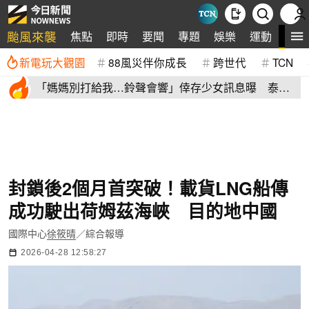
颱風來襲
全
焦點
即時
要聞
專題
娛樂
運動
新電玩大觀園
88風災伴你成長
跨世代
TCN
「媽媽別打給我…鈴聲會響」倖存少女訊息曝 泰國
校園槍擊9死
封鎖後2個月首突破！載貨LNG船傳
成功駛出荷姆茲海峽 目的地中國
國際中心
徐筱晴
／綜合報導
2026-04-28 12:58:27