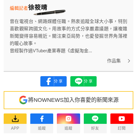
徐筱晴
編輯記者
曾在電視台、網路媒體任職。熱衷追蹤全球大小事，特別
喜歡觀察跨國文化。用故事的方式分享嚴肅議題，讓複雜
新聞變得容易親近。關注東亞局勢，也愛發掘世界角落裡
的暖心故事。
曾經製作過VTuber產業專題《虛擬淘金...
作品集
分享
分享
將NOWNEWS加入你喜愛的新聞來源
APP
追蹤
追蹤
好友
訂閱