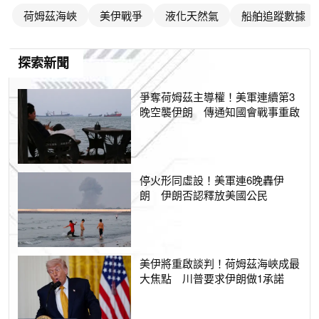
荷姆茲海峽
美伊戰爭
液化天然氣
船舶追蹤數據
探索新聞
爭奪荷姆茲主導權！美軍連續第3
晚空襲伊朗 傳通知國會戰事重啟
停火形同虛設！美軍連6晚轟伊
朗 伊朗否認釋放美國公民
美伊將重啟談判！荷姆茲海峽成最
大焦點 川普要求伊朗做1承諾