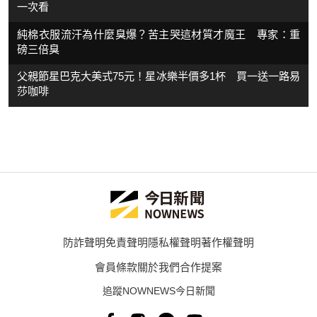
一次看
純棉衣服流汗為什麼臭爆？苦主哭這材質才魔王 專家：重
磅三倍臭
父親節星巴克大美式75元！星冰樂半價多1杯 買一送一路易
莎咖啡
防詐聲明
免責聲明
隱私權聲明
著作權聲明
會員條款
關於我們
合作提案
追蹤NOWNEWS今日新聞