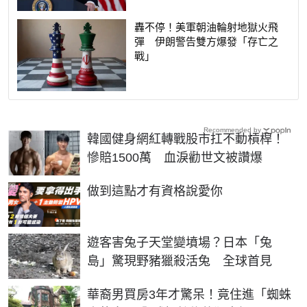
轟不停！美軍朝油輪射地獄火飛
彈 伊朗警告雙方爆發「存亡之
戰」
Recommended by
韓國健身網紅轉戰股市扛不動槓桿！
慘賠1500萬 血淚勸世文被讚爆
PR
做到這點才有資格說愛你
遊客害兔子天堂變墳場？日本「兔
島」驚現野豬獵殺活兔 全球首見
華裔男買房3年才驚呆！竟住進「蜘蛛