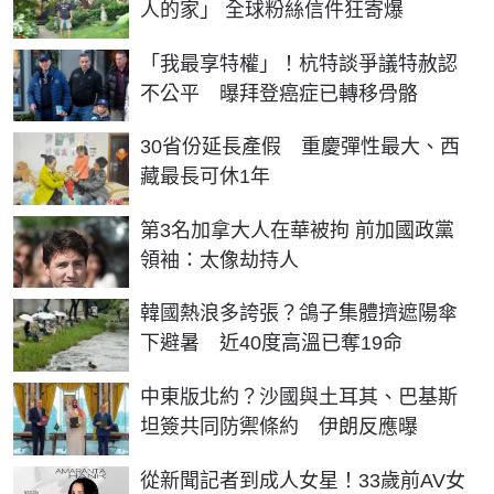
人的家」 全球粉絲信件狂寄爆
「我最享特權」！杭特談爭議特赦認
不公平 曝拜登癌症已轉移骨骼
30省份延長產假 重慶彈性最大、西
藏最長可休1年
第3名加拿大人在華被拘 前加國政黨
領袖：太像劫持人
韓國熱浪多誇張？鴿子集體擠遮陽傘
下避暑 近40度高溫已奪19命
中東版北約？沙國與土耳其、巴基斯
坦簽共同防禦條約 伊朗反應曝
從新聞記者到成人女星！33歲前AV女