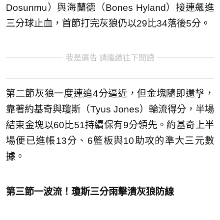
Dosunmu）與海蘭德（Bones Hyland）接連飆進
三分球止血，首節打完灰狼仍以29比34落後5分。
我是廣告 請繼續往下閱讀
第二節灰狼一度連追4分逼近，但金塊隨即還擊，
靠著約基奇與瓊斯（Tyus Jones）輪流得分，半場
結束金塊以60比51持續保有9分領先。約基奇上半
場便已進帳13分、6籃板與10助攻的準大三元數
據。
第三節一波流！瓊斯三分雨擊潰灰狼防線