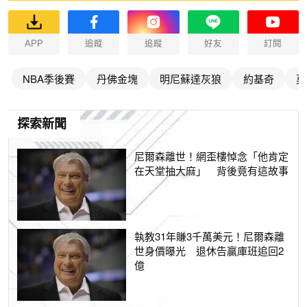
APP
追蹤
追蹤
好友
訂閱
NBA季後賽
丹佛金塊
明尼蘇達灰狼
約基奇
莫
探索新聞
尼爾森離世！網歪樓悼念「他肯定
在天堂抽大麻」 背後竟有這故事
執教31年賺3千萬美元！尼爾森離
世身價曝光 退休告贏庫班追回2
億