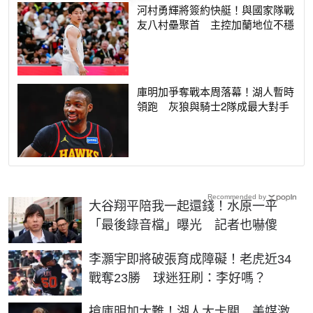
河村勇輝將簽約快艇！與國家隊戰
友八村壘聚首 主控加蘭地位不穩
庫明加爭奪戰本周落幕！湖人暫時
領跑 灰狼與騎士2隊成最大對手
Recommended by
大谷翔平陪我一起還錢！水原一平
「最後錄音檔」曝光 記者也嚇傻
李灝宇即將破張育成障礙！老虎近34
戰奪23勝 球迷狂刷：李好嗎？
搶庫明加太難！湖人大卡關 美媒激