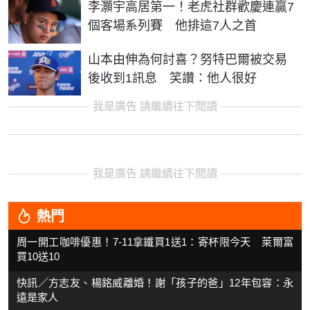
李灝宇高居第一！老虎社群歡慶連贏7
個客場系列賽 他排這7人之首
山本由伸為何討喜？努特巴爾被交易
後收到1訊息 笑讚：他人很好
我是廣告 請繼續往下閱讀
我是廣告 請繼續往下閱讀
熱門
周一開工咖啡優惠！7-11拿鐵買1送1：寄杯限今天 萊爾富
買10送10
快訊／方志友、楊銘威離婚！謝「孩子的爸」12年包容：永
遠是家人