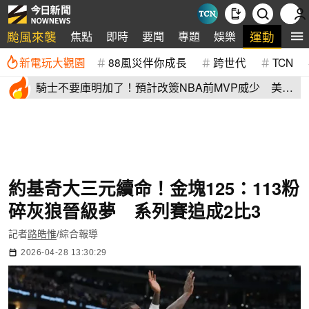
颱風來襲
運動
焦點
即時
要聞
專題
娛樂
全
新電玩大觀園
88風災伴你成長
跨世代
TCN
騎士不要庫明加了！預計改簽NBA前MVP威少 美
媒：湖人也已經攤牌
約基奇大三元續命！金塊125：113粉
碎灰狼晉級夢 系列賽追成2比3
記者
路皓惟
/綜合報導
2026-04-28 13:30:29