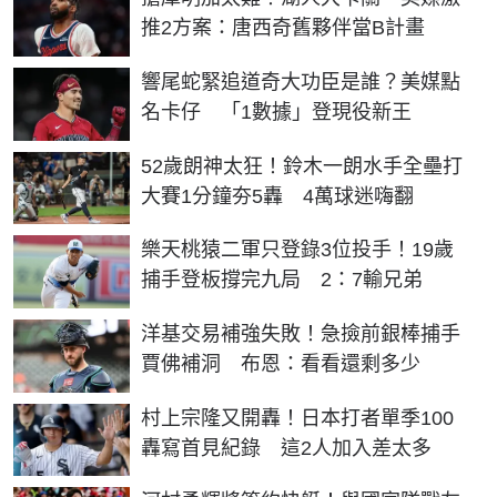
推2方案：唐西奇舊夥伴當B計畫
響尾蛇緊追道奇大功臣是誰？美媒點
名卡仔 「1數據」登現役新王
52歲朗神太狂！鈴木一朗水手全壘打
大賽1分鐘夯5轟 4萬球迷嗨翻
樂天桃猿二軍只登錄3位投手！19歲
捕手登板撐完九局 2：7輸兄弟
洋基交易補強失敗！急撿前銀棒捕手
賈佛補洞 布恩：看看還剩多少
村上宗隆又開轟！日本打者單季100
轟寫首見紀錄 這2人加入差太多