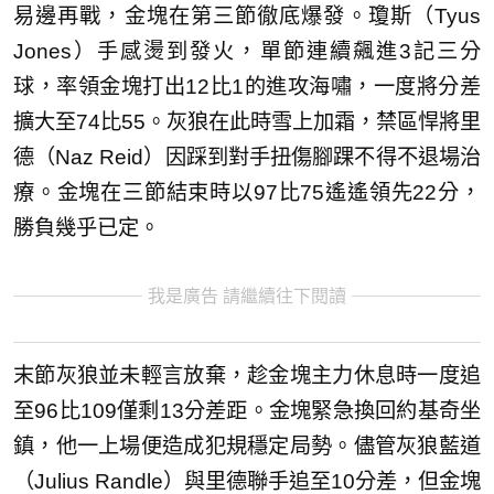
易邊再戰，金塊在第三節徹底爆發。瓊斯（Tyus
Jones）手感燙到發火，單節連續飆進3記三分
球，率領金塊打出12比1的進攻海嘯，一度將分差
擴大至74比55。灰狼在此時雪上加霜，禁區悍將里
德（Naz Reid）因踩到對手扭傷腳踝不得不退場治
療。金塊在三節結束時以97比75遙遙領先22分，
勝負幾乎已定。
我是廣告 請繼續往下閱讀
末節灰狼並未輕言放棄，趁金塊主力休息時一度追
至96比109僅剩13分差距。金塊緊急換回約基奇坐
鎮，他一上場便造成犯規穩定局勢。儘管灰狼藍道
（Julius Randle）與里德聯手追至10分差，但金塊