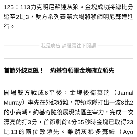
125：113力克明尼蘇達灰狼。金塊成功將總比分
追至2比3，雙方系列賽第六場將移師明尼蘇達進
行。
我是廣告 請繼續往下閱讀
首節外線互飆！ 約基奇領軍金塊確立領先
開場雙方戰成6平後，金塊後衛莫瑞（Jamal
Murray）率先在外線發難，帶領球隊打出一波8比2
的小高潮。約基奇隨後展現禁區主宰力，完成一次
漂亮的打3分，首節剩餘4分55秒時金塊已取得23
比13的兩位數領先。雖然灰狼多蘇姆（Ayo