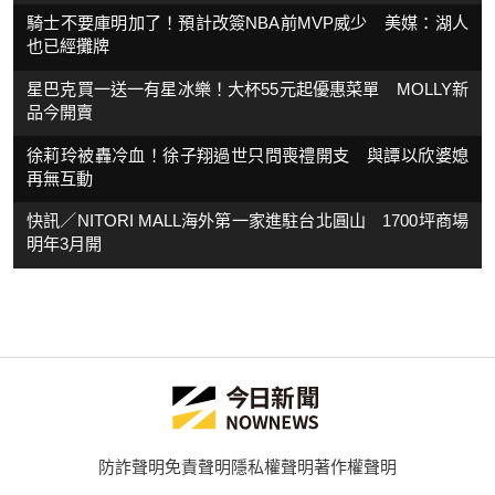
騎士不要庫明加了！預計改簽NBA前MVP威少 美媒：湖人
也已經攤牌
星巴克買一送一有星冰樂！大杯55元起優惠菜單 MOLLY新
品今開賣
徐莉玲被轟冷血！徐子翔過世只問喪禮開支 與譚以欣婆媳
再無互動
快訊／NITORI MALL海外第一家進駐台北圓山 1700坪商場
明年3月開
防詐聲明
免責聲明
隱私權聲明
著作權聲明