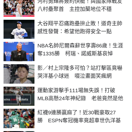
河村勇輝將簽約快艇！與國家隊戰友
八村壘聚首 主控加蘭地位不穩
大谷翔平忍痛跑壘拚止敗！道奇主帥
感性發聲：希望他跑得安全一點
NBA名帥尼爾森辭世享壽86歲！生涯
奪1335勝 柯瑞、諾威斯基哀悼
影／村上宗隆多可怕？站打擊區竟嚇
哭洋基小球迷 啜泣畫面笑瘋網
運動家游擊手111場無失誤！打破
MLB高懸24年神紀錄 老爸竟然是他
紅襪9連勝贏麻了！近30戰豪取27
勝 ESPN奪冠機率竟超車世仇洋基