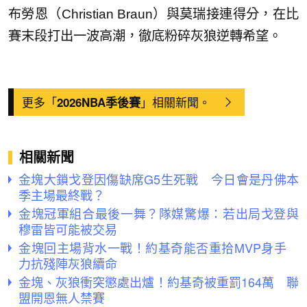
布勞恩（Christian Braun）與莫瑞接連得分，在比
賽末段打出一波高潮，徹底粉碎灰狼逆轉希望。
更多「
」相關新聞。
2026NBA季後賽
相關新聞
金塊大鎖戈登因傷缺席G5生死戰 今日會是丹佛本
季主場最終戰？
金塊冠軍組合最後一舞？隊媒驚爆：若出局戈登與
穆雷皆可能被交易
金塊回主場背水一戰！約基奇能否重拾MVP身手
力抗殘陣灰狼續命
金塊、灰狼衝突懲處出爐！約基奇被重罰164萬 聯
盟開恩無人禁賽