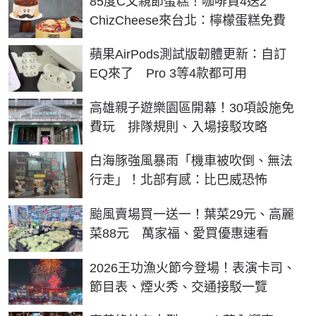
85度C父親節蛋糕！咖啡買4送2
ChizCheese來台北：檸檬蛋糕免費
蘋果AirPods測試版韌體更新：自訂
EQ來了 Pro 3等4款都可用
高雄親子遊樂園區開幕！30項設施免
費玩 排隊規則、入場接駁攻略
白海豚強風暴雨「機車被吹倒、無法
行走」！北部有感：比巴威恐怖
颱風賣場買一送一！葉菜29元、高麗
菜88元 萬家福、愛買優惠速看
2026王功漁火節今登場！表演卡司、
節目表、煙火秀、交通接駁一覽