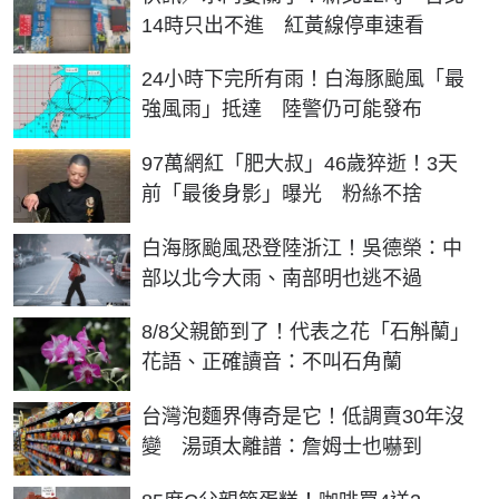
14時只出不進 紅黃線停車速看
24小時下完所有雨！白海豚颱風「最
強風雨」抵達 陸警仍可能發布
97萬網紅「肥大叔」46歲猝逝！3天
前「最後身影」曝光 粉絲不捨
白海豚颱風恐登陸浙江！吳德榮：中
部以北今大雨、南部明也逃不過
8/8父親節到了！代表之花「石斛蘭」
花語、正確讀音：不叫石角蘭
台灣泡麵界傳奇是它！低調賣30年沒
變 湯頭太離譜：詹姆士也嚇到