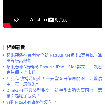
相關新聞
蘋果突襲在台開賣全新iPad Air M4版！2萬有找、筆
電等級高效能
蘋果春季6類新機iPhone、iPad、Mac都來！一次看
完售價、上市日
51連假快補遊戲庫！任天堂春日優惠開跑 完整清
單一覽：最低3折
ChatGPT不只髮型指令！新模型太強大票回流 眾
驚：是吃了菠菜？