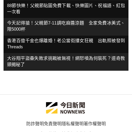
88節快樂！父親節貼圖免費下載、快樂圖片、祝福語、紅包
一次看
今天記得搶！父親節7-11請吃麻醬涼麵 全家免費冰美式、
限5000杯
香港百億千金也爆離婚！老公當街摟女狂親 出軌照被發到
Threads
大谷翔平盜壘失敗求挑戰被無視！網怒噴為何裝死？道奇教
頭揭秘了
防詐聲明
免責聲明
隱私權聲明
著作權聲明