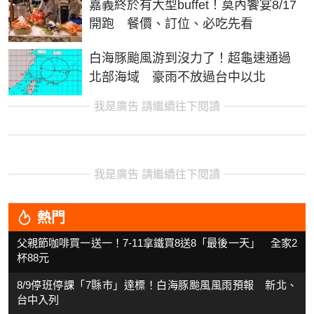
嘉義終於有大型buffet！莫內饗宴8/17
開跑 餐價、訂位、必吃先看
白海豚颱風游到沒力了！超龜速通過
北部海域 豪雨不放過台中以北
我是廣告 請繼續往下閱讀
我是廣告 請繼續往下閱讀
熱門
父親節咖啡買一送一！7-11拿鐵買8送8「最後一天」 全家2
杯88元
8/9停班停課「7縣市」達標！白海豚颱風風雨預報 新北、
台中入列