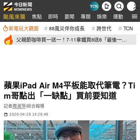
颱風來襲
焦點
即時
要聞
專題
娛樂
運動
全球
新電玩大觀園
88風災伴你成長
跨世代
TCN
父親節咖啡買一送一！7-11拿鐵買8送8「最後一
天」 全家2杯88元
蘋果iPad Air M4平板能取代筆電？Ti
m哥點出「一缺點」買前要知道
記者
周淑萍
/綜合報導
2026-04-28 14:28:48