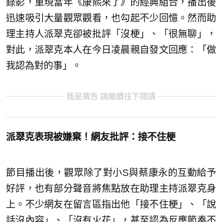
錄影，重現當年《康熙來了》的經典組合，播出後
迅速吸引大量觀眾觀看，也勾起不少回憶。然而助
理主持人派翠克卻被批評「沒梗」、「很無聊」，
對此，派翠克本人在今日凌晨親自發文回應：「做
我認為對的事」。
我是廣告 請繼續往下閱讀
派翠克表現被嫌棄！網友批評：接不住梗
節目播出後，觀眾除了對小S與蔡康永的互動給予
好評，也有部分聲音將焦點放在助理主持派翠克身
上。不少網友在留言區指出他「接不住梗」、「說
話沒內容」、「沒有火花」，甚至認為反應節奏不