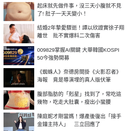
PR
起床就先做件事，沒三天小腹就不見
了! 肚子一天天變小！
結婚2年摯愛驟逝！譚以欣證實徐子翔
離世 批不實爆料二次傷害
PR
009829掌握AI關鍵 大華韓國KOSPI
50今強勢開募
《蜘蛛人》奈德房間掛《火影忍者》
海報 竟是導演埋的真人版伏筆
PR
腹部脂肪的「剋星」找到了，常吃這
幾物，吃走大肚囊，瘦出小蠻腰
陳庭妮才剛當媽！爆產後復出「接手
金鐘主持人」 三立回應了