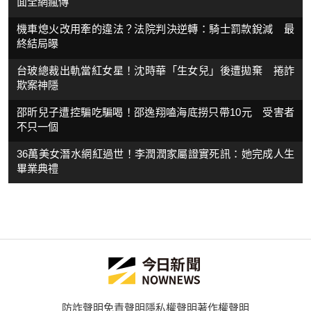
面全網瘋傳
機車熄火改用牽的違法？法院判決逆轉：騎士罰款銳減 最
終結局曝
台玻總裁出軌當紅女星！沈時華「生女兒」後遭拋棄 捲詐
欺案神隱
邵昕兒子遭控騙吃騙喝！邵逸翔嗑海底撈只帶10元 受害者
不只一個
36萬美女潛水網紅過世！李潤潤家屬證實死訊：她完成人生
畢業典禮
防詐聲明
免責聲明
隱私權聲明
著作權聲明