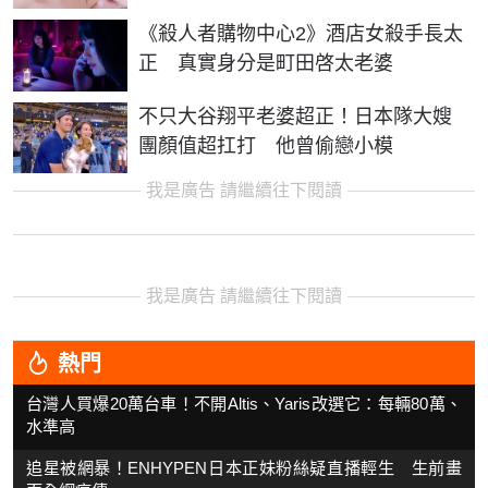
《殺人者購物中心2》酒店女殺手長太
正 真實身分是町田啓太老婆
不只大谷翔平老婆超正！日本隊大嫂
團顏值超扛打 他曾偷戀小模
我是廣告 請繼續往下閱讀
我是廣告 請繼續往下閱讀
熱門
台灣人買爆20萬台車！不開Altis、Yaris改選它：每輛80萬、
水準高
追星被網暴！ENHYPEN日本正妹粉絲疑直播輕生 生前畫