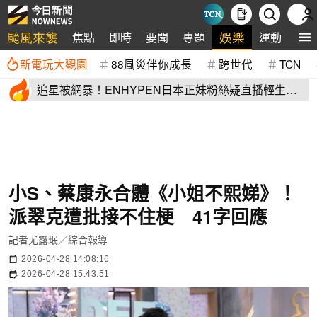
颱風來襲
娛樂
焦點
即時
要聞
專題
運動
全
新電玩大觀園
88風災伴你成長
跨世代
TCN
追星被網暴！ENHYPEN日本正妹粉絲疑直播輕生
生前畫面全網瘋傳
小S、蔡康永合體《小姐不熙娣》！
派翠克遭批接不住梗 41字回應
記者
尤露珉
／綜合報導
2026-04-28 14:08:16
2026-04-28 15:43:51