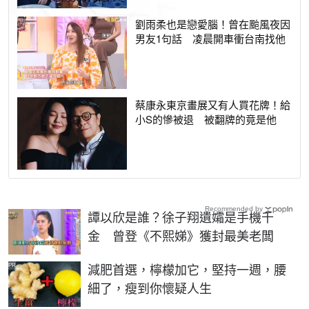
劉雨柔也是戀愛腦！曾在颱風夜因
男友1句話 凌晨開車衝台南找他
蔡康永東京畫展又有人買花牌！給
小S的慘被退 被翻牌的竟是他
Recommended by
譚以欣是誰？徐子翔遺孀是手機千
金 曾登《不熙娣》獲封最美老闆
PR
減肥首選，檸檬加它，堅持一週，腰
細了，瘦到你懷疑人生