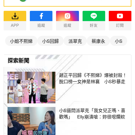
APP
追蹤
追蹤
好友
訂閱
小姐不熙娣
小S回歸
派翠克
蔡康永
小S
探索新聞
趙正平回歸《不熙娣》爆被封殺！
脫口榜一女神是林襄 小S秒暴走
小S逼問派翠克「我女兒正嗎、喜
歡嗎」 Elly崩潰嗆：妳很噁爛欸