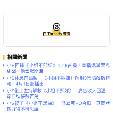
在 Threads 查看
相關新聞
小S回歸《小姐不熙娣》4／6首播！直播爆派翠克
緋聞 他當場崩潰
小S休息前錄製！《小姐不熙娣》解封3集隱藏版特
輯 4月1日起播出
小S復工主持解救《小姐不熙娣》！廣告收入回溫
節目進帳數百萬
小S復工《小姐不熙娣》！派翠克PO合照 真實狀
態好得不可思議