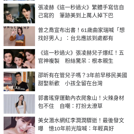
張凌赫《這一秒過火》繁體手寫信自
己寫的 筆跡美到上萬人掉下巴
曾之喬宣布出書！61歲曲家瑞喊「想
找好男人」：台北應該到處都有
《這一秒過火》張凌赫兒子爆紅！五
官神複製 粉絲驚呆：根本親生
邵昕有在管兒子嗎？3年前早移民美國
甜娶新歡 小孩全留在台灣
郭書瑤穿運動內衣爬象山！火辣身材
包不住 自嘲：打扮太潦草
美女潛水網紅李潤潤驟逝！最後發文
曝 憶10年前光陰喊：年輕真好