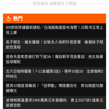
我是廣告 請繼續往下閱讀
熱門
8/8停班停課最新通知／白海豚颱風發布海警！22縣市正常上
班上課
長子輕生、繼女離婚！台玻夫人徐莉玲首發聲 痛揭徐子翔
逝世真相
道奇先發希恩被打到下放3A！羅伯斯罕見說重話：他太執著
投球機制
五六日咖啡優惠！7-11拿鐵買2送2、寄杯10送10 全家咖啡2
杯88元
慈濟10億疫苗騙局！「這舉動」博證嚴信任 郭台銘避坑關
鍵曝光
波傑姆斯基要求2400萬美元年薪續約 勇士2027拚1億美元
薪資空間