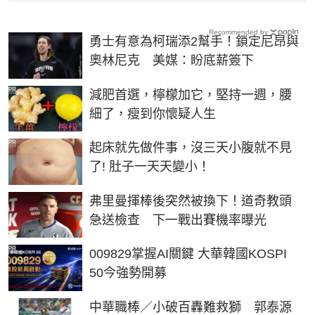
Recommended by
勇士有意為柯瑞添2幫手！鎖定尼昂與
奧林尼克 美媒：盼底薪簽下
PR
減肥首選，檸檬加它，堅持一週，腰
細了，瘦到你懷疑人生
PR
起床就先做件事，沒三天小腹就不見
了! 肚子一天天變小！
弗里曼揮棒後突然被換下！道奇教頭
急送檢查 下一戰出賽機率曝光
PR
009829掌握AI關鍵 大華韓國KOSPI
50今強勢開募
中華職棒／小破百轟難救獅 郭泰源