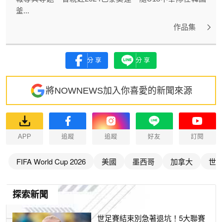
釜...
作品集
分享
分享
將NOWNEWS加入你喜愛的新聞來源
APP
追蹤
追蹤
好友
訂閱
FIFA World Cup 2026
美國
墨西哥
加拿大
世
探索新聞
世足賽結束別急著退坑！5大聯賽