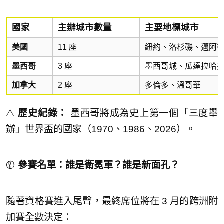
國家
主辦城市數量
主要地標城市
美國
11 座
紐約、洛杉磯、邁阿
墨西哥
3 座
墨西哥城、瓜達拉哈
加拿大
2 座
多倫多、溫哥華
⚠️
歷史紀錄：
墨西哥將成為史上第一個「三度舉
辦」世界盃的國家（1970、1986、2026）。
🟡
參賽名單：誰是衛冕軍？誰是新面孔？
隨著資格賽進入尾聲，最終席位將在 3 月的跨洲附
加賽全數決定：