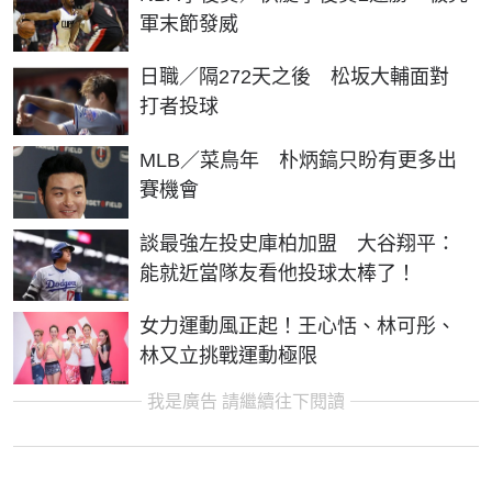
軍末節發威
日職／隔272天之後 松坂大輔面對
打者投球
MLB／菜鳥年 朴炳鎬只盼有更多出
賽機會
談最強左投史庫柏加盟 大谷翔平：
能就近當隊友看他投球太棒了！
女力運動風正起！王心恬、林可彤、
林又立挑戰運動極限
我是廣告 請繼續往下閱讀