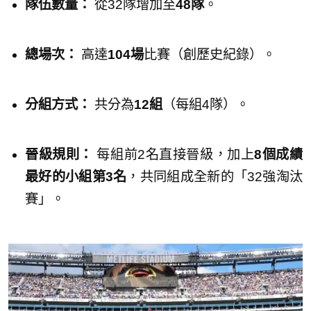
隊伍數量：
從32隊增加至
48隊
。
總場次：
高達
104場
比賽（創歷史紀錄）。
分組方式：
共分為
12組
（每組4隊）。
晉級規則：
每組前2名直接晉級，加上
8個成績
最好的小組第3名
，共同組成全新的「32強淘汰
賽」。