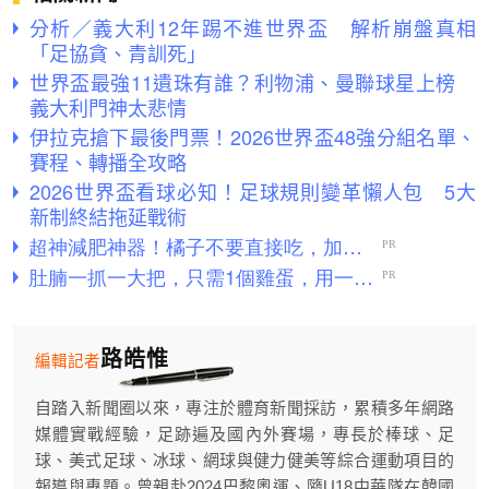
分析／義大利12年踢不進世界盃 解析崩盤真相
「足協貪、青訓死」
世界盃最強11遺珠有誰？利物浦、曼聯球星上榜
義大利門神太悲情
伊拉克搶下最後門票！2026世界盃48強分組名單、
賽程、轉播全攻略
2026世界盃看球必知！足球規則變革懶人包 5大
新制終結拖延戰術
路皓惟
編輯記者
自踏入新聞圈以來，專注於體育新聞採訪，累積多年網路
媒體實戰經驗，足跡遍及國內外賽場，專長於棒球、足
球、美式足球、冰球、網球與健力健美等綜合運動項目的
報導與專題。曾親赴2024巴黎奧運、隨U18中華隊在韓國