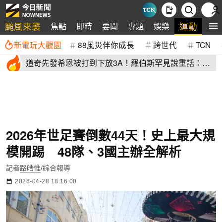
颱風來襲
運動
焦點
即時
要聞
專題
娛樂
全
新電玩大觀園
88風災伴你成長
跨世代
TCN
道奇先發希恩被打到下放3A！羅伯斯罕見說重話：他
太執著投球機制
2026年世足賽倒數44天！史上最大規
模開踢 48隊、3國主辦全解析
記者
路皓惟
/綜合報導
2026-04-28 18:16:00