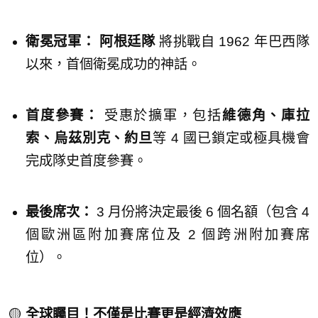
衛冕冠軍：
阿根廷隊
將挑戰自 1962 年巴西隊
以來，首個衛冕成功的神話。
首度參賽：
受惠於擴軍，包括
維德角、庫拉
索、烏茲別克、約旦
等 4 國已鎖定或極具機會
完成隊史首度參賽。
最後席次：
3 月份將決定最後 6 個名額（包含 4
個歐洲區附加賽席位及 2 個跨洲附加賽席
位）。
🟡
全球矚目！不僅是比賽更是經濟效應