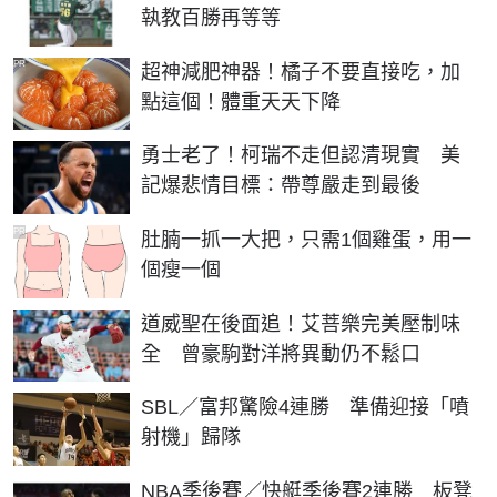
執教百勝再等等
PR
超神減肥神器！橘子不要直接吃，加
點這個！體重天天下降
勇士老了！柯瑞不走但認清現實 美
記爆悲情目標：帶尊嚴走到最後
PR
肚腩一抓一大把，只需1個雞蛋，用一
個瘦一個
道威聖在後面追！艾菩樂完美壓制味
全 曾豪駒對洋將異動仍不鬆口
SBL／富邦驚險4連勝 準備迎接「噴
射機」歸隊
NBA季後賽／快艇季後賽2連勝 板凳