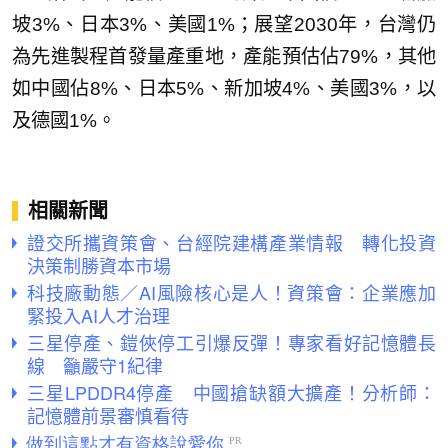
坡3%、日本3%、美國1%；展望2030年，台灣仍
為先進製程首發量產重地，產能預估佔79%，其他
如中國佔8%、日本5%、新加坡4%、美國3%，以
及德國1%。
相關新聞
證交所攜資策會、台經院建構產業情報 轉化投資
決策制勝資本市場
科技廠動態／AI風險核心是人！資策會：企業應加
緊投入AI人才治理
三星停產、鎧俠停工引爆反彈！專家看好記憶體長
線 籲嚴守1紀律
三星LPDDR4停產 中國搶缺額大擴產！分析師：
記憶體前景審慎看待