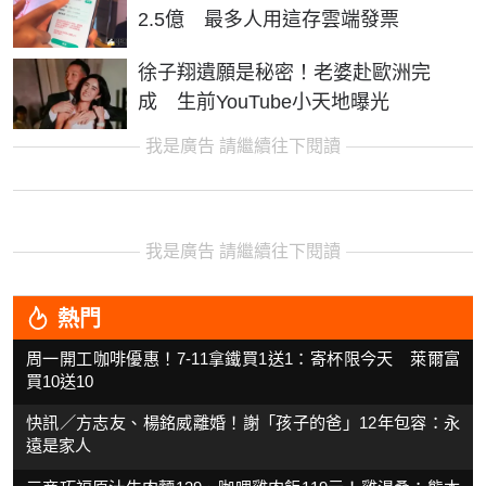
2.5億 最多人用這存雲端發票
徐子翔遺願是秘密！老婆赴歐洲完
成 生前YouTube小天地曝光
我是廣告 請繼續往下閱讀
我是廣告 請繼續往下閱讀
熱門
周一開工咖啡優惠！7-11拿鐵買1送1：寄杯限今天 萊爾富
買10送10
快訊／方志友、楊銘威離婚！謝「孩子的爸」12年包容：永
遠是家人