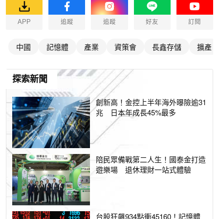
APP
追蹤
追蹤
好友
訂閱
中國
記憶體
產業
資策會
長鑫存儲
擴產
探索新聞
創新高！金控上半年海外曝險逾31
兆 日本年成長45%最多
陪民眾備戰第二人生！國泰金打造
遊樂場 退休理財一站式體驗
台股狂飆934點衝45160！記憶體