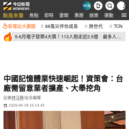
颱風來襲
焦點
即時
要聞
專題
娛樂
運動
全球
新電玩大觀園
88風災伴你成長
跨世代
TCN
5-6月電子發票4大獎！113人抱走近2.5億 最多人用
這存雲端發票
中國記憶體業快速崛起！資策會：台
廠需留意業者擴產、大舉挖角
記者
林汪靜
/台北報導
2026-04-28 15:14:43