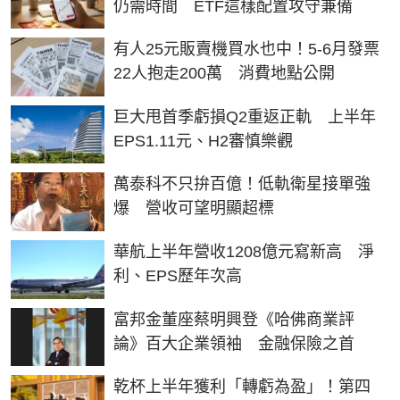
仍需時間 ETF這樣配置攻守兼備
有人25元販賣機買水也中！5-6月發票
22人抱走200萬 消費地點公開
巨大甩首季虧損Q2重返正軌 上半年
EPS1.11元、H2審慎樂觀
萬泰科不只拚百億！低軌衛星接單強
爆 營收可望明顯超標
華航上半年營收1208億元寫新高 淨
利、EPS歷年次高
富邦金董座蔡明興登《哈佛商業評
論》百大企業領袖 金融保險之首
乾杯上半年獲利「轉虧為盈」！第四