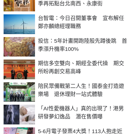
季再拓點台北南西、永康街
台智電：今日召開董事會 宣布解任
鄭亦麟總經理職務
投信：5年計畫開跑陸股先蹲後跳 首
季漲升機率100%
期信多空雙向、期經全委代操 期交
所盼再創交易高峰
陪民眾備戰第二人生！國泰金打造遊
樂場 退休理財一站式體驗
「AI性愛機器人」真的出現了！港男
研發夢幻逸品 潛在售價曝
5-6月電子發票4大獎！113人抱走近