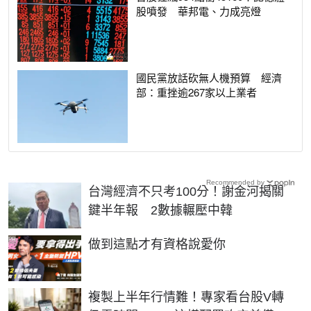
股噴發 華邦電、力成亮燈
國民黨放話砍無人機預算 經濟
部：重挫逾267家以上業者
Recommended by
台灣經濟不只考100分！謝金河揭關
鍵半年報 2數據輾壓中韓
PR
做到這點才有資格說愛你
複製上半年行情難！專家看台股V轉