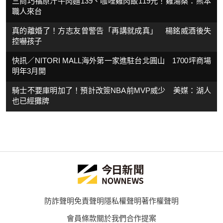
三商巧福原汁牛肉麵139、咖哩雞肉飯119元！雞湯桑：熊本
職人來台
真的離婚了！方志友曾警告「再講就成真」 楊銘威酒後失
控嚇孩子
快訊／NITORI MALL海外第一家進駐台北圓山 1700坪商場
明年3月開
騎士不要庫明加了！預計改簽NBA前MVP威少 美媒：湖人
也已經攤牌
防詐聲明
免責聲明
隱私權聲明
著作權聲明
會員條款
關於我們
合作提案