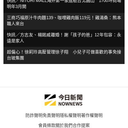
快訊／NITORI MALL海外第一家進駐台北圓山 1700坪商場
明年3月開
三商巧福原汁牛肉麵139、咖哩雞肉飯119元！雞湯桑：熊本
職人來台
快訊／方志友、楊銘威離婚！謝「孩子的爸」12年包容：永
遠是家人
超偏心！徐莉玲高壓管理徐子翔 小兒子可做喜歡的事免接
台玻集團
防詐聲明
免責聲明
隱私權聲明
著作權聲明
會員條款
關於我們
合作提案