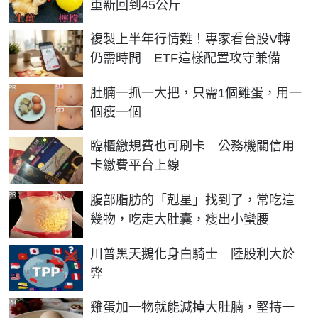
重新回到45公斤
複製上半年行情難！專家看台股V轉
仍需時間 ETF這樣配置攻守兼備
PR
肚腩一抓一大把，只需1個雞蛋，用一
個瘦一個
臨櫃繳規費也可刷卡 公務機關信用
卡繳費平台上線
PR
腹部脂肪的「剋星」找到了，常吃這
幾物，吃走大肚囊，瘦出小蠻腰
川普黑天鵝化身白騎士 陸股利大於
弊
PR
雞蛋加一物就能減掉大肚腩，堅持一