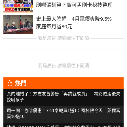
刷哪張划算？寶可孟刷卡秘技整理
史上最大降幅 4月電價爽降9.5%
家庭每月省80元
我是廣告 請繼續往下閱讀
我是廣告 請繼續往下閱讀
熱門
真的離婚了！方志友曾警告「再講就成真」 楊銘威酒後失
控嚇孩子
周一開工咖啡優惠！7-11拿鐵買1送1：寄杯限今天 萊爾富
買10送10