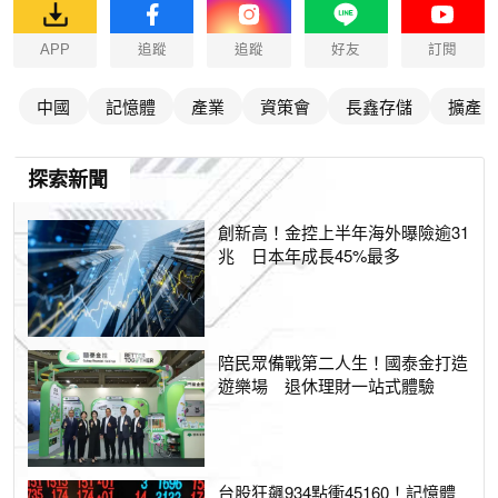
APP
追蹤
追蹤
好友
訂閱
中國
記憶體
產業
資策會
長鑫存儲
擴產
探索新聞
創新高！金控上半年海外曝險逾31
兆 日本年成長45%最多
陪民眾備戰第二人生！國泰金打造
遊樂場 退休理財一站式體驗
台股狂飆934點衝45160！記憶體