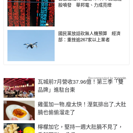
股噴發 華邦電、力成亮燈
國民黨放話砍無人機預算 經濟
部：重挫逾267家以上業者
Recommended by
瓦城前7月營收37.96億！第三季「雙
品牌」進駐台東
PR
雞蛋加一物,瘦太快！溼氣排出了,大肚
腩也偷偷溜走了
PR
檸檬加它，堅持一週大肚腩不見了，