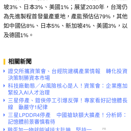
坡3%、日本3%、美國1%；展望2030年，台灣仍
為先進製程首發量產重地，產能預估佔79%，其他
如中國佔8%、日本5%、新加坡4%、美國3%，以
及德國1%。
相關新聞
證交所攜資策會、台經院建構產業情報 轉化投資
決策制勝資本市場
科技廠動態／AI風險核心是人！資策會：企業應加
緊投入AI人才治理
三星停產、鎧俠停工引爆反彈！專家看好記憶體長
線 籲嚴守1紀律
三星LPDDR4停產 中國搶缺額大擴產！分析師：
記憶體前景審慎看待