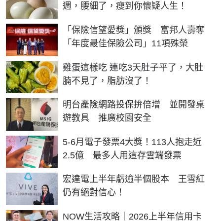
週，腰細了，瘦到你懷疑人生！
「保險信望愛獎」頒獎 富邦人壽奪
「年度最佳保險公司」11項殊榮
PR
雞蛋這樣吃 連吃3天肚子平了，大肚
腩不見了，脂肪沒了！
明台產險網路投保拚倍增 並開發桌
遊教具 推廣校園安全
5-6月電子發票4大獎！113人抱走近
2.5億 最多人用這存雲端發票
宏達電上半年虧逾半個股本 王雪紅
仍有絕對信心！
NOW生活攻略｜2026上半年信用卡