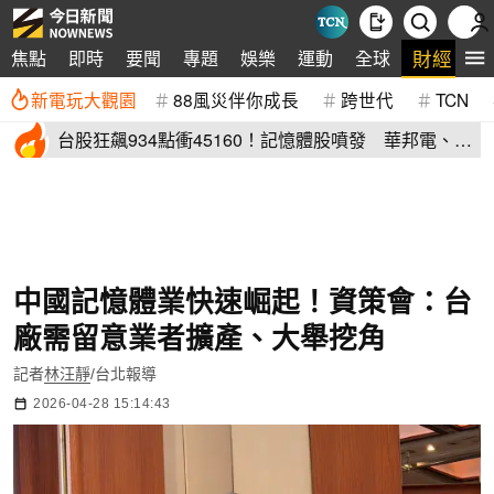
財經
焦點
即時
要聞
專題
娛樂
運動
全球
生
新電玩大觀園
88風災伴你成長
跨世代
TCN
台股狂飆934點衝45160！記憶體股噴發 華邦電、力
成亮燈
中國記憶體業快速崛起！資策會：台
廠需留意業者擴產、大舉挖角
記者
林汪靜
/台北報導
2026-04-28 15:14:43