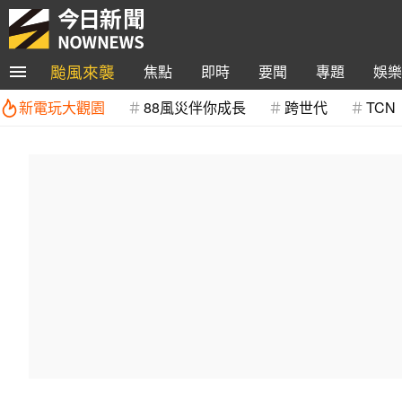
颱風來襲
焦點
即時
要聞
專題
娛樂
新電玩大觀園
88風災伴你成長
跨世代
TCN