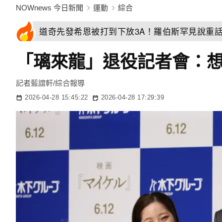
NOWnews 今日新聞
運動
綜合
道奇先發希恩被打到下放3A！羅伯斯罕見說重
「璃來龍」退役記者會：
記者藍誼軒/綜合報導
2026-04-28 15:45:22
2026-04-28 17:29:39