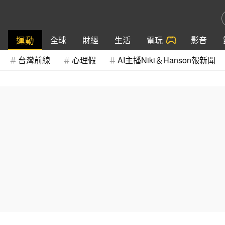
運動
全球
財經
生活
電玩
影音
台灣前線
心理假
AI主播Niki＆Hanson報新聞