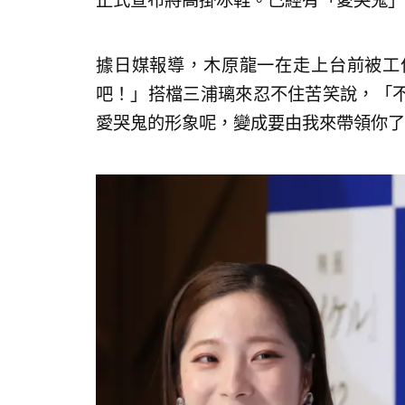
正式宣布將高掛冰鞋。已經有「愛哭鬼」
據日媒報導，木原龍一在走上台前被工
吧！」搭檔三浦璃來忍不住苦笑說，「
愛哭鬼的形象呢，變成要由我來帶領你了