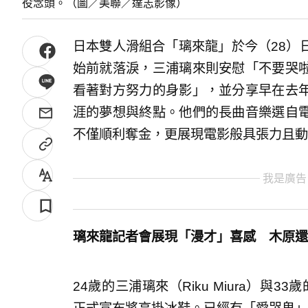
役念頭。（圖／美聯／達志影像）
日本雙人滑組合「璃來龍」於今（28）
始前就落淚，三浦璃來則安慰「不要哭
看著對方努力的身影」，並分享早在去
涯的夢想與終點。他們的長曲音樂選自
不僅順利奪金，更展現電影般具張力且動
我是廣告
璃來龍記者會展現「漫才」喜感 木原還
24歲的三浦璃來（Riku Miura）與33歲