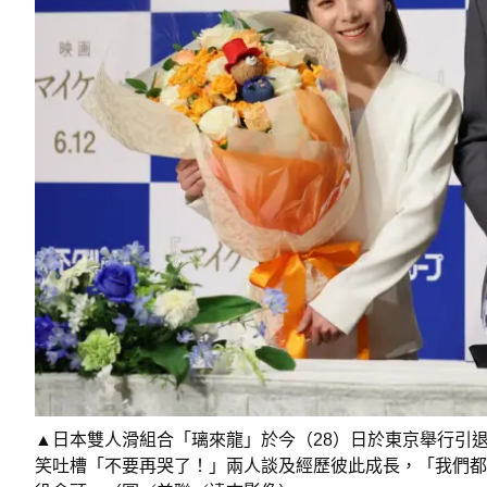
▲日本雙人滑組合「璃來龍」於今（28）日於東京舉行引
笑吐槽「不要再哭了！」兩人談及經歷彼此成長，「我們都