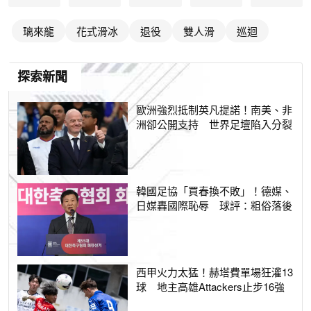
璃來龍
花式滑冰
退役
雙人滑
巡迴
探索新聞
歐洲強烈抵制英凡提諾！南美、非
洲卻公開支持 世界足壇陷入分裂
韓國足協「買春換不敗」！德媒、
日媒轟國際恥辱 球評：粗俗落後
西甲火力太猛！赫塔費單場狂灌13
球 地主高雄Attackers止步16強