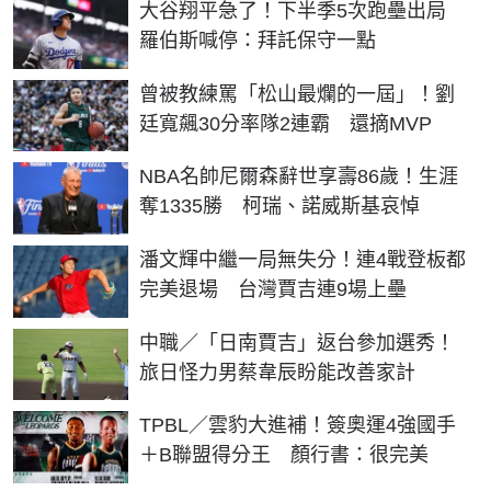
大谷翔平急了！下半季5次跑壘出局
羅伯斯喊停：拜託保守一點
曾被教練罵「松山最爛的一屆」！劉
廷寬飆30分率隊2連霸 還摘MVP
NBA名帥尼爾森辭世享壽86歲！生涯
奪1335勝 柯瑞、諾威斯基哀悼
潘文輝中繼一局無失分！連4戰登板都
完美退場 台灣賈吉連9場上壘
中職／「日南賈吉」返台參加選秀！
旅日怪力男蔡韋辰盼能改善家計
TPBL／雲豹大進補！簽奧運4強國手
＋B聯盟得分王 顏行書：很完美