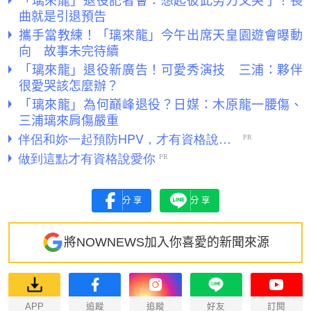
曲就是引退預告
攜手當教練！「璃來龍」今午出席天皇園遊會曝動
向 故事未完待續
「璃來龍」退役新廣告！可愛秀演技 三浦：夥伴
很愛哭該怎麼辦？
「璃來龍」為何巔峰退役？日媒：木原龍一腰傷、
三浦璃來肩傷嚴重
分享
分享
將NOWNEWS加入你喜愛的新聞來源
APP
追蹤
追蹤
好友
訂閱