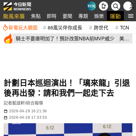
颱風來襲
運動
焦點
即時
要聞
專題
娛樂
全
新電玩大觀園
88風災伴你成長
跨世代
TCN
騎士不要庫明加了！預計改簽NBA前MVP威少 美
媒：湖人也已經攤牌
計劃日本巡迴演出！「璃來龍」引退
後再出發：請和我們一起走下去
記者藍誼軒/綜合報導
2026-04-28 16:21:36
2026-04-28 17:33:53