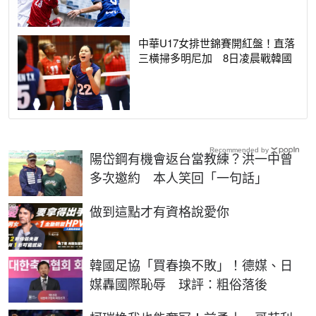
中華U17女排世錦賽開紅盤！直落
三橫掃多明尼加 8日凌晨戰韓國
Recommended by
陽岱鋼有機會返台當教練？洪一中曾
多次邀約 本人笑回「一句話」
PR
做到這點才有資格說愛你
韓國足協「買春換不敗」！德媒、日
媒轟國際恥辱 球評：粗俗落後