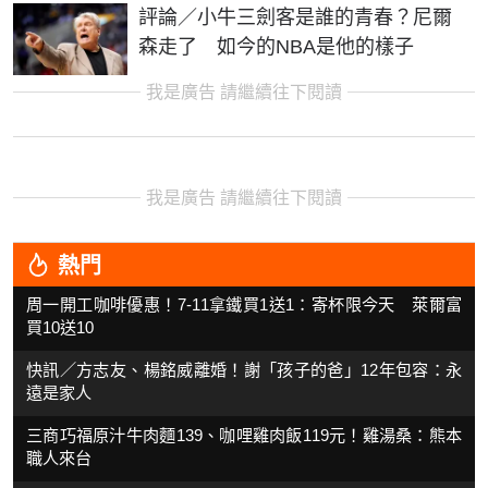
評論／小牛三劍客是誰的青春？尼爾
森走了 如今的NBA是他的樣子
我是廣告 請繼續往下閱讀
我是廣告 請繼續往下閱讀
熱門
周一開工咖啡優惠！7-11拿鐵買1送1：寄杯限今天 萊爾富
買10送10
快訊／方志友、楊銘威離婚！謝「孩子的爸」12年包容：永
遠是家人
三商巧福原汁牛肉麵139、咖哩雞肉飯119元！雞湯桑：熊本
職人來台