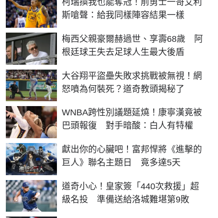
柯瑞換我也能奪冠！前勇士一哥艾利
斯嗆聲：給我同樣陣容結果一樣
梅西父親豪爾赫過世、享壽68歲 阿
根廷球王失去足球人生最大後盾
大谷翔平盜壘失敗求挑戰被無視！網
怒噴為何裝死？道奇教頭揭秘了
WNBA跨性別議題延燒！康寧漢竟被
巴頭報復 對手暗酸：白人有特權
獻出你的心臟吧！富邦悍將《進擊的
巨人》聯名主題日 竟多達5天
道奇小心！皇家簽「440次救援」超
級名投 準備送給洛城難堪第9敗