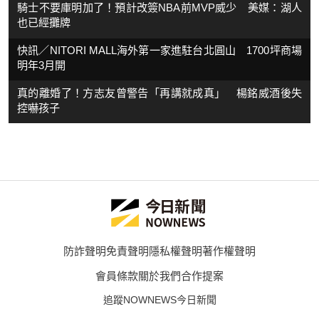
騎士不要庫明加了！預計改簽NBA前MVP威少 美媒：湖人
也已經攤牌
快訊／NITORI MALL海外第一家進駐台北圓山 1700坪商場
明年3月開
真的離婚了！方志友曾警告「再講就成真」 楊銘威酒後失
控嚇孩子
防詐聲明
免責聲明
隱私權聲明
著作權聲明
會員條款
關於我們
合作提案
追蹤NOWNEWS今日新聞