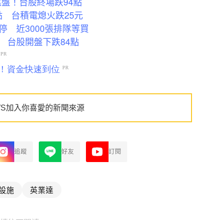
尾盤！台股終場跌94點
點 台積電熄火跌25元
 近3000張排隊等買
 台股開盤下跌84點
WS加入你喜愛的新聞來源
追蹤
好友
訂閱
設施
英業達