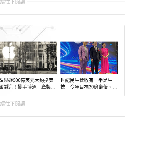
繼續往下閱讀
蘋果砸300億美元大約挺美
世紀民生營收有一半是生
國製造！攜手博通 產製
技 今年目標30億翻倍、併
150億顆AI晶片
購策略一條龍
繼續往下閱讀