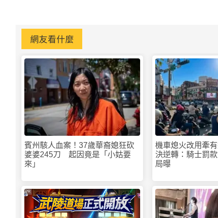
網友看什麼
賓州駭人血案！37歲華裔媳狂砍
機車熄火改用牽有
婆婆245刀 起因竟是「小姑要
決逆轉：騎士罰款
來」
局曝
PR