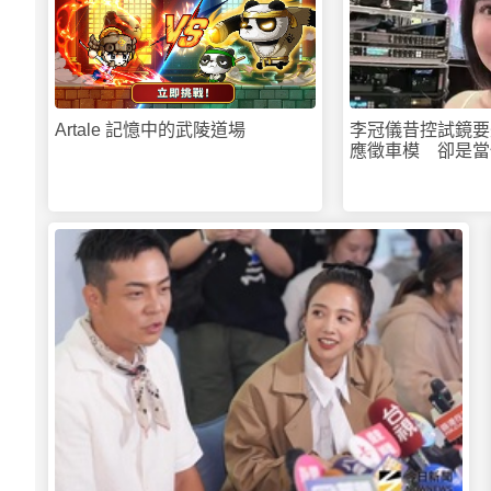
Artale 記憶中的武陵道場
李冠儀昔控試鏡要
應徵車模 卻是當
驗身