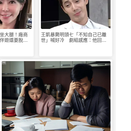
坐大腿！廠商
王凱暴斃明頭七「不知自己已離
伴遊還要脫衣
世」喊好冷 劇組感應：他回來
了
PR