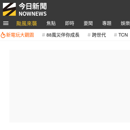
颱風來襲
焦點
即時
要聞
專題
娛樂
新電玩大觀園
88風災伴你成長
跨世代
TCN