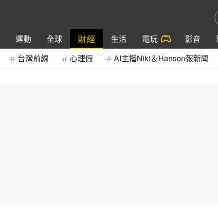
財經
運動
全球
生活
電玩
影音
台灣前線
心理假
AI主播Niki＆Hanson報新聞