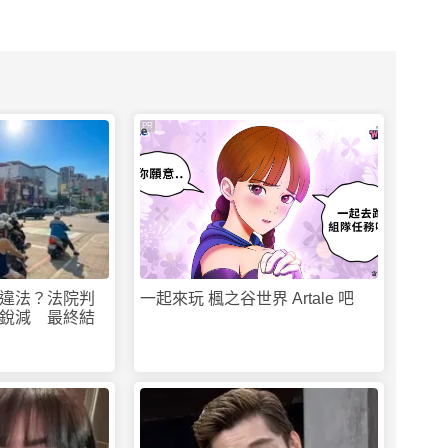
PR
違法？法院判
一起來玩 楓之谷世界 Artale 吧
銳減 最終結