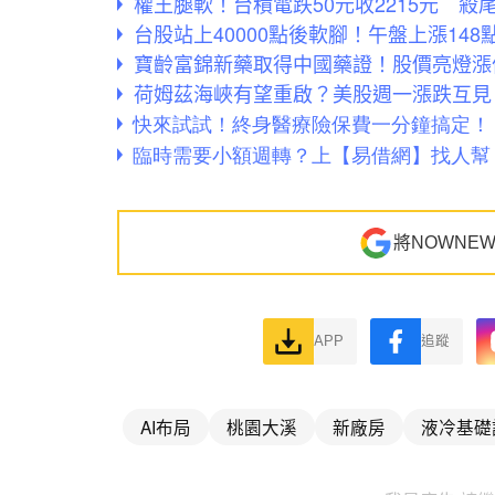
權王腿軟！台積電跌50元收2215元 殺
台股站上40000點後軟腳！午盤上漲148
寶齡富錦新藥取得中國藥證！股價亮燈漲停
荷姆茲海峽有望重啟？美股週一漲跌互見
將NOWNE
APP
追蹤
AI布局
桃園大溪
新廠房
液冷基礎