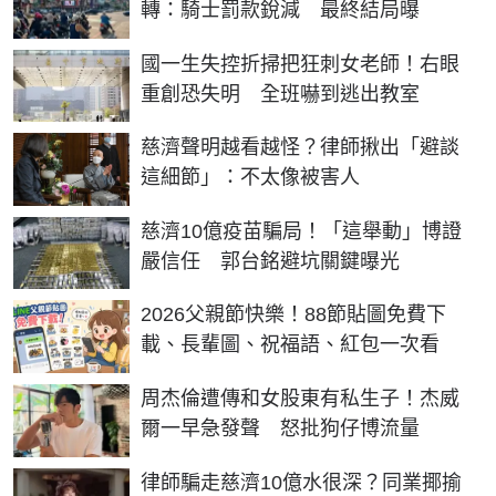
轉：騎士罰款銳減 最終結局曝
國一生失控折掃把狂刺女老師！右眼
重創恐失明 全班嚇到逃出教室
慈濟聲明越看越怪？律師揪出「避談
這細節」：不太像被害人
慈濟10億疫苗騙局！「這舉動」博證
嚴信任 郭台銘避坑關鍵曝光
2026父親節快樂！88節貼圖免費下
載、長輩圖、祝福語、紅包一次看
周杰倫遭傳和女股東有私生子！杰威
爾一早急發聲 怒批狗仔博流量
律師騙走慈濟10億水很深？同業揶揄