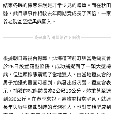
結束冬眠的棕熊來說是非常少見的體重。而在秋田
縣，熊目擊事件相較去年同期竟成長了四倍，一家
養老院甚至遭黑熊闖入。
我是廣告 請繼續往下閱讀
根據朝日電視台報導，北海道苫前町與當地獵友會
於25日設置箱型陷阱，成功捕捉到了一頭大型棕
熊，但這頭棕熊震驚了當地獵人，由當地獵友會的
男子拍攝的畫面可看到，熊發出低吼聲，獵友會表
示，捕獲的棕熊體長為2公尺15公分。體重甚至達
到330公斤。在春季來說，這體重相當罕見，就連
長年與野生棕熊對峙的資深獵人，也對其體型感到