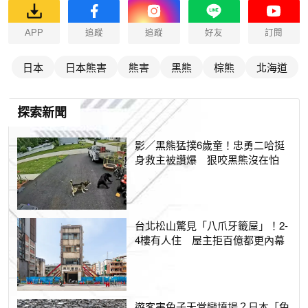
APP
追蹤
追蹤
好友
訂閱
日本
日本熊害
熊害
黑熊
棕熊
北海道
探索新聞
影／黑熊猛撲6歲童！忠勇二哈挺
身救主被讚爆 狠咬黑熊沒在怕
台北松山驚見「八爪牙籤屋」！2-
4樓有人住 屋主拒百億都更內幕
遊客害兔子天堂變墳場？日本「兔