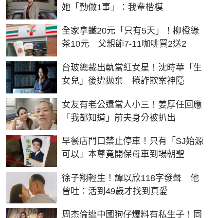
她「勤做1事」：我輩楷模
全家拿鐵20元「只有5天」！柳橙綠
茶10元 父親節7-11咖啡買2送2
台玻總裁出軌當紅女星！沈時華「生
女兒」後遭拋棄 捲詐欺案神隱
女友有老公還當人小三！姜厚任回應
「我都知道」前夫身分被扒出
早餐店門口禁止停車！只有「SJ始源
可以」本尊竟開保母車到場朝聖
徐子翔輕生！譚以欣118字發聲 他
曾吐：活到49歲才找到真愛
周杰倫遭中國狗仔爆料有私生子！同