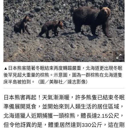
▲日本熊害隨著冬眠結束再度轉趨嚴重，北海道更出現冬眠
後罕見超大重量的棕熊。示意圖，圖為一群棕熊在北海道隻
床半島被拍到。（圖／美聯社／達志影像）
日本熊害再起！天氣漸漸暖，許多熊隻已結束冬眠
準備展開覓食，並開始來到人類生活的居住區域，
北海道獵人近期捕獲一頭棕熊，體長達2.15公尺，
但令他訝異的是，體重居然達到330公斤，這在剛