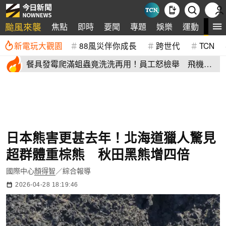
颱風來襲
全
焦點
即時
要聞
專題
娛樂
運動
新電玩大觀園
88風災伴你成長
跨世代
TCN
餐具發霉爬滿蛆蟲竟洗洗再用！員工怒檢舉 飛機餐
空廚爆食安危機
日本熊害更甚去年！北海道獵人驚見
超群體重棕熊 秋田黑熊增四倍
國際中心
顏得智
／綜合報導
2026-04-28 18:19:46