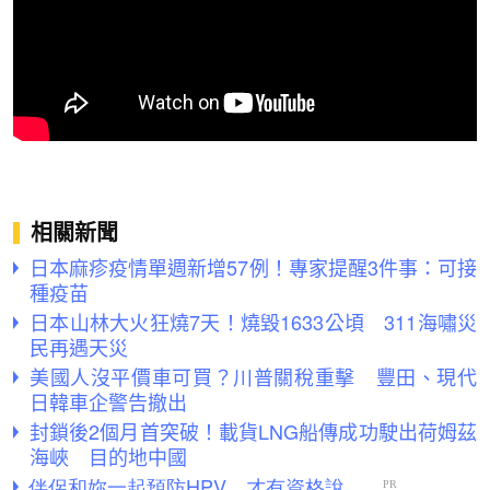
相關新聞
日本麻疹疫情單週新增57例！專家提醒3件事：可接
種疫苗
日本山林大火狂燒7天！燒毀1633公頃 311海嘯災
民再遇天災
美國人沒平價車可買？川普關稅重擊 豐田、現代
日韓車企警告撤出
封鎖後2個月首突破！載貨LNG船傳成功駛出荷姆茲
海峽 目的地中國