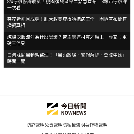
8/9停班停課最新！桃園復興區今早緊急宣布 3縣市停班課
一次看
突猝逝死因成謎！肥大叔暴瘦遭猜抱病工作 團隊宣布開直
播揭真相
純棉衣服流汗為什麼臭爆？苦主哭這材質才魔王 專家：重
磅三倍臭
白海豚颱風動態整理！「風雨趨緩、警報解除、登陸中國」
時間一覽
防詐聲明
免責聲明
隱私權聲明
著作權聲明