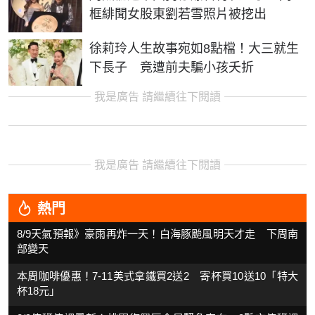
框緋聞女股東劉若雪照片被挖出
徐莉玲人生故事宛如8點檔！大三就生
下長子 竟遭前夫騙小孩夭折
我是廣告 請繼續往下閱讀
我是廣告 請繼續往下閱讀
熱門
8/9天氣預報》豪雨再炸一天！白海豚颱風明天才走 下周南
部變天
本周咖啡優惠！7-11美式拿鐵買2送2 寄杯買10送10「特大
杯18元」