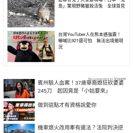
島」驚現野豬獵殺活兔 全球首見
台灣YouTuber人在熊本遇強震！
嚇喊比921還可怕 無法出境揭現
況
Recommended by
賓州駭人血案！37歲華裔媳狂砍婆婆
245刀 起因竟是「小姑要來」
PR
做到這點才有資格說愛你
機車熄火改用牽有違法？法院判決逆