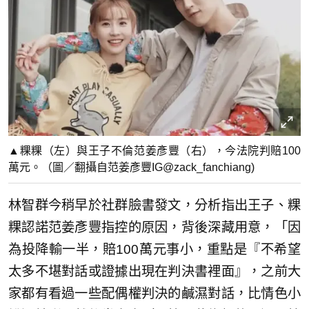
▲粿粿（左）與王子不倫范姜彥豐（右），今法院判賠100
萬元。（圖／翻攝自范姜彥豐IG@zack_fanchiang)
林智群今稍早於社群臉書發文，分析指出王子、粿
粿認諾范姜彥豐指控的原因，背後深藏用意，「因
為投降輸一半，賠100萬元事小，重點是『不希望
太多不堪對話或證據出現在判決書裡面』，之前大
家都有看過一些配偶權判決的鹹濕對話，比情色小