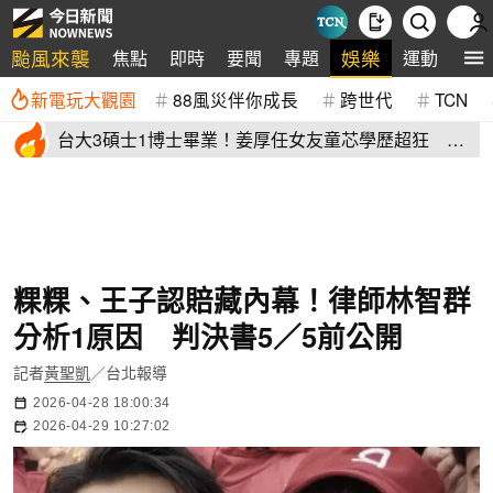
颱風來襲
娛樂
焦點
即時
要聞
專題
運動
全
新電玩大觀園
88風災伴你成長
跨世代
TCN
台大3碩士1博士畢業！姜厚任女友童芯學歷超狂 他
讚爆：比我厲害
粿粿、王子認賠藏內幕！律師林智群
分析1原因 判決書5／5前公開
記者
黃聖凱
／台北報導
2026-04-28 18:00:34
2026-04-29 10:27:02