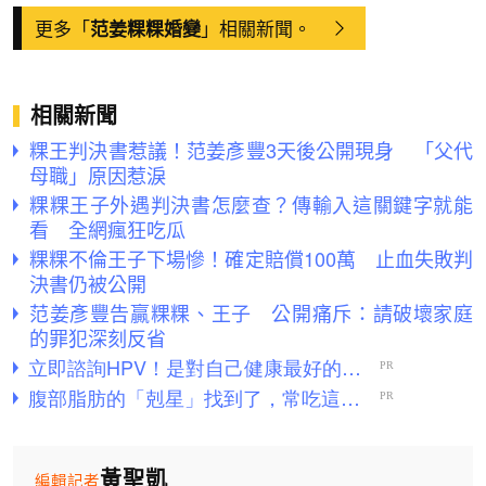
更多「
」相關新聞。
范姜粿粿婚變
相關新聞
粿王判決書惹議！范姜彥豐3天後公開現身 「父代
母職」原因惹淚
粿粿王子外遇判決書怎麼查？傳輸入這關鍵字就能
看 全網瘋狂吃瓜
粿粿不倫王子下場慘！確定賠償100萬 止血失敗判
決書仍被公開
范姜彥豐告贏粿粿、王子 公開痛斥：請破壞家庭
的罪犯深刻反省
黃聖凱
編輯記者