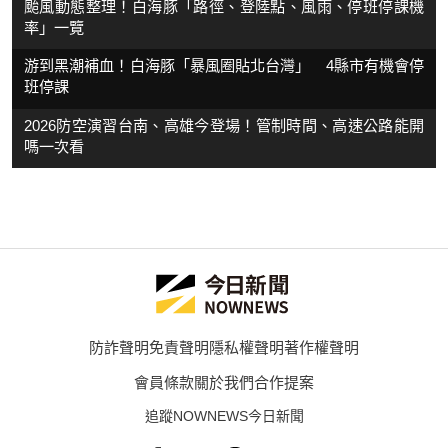
颱風動態整理！白海豚「路徑、登陸點、風雨、停班停課機
率」一覽
游到黑潮補血！白海豚「暴風圈貼北台灣」 4縣市有機會停
班停課
2026防空演習台南、高雄今登場！管制時間、高速公路能開
嗎一次看
防詐聲明
免責聲明
隱私權聲明
著作權聲明
會員條款
關於我們
合作提案
追蹤NOWNEWS今日新聞