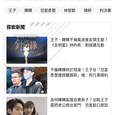
王子
粿粿
范姜彥豐
林智群
律師
判決書
探索新聞
王子、粿粿不倫風波後友情生變？
《全明星》林昀希：剩按讚互動
不倫粿粿終於現身！王子在「范姜
彥豐遭趕離婚房」喊：祝凡事順利
為何粿粿能擅自賣房子？出軌王子
還把老公趕出家門 范姜鬆口原因