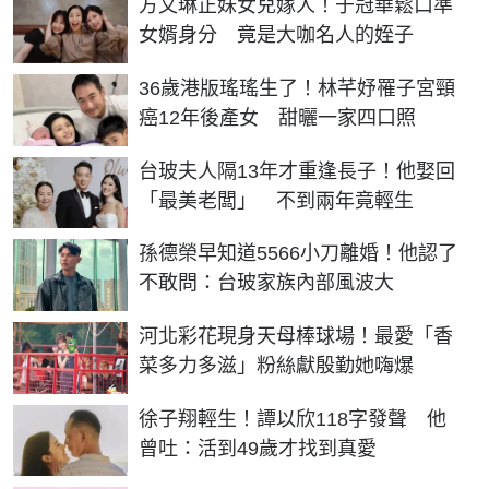
方文琳正妹女兒嫁人！于冠華鬆口準
女婿身分 竟是大咖名人的姪子
36歲港版瑤瑤生了！林芊妤罹子宮頸
癌12年後產女 甜曬一家四口照
台玻夫人隔13年才重逢長子！他娶回
「最美老闆」 不到兩年竟輕生
孫德榮早知道5566小刀離婚！他認了
不敢問：台玻家族內部風波大
河北彩花現身天母棒球場！最愛「香
菜多力多滋」粉絲獻殷勤她嗨爆
徐子翔輕生！譚以欣118字發聲 他
曾吐：活到49歲才找到真愛