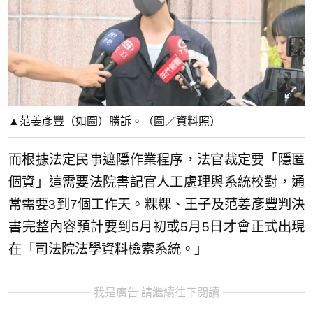
▲范姜彥豐（如圖）勝訴。（圖／資料照）
而根據法定民事遮隱作業程序，法官裁定要「隱匿
個資」這需要法院書記官人工處理與系統校對，通
常需要3到7個工作天。粿粿、王子及范姜彥豐判決
書完整內容預計要到5月初或5月5日才會正式出現
在「司法院法學資料檢索系統。」
我是廣告 請繼續往下閱讀