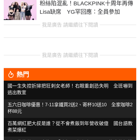
粉絲陷混亂！BLACKPINK十周年再傳
Lisa缺席 YG罕回應：全員參加
我是廣告 請繼續往下閱讀
我是廣告 請繼續往下閱讀
熱門
國一生失控折掃把狂刺女老師！右眼重創恐失明 全班嚇到
逃出教室
五六日咖啡優惠！7-11拿鐵買2送2、寄杯10送10 全家咖啡2
杯88元
百萬網紅肥大叔是誰？從不會煮飯到年營收破億 國台語教
煮菜爆紅