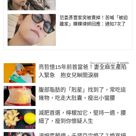
范姜彥豐家突被賣掉！苦喊「被迫
離家」粿粿律師回應：通知7次了
Recommended by
亮哲憶15年前首當爸！妻全麻生產陷
入緊急 抱女兒瞬間淚崩
PR
腹部脂肪的「剋星」找到了，常吃這
幾物，吃走大肚囊，瘦出小蠻腰
PR
減肥首選，檸檬加它，堅持一週，腰
細了，瘦到你懷疑人生
湯姆霍蘭德、千黛亞完婚了？婚宴細