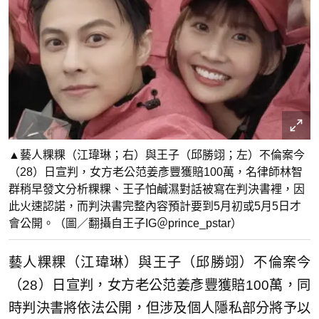
▲藝人粿粿（江瑋琳；右）與王子（邱勝翊；左）不倫案今
（28）日宣判，女方老公范姜彥豐獲賠100萬，名律師林智
群稍早發文分析粿粿、王子怕鹹濕對話被寫在判決書裡，因
此火速認諾，而判決書完整內容預計要到5月初或5月5日才
會公開。（圖／翻攝自王子IG＠prince_pstar）
藝人粿粿（江瑋琳）與王子（邱勝翊）不倫案今
（28）日宣判，女方老公范姜彥豐獲賠100萬，同
時判決書將依法公開，但涉及個人隱私部分將予以