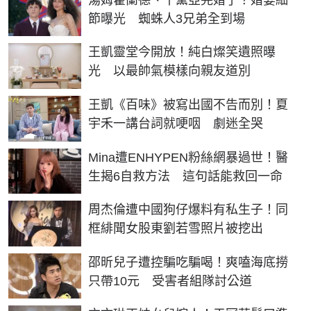
節曝光 蜘蛛人3兄弟全到場
王凱靈堂今開放！純白燦笑遺照曝
光 以最帥氣模樣向親友道別
王凱《百味》被寫出國不告而別！夏
宇禾一講台詞就哽咽 劇迷全哭
Mina遭ENHYPEN粉絲網暴過世！醫
生揭6自救方法 這句話能救回一命
周杰倫遭中國狗仔爆料有私生子！同
框緋聞女股東劉若雪照片被挖出
邵昕兒子遭控騙吃騙喝！爽嗑海底撈
只帶10元 受害者組隊討公道