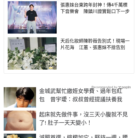
張惠妹台東跨年封神！傳4千萬標
下音樂會 陳鎮川證實鬆口下一步
天后化妝師陳聆薇告別式！現場一
片花海 江蕙、張惠妹不捨告別
Recommended by
金城武幫忙繳姪女學費、過年包紅
包 曾宇璦：叔叔曾經提議扶養我
PR
起床就先做件事，沒三天小腹就不見
了! 肚子一天天變小！
PR
減肥首選，檸檬加它，堅持一週，腰