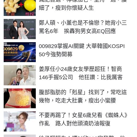
細了，瘦到你懷疑人生
鄭人碩、小薰也是不倫戀？她背小三
罵名6年 挨轟狗男女高EQ回應
PR
009829掌握AI關鍵 大華韓國KOSPI
50今強勢開募
姜厚任小24歲女友學歷超狂！智商
146手握5公司 他狂讚：比我厲害
PR
腹部脂肪的「剋星」找到了，常吃這
幾物，吃走大肚囊，瘦出小蠻腰
不要再踢了！女星6歲兒看《蜘蛛人》
作亂 路人對他頭澆奶油報復