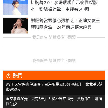
抖胸舞2.0！李珠珢親自示範性感版
本 粉絲被迷暈：重複看5小時
謝霆鋒當眾偏心張柏芝！正牌女友王
菲眼眶含淚 24年前這幕太經典
我是廣告 請繼續往下閱讀
我是廣告 請繼續往下閱讀
熱門
8/7明天會停班停課嗎？白海豚暴風侵襲率飆升 北北基6縣
市破50%
全家拿鐵20元「只有5天」！柳橙綠茶10元 父親節7-11咖啡
買2送2