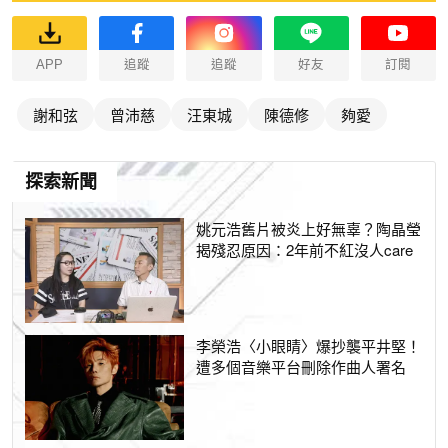
APP
追蹤
追蹤
好友
訂閱
謝和弦
曾沛慈
汪東城
陳德修
夠愛
探索新聞
姚元浩舊片被炎上好無辜？陶晶瑩
揭殘忍原因：2年前不紅沒人care
李榮浩〈小眼睛〉爆抄襲平井堅！
遭多個音樂平台刪除作曲人署名