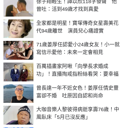
徐子翔輕生！譚以欣118字發聲 他
曾吐：活到49歲才找到真愛
全家都是明星！寶塚傳奇女星壽美花
代94歲離世 演員兒心痛證實
71歲姜厚任認愛小24歲女友！小一就
寫信示愛他：未來一定會相見
百萬插畫家阿啾「向學長求婚成
功」！直播掏戒指粉絲看哭：要幸福
曾長達一年不近女色！姜厚任情史豐
富卻不婚 吐原因自認和尚命
大咖音樂人黎彼得病逝享壽76歲！中
風臥床「5月已沒反應」