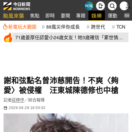
颱風來襲
娛樂
焦點
即時
要聞
專題
運動
全
新電玩大觀園
88風災伴你成長
跨世代
TCN
71歲姜厚任認愛小24歲女友！她3歲確信「累世情
緣」小一寫信示愛
謝和弦點名曾沛慈開告！不爽〈夠
愛〉被侵權 汪東城陳德修也中槍
記者
莊婷伃
／綜合報導
2026-04-28 18:50:02