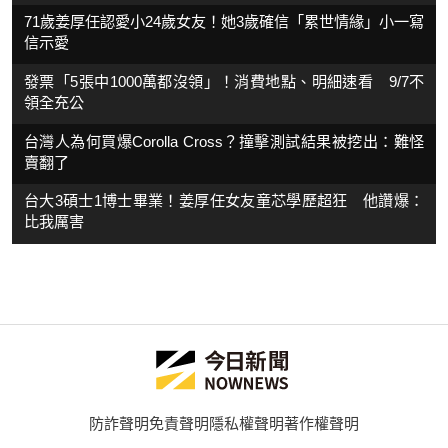
71歲姜厚任認愛小24歲女友！她3歲確信「累世情緣」小一寫
信示愛
發票「5張中1000萬都沒領」！消費地點、明細速看 9/7不
領全充公
台灣人為何買爆Corolla Cross？撞擊測試結果被挖出：難怪
賣翻了
台大3碩士1博士畢業！姜厚任女友童芯學歷超狂 他讚爆：
比我厲害
防詐聲明
免責聲明
隱私權聲明
著作權聲明