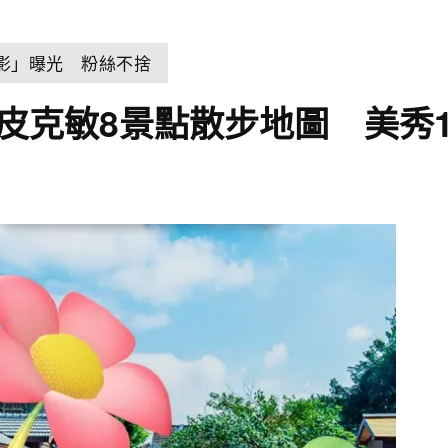
身影」曝光 粉絲不捨
場！皮克敏8景點散步地圖 美秀