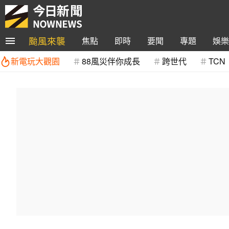
颱風來襲
焦點
即時
要聞
專題
娛樂
新電玩大觀園
88風災伴你成長
跨世代
TCN