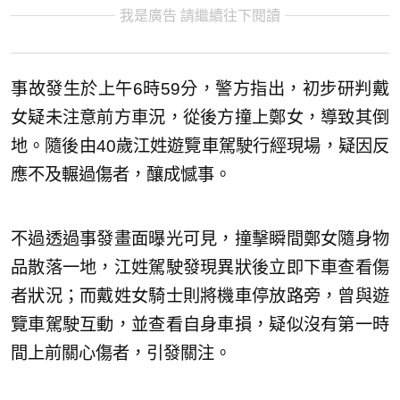
我是廣告 請繼續往下閱讀
事故發生於上午6時59分，警方指出，初步研判戴
女疑未注意前方車況，從後方撞上鄭女，導致其倒
地。隨後由40歲江姓遊覽車駕駛行經現場，疑因反
應不及輾過傷者，釀成憾事。
不過透過事發畫面曝光可見，撞擊瞬間鄭女隨身物
品散落一地，江姓駕駛發現異狀後立即下車查看傷
者狀況；而戴姓女騎士則將機車停放路旁，曾與遊
覽車駕駛互動，並查看自身車損，疑似沒有第一時
間上前關心傷者，引發關注。