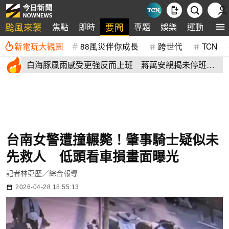
颱風來襲
要聞
焦點
即時
專題
娛樂
運動
全
新電玩大觀園
88風災伴你成長
跨世代
TCN
白海豚風雨感受更強反而上班 蔣萬安親揭未停班課
有這原因
台南女警遭撞輾斃！肇事騎士疑似未
先救人 低頭看車損畫面曝光
記者林亞歷／綜合報導
2026-04-28 18:55:13