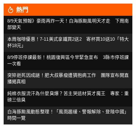
熱門
8/9天氣預報》豪雨再炸一天！白海豚颱風明天才走 下周南
部變天
本周咖啡優惠！7-11美式拿鐵買2送2 寄杯買10送10「特大
杯18元」
8/9停班停課最新！桃園復興區今早緊急宣布 3縣市停班課
一次看
突猝逝死因成謎！肥大叔暴瘦遭猜抱病工作 團隊宣布開直
播揭真相
純棉衣服流汗為什麼臭爆？苦主哭這材質才魔王 專家：重
磅三倍臭
白海豚颱風動態整理！「風雨趨緩、警報解除、登陸中國」
時間一覽