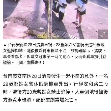
▲ 台南安南區28日清晨車禍，28歲鄭姓女警騎車遭20歲戴
女追撞倒地，隨後被遊覽車輾過不治。監視器顯示，駕駛下
車查看傷者，但戴女疑未第一時間關心，反而查看車損引發
議論。（圖／翻攝畫面）
台南市安南區28日清晨發生一起不幸的意外，一名
28歲鄭姓女警休假騎機車外出，行經安和路二段
時，遭後方20歲戴姓女騎士追撞，人車倒地後被後
方遊覽車輾過，頭部重創當場死亡。