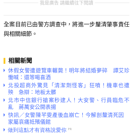
我是廣告 請繼續往下閱讀
全案目前已由警方調查中，將進一步釐清肇事責任
與相關細節。
相關新聞
休假女警遭遊覽車輾斃！明年將結婚夢碎 譚艾珍
慟喊：還等喝喜酒
北投超商外驚見「清潔劑怪客」狂噴！機車也遭
殃 急辯：地板太髒
北市中信銀行搶案秒逮人！大安警、行員臨危不
亂 蔣萬安公開表揚
快訊／女警陳芊雯產後血崩亡！今解剖釐清死因
家屬哀痛抵殯儀館