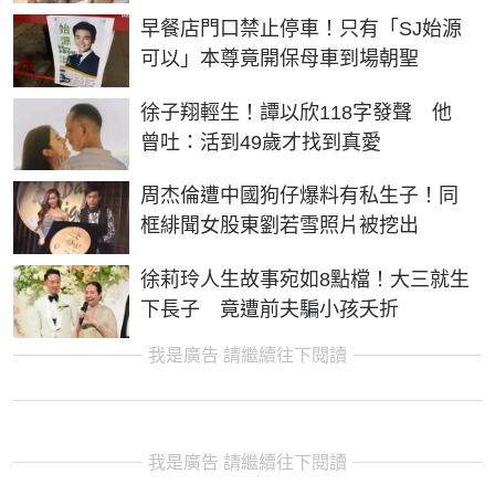
早餐店門口禁止停車！只有「SJ始源
可以」本尊竟開保母車到場朝聖
徐子翔輕生！譚以欣118字發聲 他
曾吐：活到49歲才找到真愛
周杰倫遭中國狗仔爆料有私生子！同
框緋聞女股東劉若雪照片被挖出
徐莉玲人生故事宛如8點檔！大三就生
下長子 竟遭前夫騙小孩夭折
我是廣告 請繼續往下閱讀
我是廣告 請繼續往下閱讀