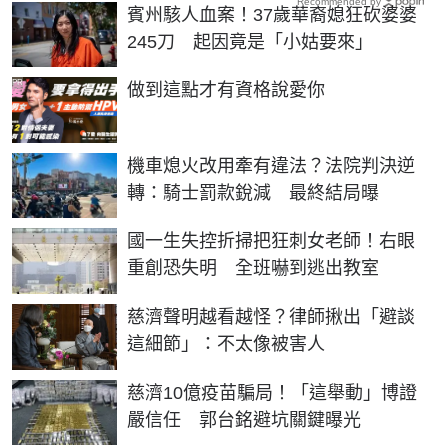
Recommended by
賓州駭人血案！37歲華裔媳狂砍婆婆
245刀 起因竟是「小姑要來」
PR
做到這點才有資格說愛你
機車熄火改用牽有違法？法院判決逆
轉：騎士罰款銳減 最終結局曝
國一生失控折掃把狂刺女老師！右眼
重創恐失明 全班嚇到逃出教室
慈濟聲明越看越怪？律師揪出「避談
這細節」：不太像被害人
慈濟10億疫苗騙局！「這舉動」博證
嚴信任 郭台銘避坑關鍵曝光