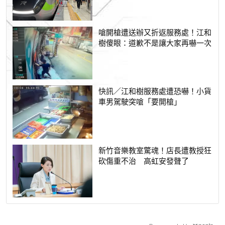
嗆開槍遭送辦又折返服務處！江和
樹傻眼：道歉不是讓大家再嚇一次
快訊／江和樹服務處遭恐嚇！小貨
車男駕駛突嗆「要開槍」
新竹音樂教室驚魂！店長遭教授狂
砍傷重不治 高虹安發聲了