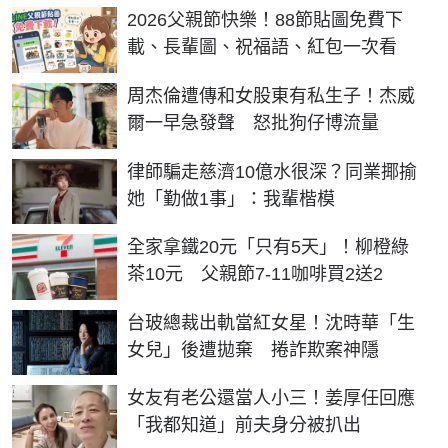
2026父親節快樂！88節貼圖免費下
載、長輩圖、祝福語、紅包一次看
周杰倫遭傳和女股東有私生子！杰威
爾一早急發聲 怒批狗仔博流量
律師騙走慈濟10億水很深？同業揶揄
她「勤做1事」：我輩楷模
全家拿鐵20元「只有5天」！柳橙綠
茶10元 父親節7-11咖啡買2送2
台玻總裁出軌當紅女星！沈時華「生
女兒」後遭拋棄 捲詐欺案神隱
女友有老公還當人小三！姜厚任回應
「我都知道」前夫身分被扒出