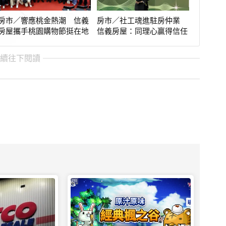
房市／響應桃金熱潮 信義
房市／社工魂進駐房仲業
房屋攜手桃園購物節挺在地
信義房屋：同理心贏得信任
繼續往下閱讀
PR