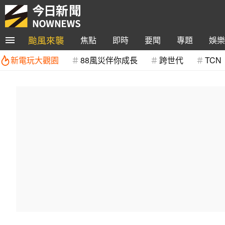
颱風來襲
焦點
即時
要聞
專題
娛樂
新電玩大觀園
88風災伴你成長
跨世代
TCN