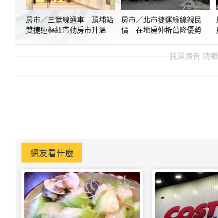
房市／三鶯線通車 頂埔站
房市／北市捷運綠線親民
雙捷運樞紐帶動房市升溫
價 在地房仲析萬隆優勢
我是廣告 請
網友看什麼