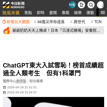
颱風來襲
全
焦點
即時
要聞
專題
娛樂
運動
新電玩大觀園
88風災伴你成長
跨世代
TCN
爺爺奶奶天天上賭桌！日本「沉浸式賭場」安養院
93％長者更快樂
ChatGPT東大入試雪恥！榜首成績超
過全人類考生 但有1科罩門
國際中心
顏得智
／綜合報導
2026-04-28 21:02:51
2026-04-28 21:04:57