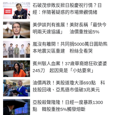
石破茂慘敗反掀日股慶祝行情？日
經：伴隨著疑惑的市場樂觀情緒
美伊談判有進展！美財長稱「最快今
明兩天達協議」 油價重挫逾5%
嵐沒有離開！共同捐5000萬日圓助熊
本地震災區重建 粉絲全看哭
賓州駭人血案！37歲華裔媳狂砍婆婆
245刀 起因竟是「小姑要來」
油價再跌！美股道瓊大漲693點 科
技股回魂、亞馬遜市值破3兆美元
亞股殺聲隆隆！日經一度暴跌1300
點 韓股重挫5%觸發熔斷