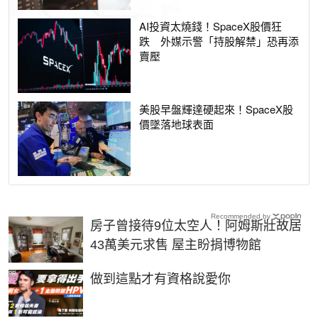
AI投資太燒錢！SpaceX股價狂
跌 外媒示警「持股解禁」恐再添
賣壓
美股早盤輝達硬起來！SpaceX股
價墜落地球表面
Recommended by
房子曾接待9位太空人！阿姆斯壯故居
43萬美元求售 屋主盼捐博物館
PR
做到這點才有資格說愛你