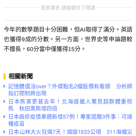
我是廣告 請繼續往下閱讀
今年的數學題目十分困難，但AI取得了滿分。英語
也獲得9成的分數。另一方面，世界史等申論題較
不擅長，60分當中僅獲得15分。
相關新聞
記憶體還沒over？外媒點名2檔股價有看頭 分析師
指訂閱制將出現
日本熊害更甚去年！北海道獵人驚見超群體重棕
熊 秋田黑熊增四倍
日本麻疹疫情單週新增57例！專家提醒3件事：可接
種疫苗
日本山林大火狂燒7天！燒毀1633公頃 311海嘯災