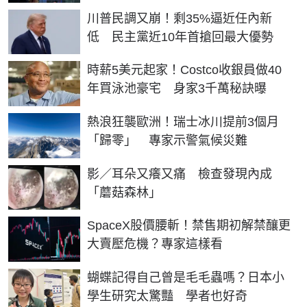
川普民調又崩！剩35%逼近任內新
低 民主黨近10年首搶回最大優勢
時薪5美元起家！Costco收銀員做40
年買泳池豪宅 身家3千萬秘訣曝
熱浪狂襲歐洲！瑞士冰川提前3個月
「歸零」 專家示警氣候災難
影／耳朵又癢又痛 檢查發現內成
「蘑菇森林」
SpaceX股價腰斬！禁售期初解禁釀更
大賣壓危機？專家這樣看
蝴蝶記得自己曾是毛毛蟲嗎？日本小
學生研究太驚豔 學者也好奇