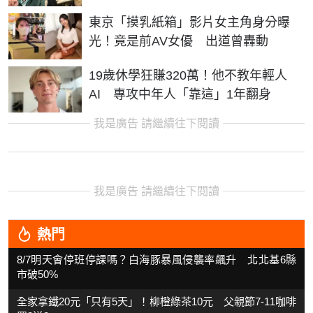
東京「摸乳紙箱」影片女主角身分曝
光！竟是前AV女優 出道曾轟動
19歲休學狂賺320萬！他不教年輕人
AI 專攻中年人「靠這」1年翻身
我是廣告 請繼續往下閱讀
我是廣告 請繼續往下閱讀
熱門
8/7明天會停班停課嗎？白海豚暴風侵襲率飆升 北北基6縣
市破50%
全家拿鐵20元「只有5天」！柳橙綠茶10元 父親節7-11咖啡