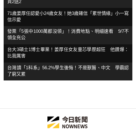
買2送2
71歲姜厚任認愛小24歲女友！她3歲確信「累世情緣」小一寫
信示愛
發票「5張中1000萬都沒領」！消費地點、明細速看 9/7不
領全充公
台大3碩士1博士畢業！姜厚任女友童芯學歷超狂 他讚爆：
比我厲害
台灣讀「1科系」56.2%學生後悔！不是獸醫、中文 學霸認
了窮又累