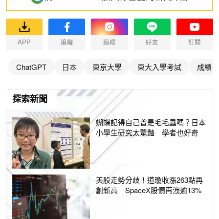
APP
追蹤
追蹤
好友
訂閱
ChatGPT
日本
東京大學
東大入學考試
成績
探索新聞
蝴蝶記得自己曾是毛毛蟲嗎？日本
小學生研究太驚豔 學者也好奇
美股走勢分歧！道瓊收漲263點再
創新高 SpaceX股價再洩逾13%