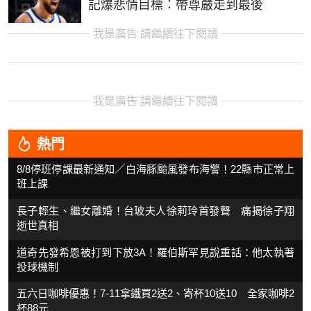
記爆悲情目標：帶尊嚴走到最後
我是廣告 請繼續往下閱讀
我是廣告 請繼續往下閱讀
熱門
8/8停班停課最新通知／白海豚颱風發布海警！22縣市正常上
班上課
長子輕生、繼女離婚！台玻夫人徐莉玲首發聲 痛揭徐子翔
逝世真相
道奇先發希恩被打到下放3A！羅伯斯罕見說重話：他太執著
投球機制
五六日咖啡優惠！7-11拿鐵買2送2、寄杯10送10 全家咖啡2
杯88元