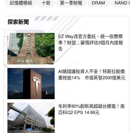
記憶體模組
十銓
第一季財報
DRAM
NAND Fl
探索新聞
EZ Way改官方委託、統一收費標
準？財部：審慎評估3個月內提報
告
AI燒錢讓投資人不安！特斯拉股價
重挫逾14% 市值蒸發2000億美元
毛利率80%創新高超越台積電！南
亞科Q2 EPS 14.66元