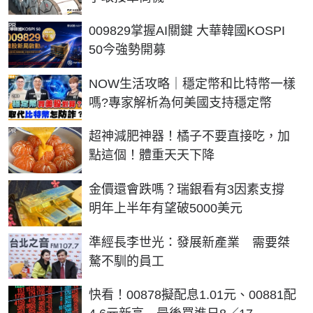
PR
009829掌握AI關鍵 大華韓國KOSPI
50今強勢開募
NOW生活攻略｜穩定幣和比特幣一樣
嗎?專家解析為何美國支持穩定幣
PR
超神減肥神器！橘子不要直接吃，加
點這個！體重天天下降
金價還會跌嗎？瑞銀看有3因素支撐
明年上半年有望破5000美元
準經長李世光：發展新產業 需要桀
驁不馴的員工
快看！00878擬配息1.01元、00881配