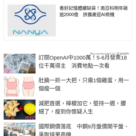
看好記憶體續缺貨！南亞科明年砸
逾2000億 拚擴產迎AI商機
Recommended by
訂閱OpenAI中1000萬！5-6月發票18
位千萬得主 消費地點一次看
PR
肚腩一抓一大把，只需1個雞蛋，用一
個瘦一個
PR
減肥首選，檸檬加它，堅持一週，腰
細了，瘦到你懷疑人生
國際鋼價落底 中鋼9月盤價開平盤、
爭取接單商機