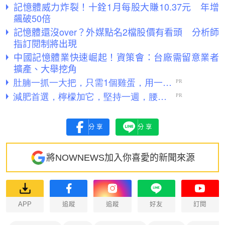
記憶體威力炸裂！十銓1月每股大賺10.37元 年增
飆破50倍
記憶體還沒over？外媒點名2檔股價有看頭 分析師
指訂閱制將出現
中國記憶體業快速崛起！資策會：台廠需留意業者
擴產、大舉挖角
分享
分享
將NOWNEWS加入你喜愛的新聞來源
APP
追蹤
追蹤
好友
訂閱