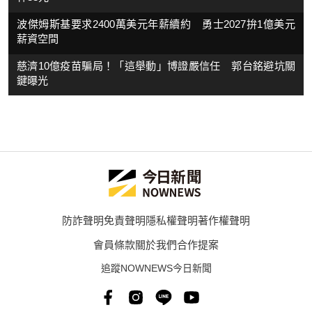
波傑姆斯基要求2400萬美元年薪續約 勇士2027拚1億美元
薪資空間
慈濟10億疫苗騙局！「這舉動」博證嚴信任 郭台銘避坑關
鍵曝光
防詐聲明
免責聲明
隱私權聲明
著作權聲明
會員條款
關於我們
合作提案
追蹤NOWNEWS今日新聞