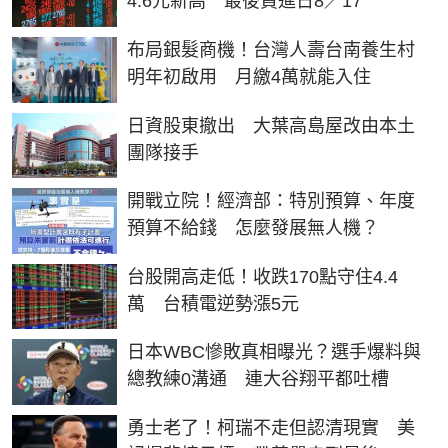
4.6元新高 最後買進日8／17
布局銀髮商機！台灣人壽台南養生村
明年初啟用 月繳4萬就能入住
日資股東撤出 大葉高島屋改由本土
團隊接手
開戰立院！經濟部：特別預算、年度
預算不給錢 怎麼發展無人機？
台股開高走低！收跌170點守住4.4
萬 台積電逆勢漲5元
日本WBC慘敗真相曝光？選手爆料與
總教練0溝通 連大谷翔平都吐槽
勇士老了！柯瑞不走但認清現實 美