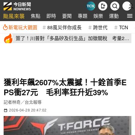
颱風來襲
焦點
即時
要聞
專題
娛樂
運動
全球
新電玩大觀園
88風災伴你成長
跨世代
TCN
簽了！川普對「多晶矽及衍生品」加徵關稅 考量2原
因年底才生效
獲利年飆2607%太震撼！十銓首季E
PS衝27元 毛利率狂升近39%
記者林奇／台北報導
2026-04-28 20:47:02