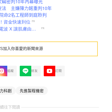
竊密判10年內幕曝光
安法 主嫌陳力銘重判10年
院命2名工程師到庭聆判
WS加入你喜愛的新聞來源
追蹤
好友
訂閱
力科創
先進製程機密
繼續往下閱讀