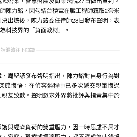
鬼洩密案，智慧財產及商業法院27日做出宣判。
師陳力銘，因勾結台積電在職工程師竊取2奈米
判決出爐後，陳力銘委任律師28日發布聲明，表
為科技界的「負面教材」。
 請繼續往下閱讀
瑋、周聖諺發布聲明指出，陳力銘對自身行為對
深感悔悟，在偵審過程中已多次遞交親筆悔過
人親友致歉。聲明懇求外界將批評與指責集中於
照護與經濟負荷的雙重壓力，因一時思慮不周才