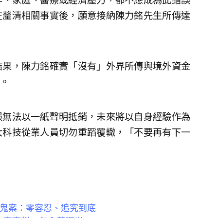
作、家庭、醫療或經濟壓力，都不應成為此錯誤
在釐清相關事實後，願意接納陳力銘先生所傳達
結果，陳力銘確實「沒有」外界所傳與境外資金
。
誤無法以一紙聲明抵銷，未來將以自身經驗作為
大科技從業人員切勿重蹈覆轍，「不要再有下一
內鬼案：零容忍、追究到底