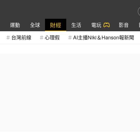
財經
運動
全球
生活
電玩
影音
台灣前線
心理假
AI主播Niki＆Hanson報新聞