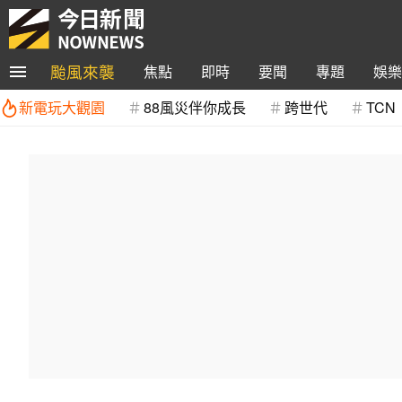
颱風來襲
焦點
即時
要聞
專題
娛樂
新電玩大觀園
88風災伴你成長
跨世代
TCN