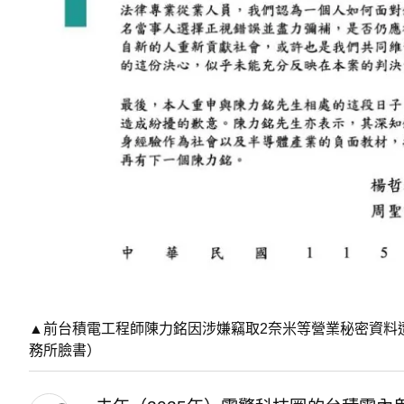
▲前台積電工程師陳力銘因涉嫌竊取2奈米等營業秘密資料
務所臉書）