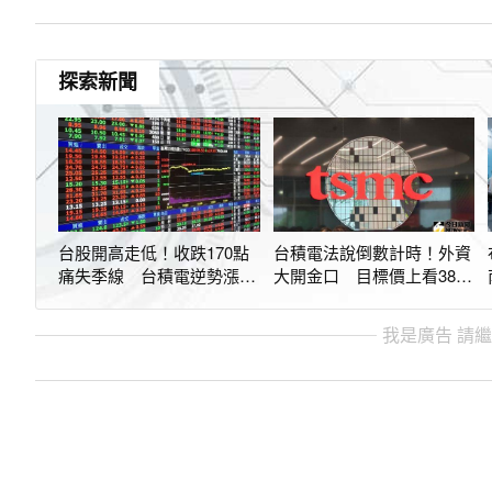
探索新聞
台股開高走低！收跌170點
台積電法說倒數計時！外資
痛失季線 台積電逆勢漲5
大開金口 目標價上看3800
元
元
我是廣告 請