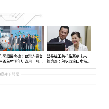
布局銀髮商機！台灣人壽台
藍委控王美花推薦創未來
南養生村明年初啟用 月繳
經濟部：勿以政治口水傷害
4萬就能入住
台灣
繼續往下閱讀