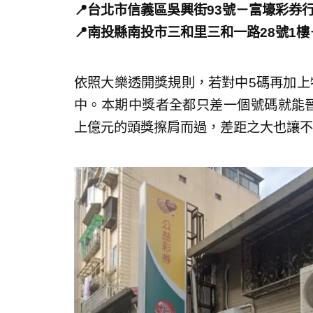
📍台北市信義區吳興街93號－富壕彩券
📍南投縣南投市三和里三和一路28號1
依照大樂透開獎規則，若對中5碼再加上
中。本期中獎者全都只差一個號碼就能晉
上億元的頭獎擦肩而過，差距之大也讓不