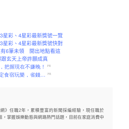
、3星彩、4星彩最新獎號一覽
、3星彩、4星彩最新獎號快對
還有6筆未領 開出地點看這
曝跟玄天上帝許願成真
聞網》任職2年，累積豐富的新聞採編經驗，現任職於
搜組，掌握娛樂動態與網路熱門話題，目前在家庭消費中