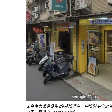
▲今晚大樂透誕生2名貳獎得主，中獎彩券位於