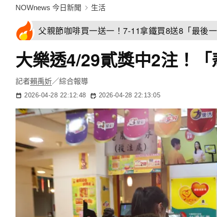
NOWnews 今日新聞
生活
父親節咖啡買一送一！7-11拿鐵買8送8「最後一
大樂透4/29貳獎中2注！
記者
賴禹妡
／綜合報導
2026-04-28 22:12:48
2026-04-28 22:13:05