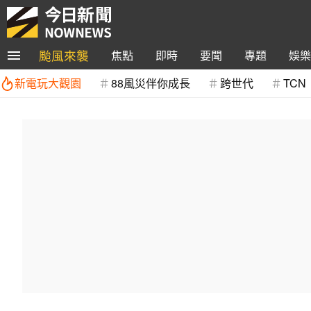
颱風來襲
焦點
即時
要聞
專題
娛樂
新電玩大觀園
88風災伴你成長
跨世代
TCN