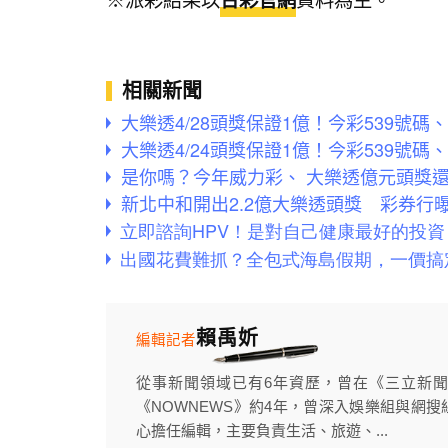
※派彩結果以
台彩官網
資料為主。
相關新聞
大樂透4/28頭獎保證1億！今彩539號碼
大樂透4/24頭獎保證1億！今彩539號碼
是你嗎？今年威力彩、 大樂透億元頭獎
新北中和開出2.2億大樂透頭獎 彩券行
賴禹妡
編輯記者
從事新聞領域已有6年資歷，曾在《三立新
《NOWNEWS》約4年，曾深入娛樂組與網
心擔任編輯，主要負責生活、旅遊、...