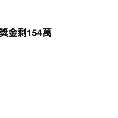
獎金剩154萬