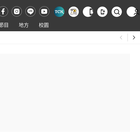
節目
地方
校園