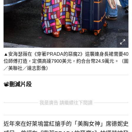
▲安海瑟薇在《穿著PRADA的惡魔2》這襲連身長裙需要40
位師傅打造，定價高達7900美元，約合台幣24.9萬元。（圖
／美聯社／達志影像）
📽️
刪減片段
我是廣告 請繼續往下閱讀
近年來在好萊塢當紅搶手的「美胸女神」席德妮史