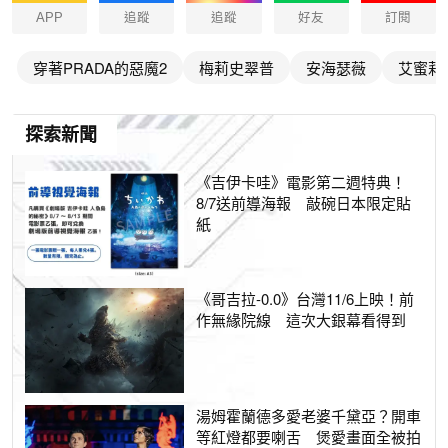
APP
追蹤
追蹤
好友
訂閱
穿著PRADA的惡魔2
梅莉史翠普
安海瑟薇
艾蜜莉
探索新聞
《吉伊卡哇》電影第二週特典！
8/7送前導海報 敲碗日本限定貼
紙
《哥吉拉-0.0》台灣11/6上映！前
作無緣院線 這次大銀幕看得到
湯姆霍蘭德多愛老婆千黛亞？開車
等紅燈都要喇舌 煲愛畫面全被拍