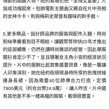
情節的關鍵人物，她的氣場也把「全球女富豪」人
設成功撐起來。包辦電影主題曲又親自在片中亮相
的女神卡卡，則與梅莉史翠普有趣味的對手戲。
5.更多精品、設計師品牌的服裝與配件入鏡，時尚
粉絲準備看到目不暇給。讓觀眾等待快20年才推出
的這部續集，仍然在講時尚雜誌的經營，因此華服
靚衫肯定少不了，並且隨著女主角小安的經濟狀況
提升，片中的服飾比起首集還要昂貴，像是一襲讓
人印象深刻、她在紐約街頭現身時所穿的色塊拼接
連身長裙，因為需要40位師傅合力打造，定價
7900美元（約合台幣24.9萬），讓人咋舌，片中還
有其他差不多一樣高檔的服裝，看頭很豐富。