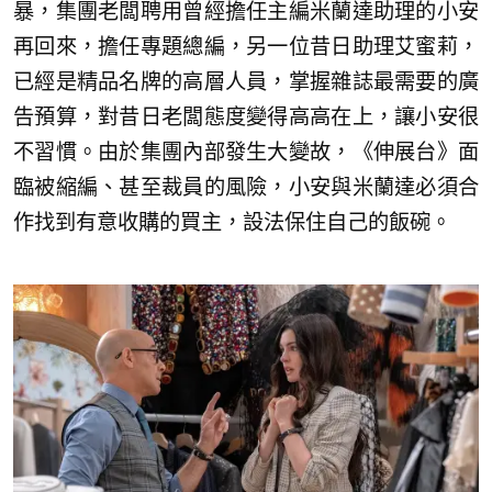
暴，集團老闆聘用曾經擔任主編米蘭達助理的小安
再回來，擔任專題總編，另一位昔日助理艾蜜莉，
已經是精品名牌的高層人員，掌握雜誌最需要的廣
告預算，對昔日老闆態度變得高高在上，讓小安很
不習慣。由於集團內部發生大變故，《伸展台》面
臨被縮編、甚至裁員的風險，小安與米蘭達必須合
作找到有意收購的買主，設法保住自己的飯碗。