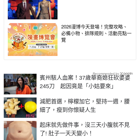
2026漫博今天登場！完整攻略、
必備小物、排隊規則、活動亮點一
覽
Recommended by
賓州駭人血案！37歲華裔媳狂砍婆婆
245刀 起因竟是「小姑要來」
PR
減肥首選，檸檬加它，堅持一週，腰
細了，瘦到你懷疑人生
PR
起床就先做件事，沒三天小腹就不見
了! 肚子一天天變小！