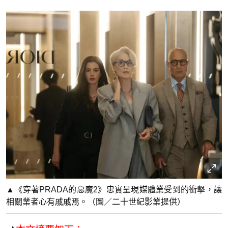
▲《穿著PRADA的惡魔2》忠實呈現媒體業受到的衝擊，讓
相關業者心有戚戚焉。（圖／二十世紀影業提供）