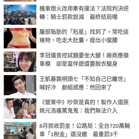
機車熄火改用牽有違法？法院判決逆
轉：騎士罰款銳減 最終結局曝
PR
腹部脂肪的「剋星」找到了，常吃這
幾物，吃走大肚囊，瘦出小蠻腰
李冠儀昔控試鏡要坐大腿！廠商應徵
車模 卻是當伴遊還要脫衣驗身
王凱暴斃明頭七「不知自己已離世」
喊好冷 劇組感應：他回來了
《營業中》吵架是真的！製作人還原
姚元浩痛罵鬼鬼：我們無法介入
8月就收罰金！公路局：全台720萬輛
車「1稅金」還沒繳 最重罰3千