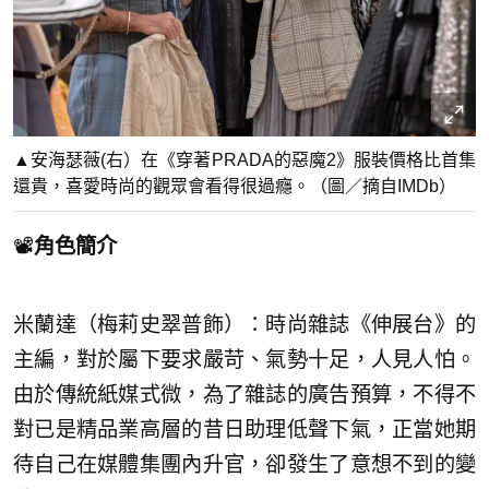
▲安海瑟薇(右）在《穿著PRADA的惡魔2》服裝價格比首集
還貴，喜愛時尚的觀眾會看得很過癮。（圖／摘自IMDb）
📽️
角色簡介
米蘭達（梅莉史翠普飾）：時尚雜誌《伸展台》的
主編，對於屬下要求嚴苛、氣勢十足，人見人怕。
由於傳統紙媒式微，為了雜誌的廣告預算，不得不
對已是精品業高層的昔日助理低聲下氣，正當她期
待自己在媒體集團內升官，卻發生了意想不到的變