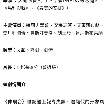
導演：
大衛法蘭柯（《穿著PRADA的惡魔》、
《馬利與我》、《最美的安排》）
主要演員：
梅莉史翠普、安海瑟薇、艾蜜莉布朗、
史丹利圖奇、賈斯汀賽洛、劉玉玲、肯尼斯布萊納
類型：
文藝、喜劇、劇情
片長：
1小時58分（普遍級）
📽️
劇情簡介
《伸展台》雜誌遇上報導失誤、遭撻伐的形象風