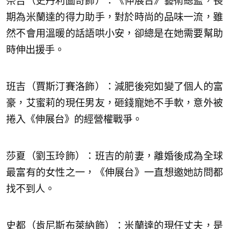
奈吉（史丹利圖奇飾）：《伸展台》藝術總監，長
期為米蘭達的得力助手，對於時尚的品味一流，雖
然不會用溫暖的話語哄小安，卻總是在她需要幫助
時伸出援手。
班吉（賈斯汀賽洛飾）：減肥後宛如變了個人的富
豪，艾蜜莉的現任男友，砸錢寵她不手軟，意外被
捲入《伸展台》的經營權戰爭。
莎夏（劉玉玲飾）：班吉的前妻，離婚後成為全球
最富有的女性之一，《伸展台》一直想邀她訪問都
找不到人。
史都（肯尼斯布萊納飾）：米蘭達的現任丈夫，是