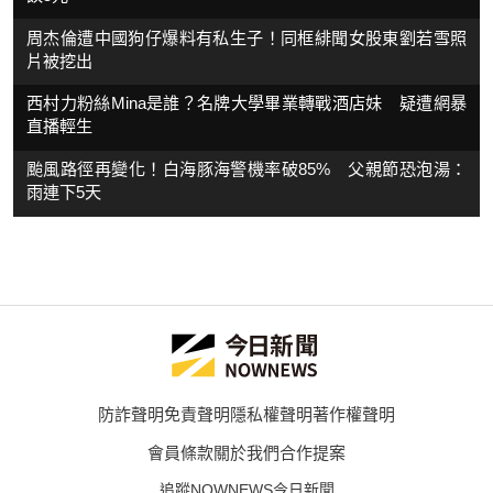
周杰倫遭中國狗仔爆料有私生子！同框緋聞女股東劉若雪照
片被挖出
西村力粉絲Mina是誰？名牌大學畢業轉戰酒店妹 疑遭網暴
直播輕生
颱風路徑再變化！白海豚海警機率破85% 父親節恐泡湯：
雨連下5天
防詐聲明
免責聲明
隱私權聲明
著作權聲明
會員條款
關於我們
合作提案
追蹤NOWNEWS今日新聞