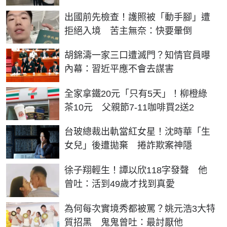
出國前先檢查！護照被「動手腳」遭
拒絕入境 苦主無奈：快要暈倒
胡錦濤一家三口遭滅門？知情官員曝
內幕：習近平應不會去謀害
全家拿鐵20元「只有5天」！柳橙綠
茶10元 父親節7-11咖啡買2送2
台玻總裁出軌當紅女星！沈時華「生
女兒」後遭拋棄 捲詐欺案神隱
徐子翔輕生！譚以欣118字發聲 他
曾吐：活到49歲才找到真愛
為何每次實境秀都被罵？姚元浩3大特
質招黑 鬼鬼曾吐：最討厭他