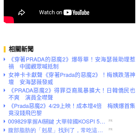
相關新聞
《穿著PRADA的惡魔2》爆辱華！安海瑟薇助理惹
禍 中國觀眾喊抵制
女神卡卡獻聲《穿著Prada的惡魔2》！梅姨跌落神
壇 安海瑟薇發威
《PRADA惡魔2》得罪亞裔風暴擴大！日韓僑民也
不爽 演員全噤聲
《Prada惡魔2》4/29上映！成本增4倍 梅姨爆首集
竟沒錢飛巴黎