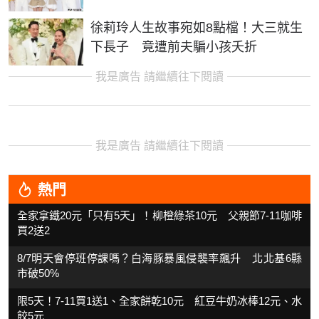
徐莉玲人生故事宛如8點檔！大三就生
下長子 竟遭前夫騙小孩夭折
我是廣告 請繼續往下閱讀
我是廣告 請繼續往下閱讀
熱門
全家拿鐵20元「只有5天」！柳橙綠茶10元 父親節7-11咖啡
買2送2
8/7明天會停班停課嗎？白海豚暴風侵襲率飆升 北北基6縣
市破50%
限5天！7-11買1送1、全家餅乾10元 紅豆牛奶冰棒12元、水
餃5元