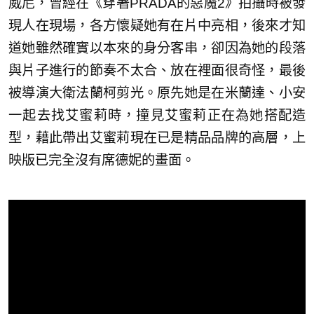
威尼，曾經在《穿著PRADA的惡魔2》拍攝時被發
現人在現場，各方懷疑她有在片中亮相，後來才知
道她雖然確實以本來的身分客串，卻因為她的段落
與片子進行的節奏不太合、放在裡面很奇怪，最後
被導演大衛法蘭柯剪光。原先她是在米蘭達、小安
一起去找艾蜜莉時，撞見艾蜜莉正在為她搭配造
型，藉此帶出艾蜜莉現在已是精品品牌的高層，上
映版已完全沒有席德妮的畫面。