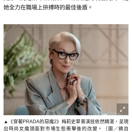
她全力在職場上拚搏時的最佳後盾。
▲《穿著PRADA的惡魔2》梅莉史翠普演技依然精湛，呈現
出時尚女魔頭面對市場生態衝擊後的改變。（圖／摘自