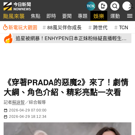
颱風來襲
娛樂
焦點
即時
要聞
專題
運動
全
新電玩大觀園
88風災伴你成長
跨世代
TCN
追星被網暴！ENHYPEN日本正妹粉絲疑直播輕生
生前畫面全網瘋傳
《穿著PRADA的惡魔2》來了！劇情
大綱、角色介紹、精彩亮點一次看
記者
蘇詠智
／綜合報導
2026-04-29 07:00:00
2026-04-29 18:12:34