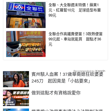
全聯、大全聯週末特價！蘋果1
元、紅蘿蔔10元 足球造型布蕾
99元
全聯合作高鐵賣便當！3款熱便當
99元起、車站就能買 甜點才36
元
Recommended by
賓州駭人血案！37歲華裔媳狂砍婆婆
245刀 起因竟是「小姑要來」
PR
做到這點才有資格說愛你