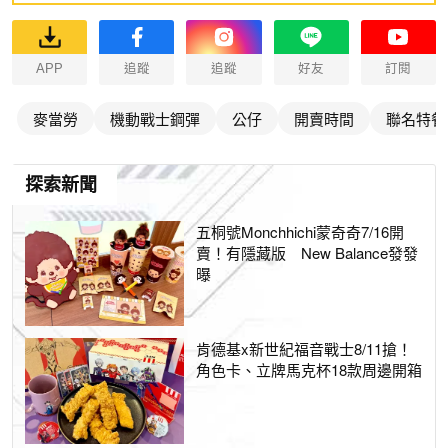
APP
追蹤
追蹤
好友
訂閱
麥當勞
機動戰士鋼彈
公仔
開賣時間
聯名特餐
探索新聞
五桐號Monchhichi蒙奇奇7/16開
賣！有隱藏版 New Balance發發
曝
肯德基x新世紀福音戰士8/11搶！
角色卡、立牌馬克杯18款周邊開箱