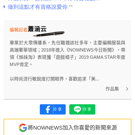
蕭涵云
編輯記者
畢業於大眾傳播系，先任職雜誌社多年，主要編輯服裝與
高端奢華領域；2018年進入《NOWNEWS今日新聞》，帶
領《姊妹淘》表現獲「遊戲橘子」2019 GAMA STAR年度
MVP肯定。
以時尚流行敏銳度打開眼界，喜歡追求「美...
作品集
分享
分享
將NOWNEWS加入你喜愛的新聞來源