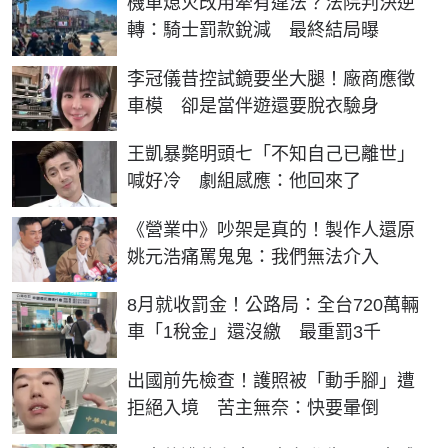
機車熄火改用牽有違法？法院判決逆
轉：騎士罰款銳減 最終結局曝
李冠儀昔控試鏡要坐大腿！廠商應徵
車模 卻是當伴遊還要脫衣驗身
王凱暴斃明頭七「不知自己已離世」
喊好冷 劇組感應：他回來了
《營業中》吵架是真的！製作人還原
姚元浩痛罵鬼鬼：我們無法介入
8月就收罰金！公路局：全台720萬輛
車「1稅金」還沒繳 最重罰3千
出國前先檢查！護照被「動手腳」遭
拒絕入境 苦主無奈：快要暈倒