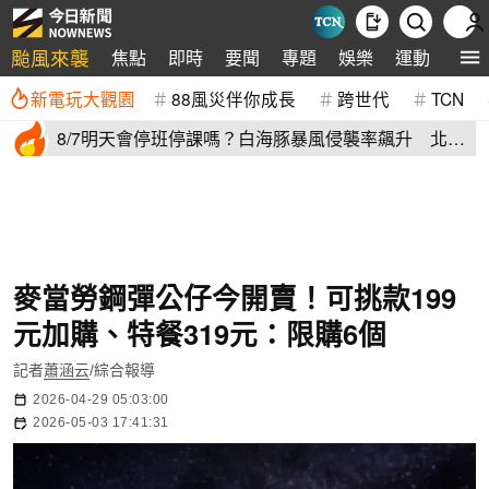
颱風來襲
焦點
即時
要聞
專題
娛樂
運動
全球
新電玩大觀園
88風災伴你成長
跨世代
TCN
8/7明天會停班停課嗎？白海豚暴風侵襲率飆升 北北
基6縣市破50%
麥當勞鋼彈公仔今開賣！可挑款199
元加購、特餐319元：限購6個
記者
蕭涵云
/綜合報導
2026-04-29 05:03:00
2026-05-03 17:41:31