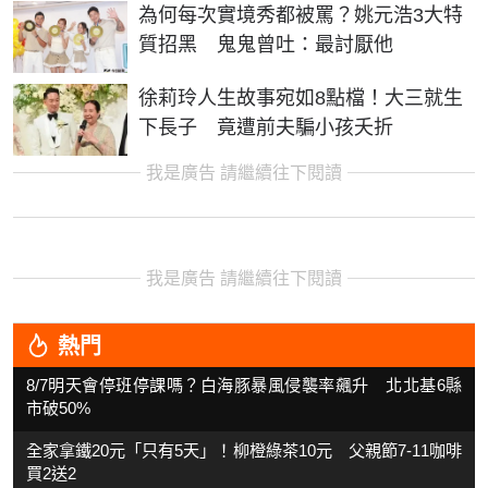
為何每次實境秀都被罵？姚元浩3大特
質招黑 鬼鬼曾吐：最討厭他
徐莉玲人生故事宛如8點檔！大三就生
下長子 竟遭前夫騙小孩夭折
我是廣告 請繼續往下閱讀
我是廣告 請繼續往下閱讀
熱門
8/7明天會停班停課嗎？白海豚暴風侵襲率飆升 北北基6縣
市破50%
全家拿鐵20元「只有5天」！柳橙綠茶10元 父親節7-11咖啡
買2送2