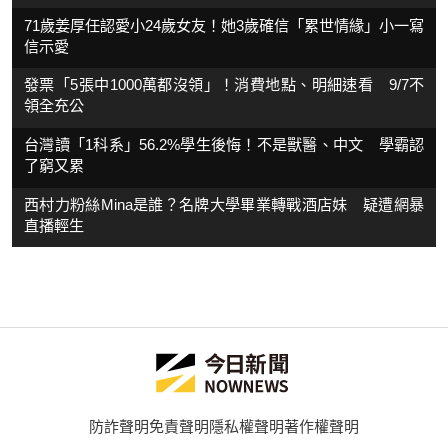
71歲姜厚任認愛小24歲女友！她3歲確信「累世情緣」小一寫
信示愛
發票「5張中1000萬都沒領」！消費地點、明細速看 9/7不
領全充公
台灣讀「1科系」56.2%學生後悔！不是獸醫、中文 學霸認
了窮又累
西村力粉絲Mina是誰？名牌大學畢業轉戰酒店妹 疑遭網暴
直播輕生
防詐聲明
免責聲明
隱私權聲明
著作權聲明