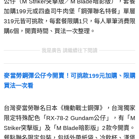
公仔（M Striker突擊版／M Blade暗影版），套餐
加購199元或四盎司牛肉堡「鋼彈聯名特餐」單層
319元皆可挑款，每套餐限購1只，每人單筆消費限
購6個，開賣時間、買法一次整理。
我是廣告 請繼續往下閱讀
麥當勞鋼彈公仔今開賣！可挑款199元加購、限購
買法一次看
台灣麥當勞聯名日本《機動戰士鋼彈》，台灣獨家
限定特殊配色「RX-78-2 Gundam公仔」，有「M
Striker突擊版」及「M Blade暗影版」2款今開賣。
餐點聯名限定包裝，包括外帶紙袋、冷飲杯、漢堡