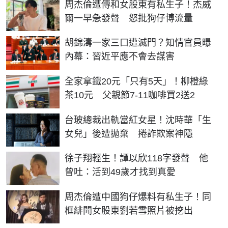
周杰倫遭傳和女股東有私生子！杰威
爾一早急發聲 怒批狗仔博流量
胡錦濤一家三口遭滅門？知情官員曝
內幕：習近平應不會去謀害
全家拿鐵20元「只有5天」！柳橙綠
茶10元 父親節7-11咖啡買2送2
台玻總裁出軌當紅女星！沈時華「生
女兒」後遭拋棄 捲詐欺案神隱
徐子翔輕生！譚以欣118字發聲 他
曾吐：活到49歲才找到真愛
周杰倫遭中國狗仔爆料有私生子！同
框緋聞女股東劉若雪照片被挖出