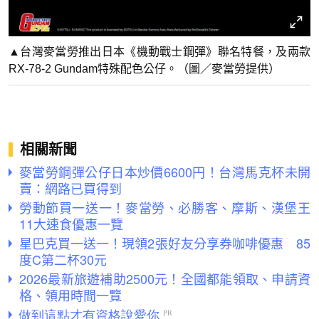
▲台灣麥當勞推出日本《機動戰士鋼彈》聯名特餐，及兩款
RX-78-2 Gundam特殊配色公仔。（圖／麥當勞提供）
相關新聞
麥當勞鋼彈公仔日本炒價6600円！台灣馬克杯未開
賣：網路已買得到
勞動節買一送一！麥當勞、必勝客、摩斯、漢堡王
11大速食優惠一覽
星巴克買一送一！現領2張好友分享券咖啡優惠 85
度C第二杯30元
2026最新旅遊補助2500元！全國都能領取、申請資
格、領用時間一覽