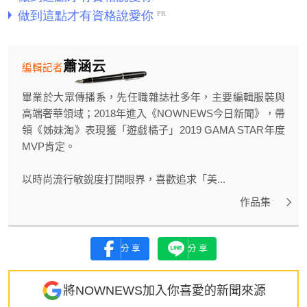
蕭涵云
編輯記者
畢業於大眾傳播系，先任職雜誌社多年，主要編輯服裝與
高端奢華領域；2018年進入《NOWNEWS今日新聞》，帶
領《姊妹淘》表現獲「遊戲橘子」2019 GAMA STAR年度
MVP肯定。
以時尚流行敏銳度打開眼界，喜歡追求「美...
作品集
分享
分享
將NOWNEWS加入你喜愛的新聞來源