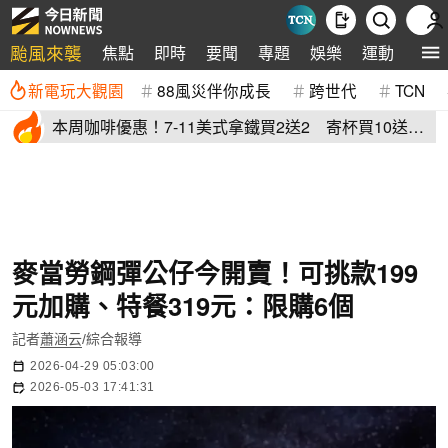
颱風來襲
焦點
即時
要聞
專題
娛樂
運動
全球
新電玩大觀園
88風災伴你成長
跨世代
TCN
本周咖啡優惠！7-11美式拿鐵買2送2 寄杯買10送
10「特大杯18元」
麥當勞鋼彈公仔今開賣！可挑款199
元加購、特餐319元：限購6個
記者
蕭涵云
/綜合報導
2026-04-29 05:03:00
2026-05-03 17:41:31