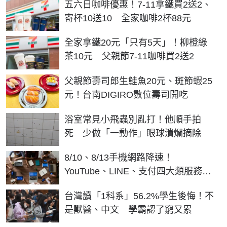
五六日咖啡優惠！7-11拿鐵買2送2、
寄杯10送10 全家咖啡2杯88元
全家拿鐵20元「只有5天」！柳橙綠
茶10元 父親節7-11咖啡買2送2
父親節壽司郎生鮭魚20元、斑節蝦25
元！台南DIGIRO數位壽司開吃
浴室常見小飛蟲別亂打！他順手拍
死 少做「一動作」眼球潰爛摘除
8/10、8/13手機網路降速！
YouTube、LINE、支付四大類服務受
影響
台灣讀「1科系」56.2%學生後悔！不
是獸醫、中文 學霸認了窮又累