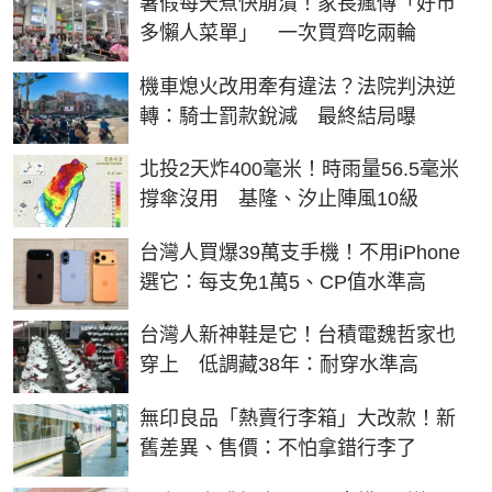
暑假每天煮快崩潰！家長瘋傳「好市
多懶人菜單」 一次買齊吃兩輪
機車熄火改用牽有違法？法院判決逆
轉：騎士罰款銳減 最終結局曝
北投2天炸400毫米！時雨量56.5毫米
撐傘沒用 基隆、汐止陣風10級
台灣人買爆39萬支手機！不用iPhone
選它：每支免1萬5、CP值水準高
台灣人新神鞋是它！台積電魏哲家也
穿上 低調藏38年：耐穿水準高
無印良品「熱賣行李箱」大改款！新
舊差異、售價：不怕拿錯行李了