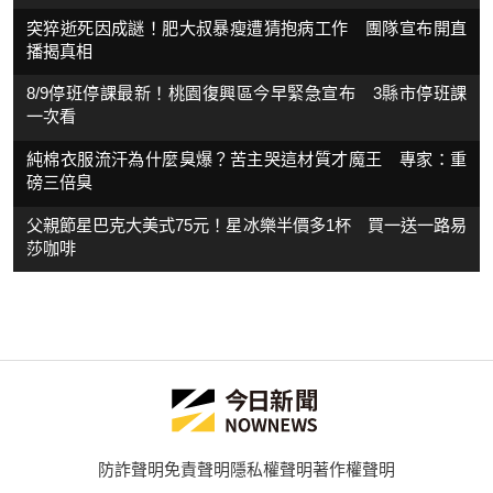
突猝逝死因成謎！肥大叔暴瘦遭猜抱病工作 團隊宣布開直
播揭真相
8/9停班停課最新！桃園復興區今早緊急宣布 3縣市停班課
一次看
純棉衣服流汗為什麼臭爆？苦主哭這材質才魔王 專家：重
磅三倍臭
父親節星巴克大美式75元！星冰樂半價多1杯 買一送一路易
莎咖啡
防詐聲明
免責聲明
隱私權聲明
著作權聲明