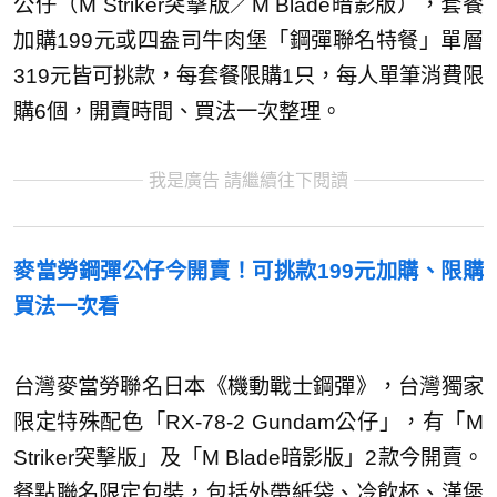
公仔（M Striker突擊版／M Blade暗影版），套餐
加購199元或四盎司牛肉堡「鋼彈聯名特餐」單層
319元皆可挑款，每套餐限購1只，每人單筆消費限
購6個，開賣時間、買法一次整理。
我是廣告 請繼續往下閱讀
麥當勞鋼彈公仔今開賣！可挑款199元加購、限購
買法一次看
台灣麥當勞聯名日本《機動戰士鋼彈》，台灣獨家
限定特殊配色「RX-78-2 Gundam公仔」，有「M
Striker突擊版」及「M Blade暗影版」2款今開賣。
餐點聯名限定包裝，包括外帶紙袋、冷飲杯、漢堡