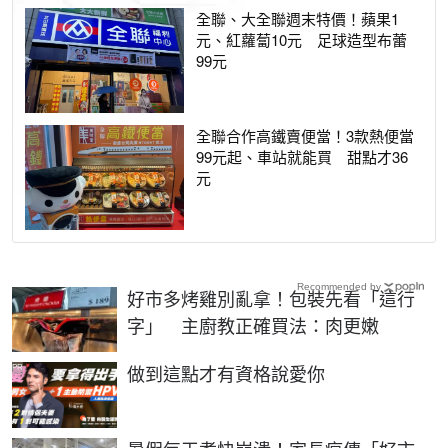
全聯、大全聯週末特價！蘋果1
元、紅蘿蔔10元 足球造型布蕾
99元
全聯合作高鐵賣便當！3款熱便當
99元起、車站就能買 甜點才36
元
Recommended by
好市多烤雞別亂拿！包裝先看「這行
字」 主廚教正確買法：肉更嫩
PR
做到這點才有資格說愛你