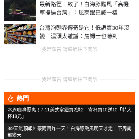
最新路徑一致了！白海豚颱風「高機
率擦過台灣」：風雨跟巴威一樣
台灣泡麵界傳奇是它！低調賣30年沒
變 湯頭太離譜：詹姆士也嚇到
我是廣告 請繼續往下閱讀
我是廣告 請繼續往下閱讀
熱門
本周咖啡優惠！7-11美式拿鐵買2送2 寄杯買10送10「特大
杯18元」
8/9天氣預報》豪雨再炸一天！白海豚颱風明天才走 下周南
部變天