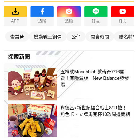
APP
追蹤
追蹤
好友
訂閱
麥當勞
機動戰士鋼彈
公仔
開賣時間
聯名特餐
探索新聞
五桐號Monchhichi蒙奇奇7/16開
賣！有隱藏版 New Balance發發
曝
肯德基x新世紀福音戰士8/11搶！
角色卡、立牌馬克杯18款周邊開箱