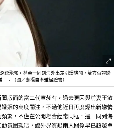
深夜聚餐，甚至一同到海外出差引爆緋聞，雙方否認戀
弟」。（圖／翻攝自李雅楹臉書）
新聞版面的富二代宣昶有，過去更因與前妻王敏
門婚姻的高度關注，不過他近日再度爆出新戀情
動頻繁，不僅在公開場合經常同框，還一同到海
互動氛圍親暱，讓外界質疑兩人關係早已超越單