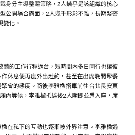
裁身分主導整體策略，2人幾乎是該組織的核心
型公開場合露面，2人幾乎形影不離，長期緊密
現變化。
波蘭的工作行程返台，短時間內多日同行也讓彼
多作休息便再度外出赴約，甚至在出席晚間聚餐
場聚會的態度。隨後李雅楹搭車前往台北長安東
廂內等候，李雅楹抵達後2人隨即並肩入座，席
雅楹在私下的互動也逐漸被外界注意。李雅楹過