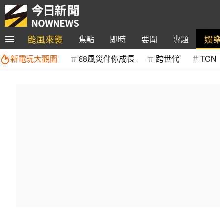
颱風來襲
娛
焦點
即時
要聞
專題
新電玩大觀園
88風災伴你成長
跨世代
TCN