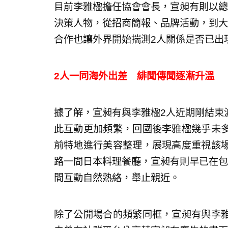
目前李雅楹擔任協會會長，宣昶有則以總
決策人物，從招商簡報、品牌活動，到大
合作也讓外界開始揣測2人關係是否已出
2人一同海外出差 緋聞傳聞逐漸升溫
據了解，宣昶有與李雅楹2人近期剛結束
此互動更加頻繁，回國後李雅楹幾乎未
前特地進行美容整理，展現高度重視該
路一間日本料理餐廳，宣昶有則早已在包
間互動自然熟絡，舉止親近。
除了公開場合的頻繁同框，宣昶有與李