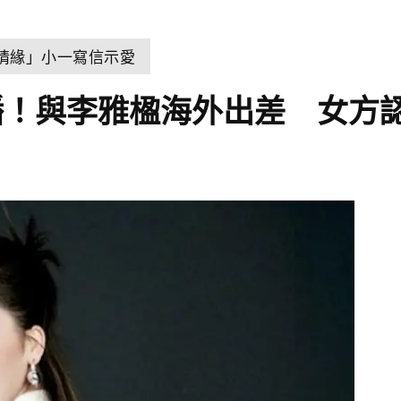
世情緣」小一寫信示愛
播！與李雅楹海外出差 女方