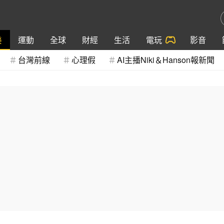
樂
運動
全球
財經
生活
電玩
影音
台灣前線
心理假
AI主播Niki＆Hanson報新聞