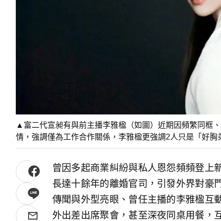
▲富二代宣昶有與前主播李雅楹（如圖）近期因頻繁同框、
情，強調僅為工作合作關係，李雅楹更強調2人只是「好胸
曾因多起商業糾紛與私人恩怨頻頻登上
長達十餘年的離婚官司，引發外界對豪
傳聞與外型亮眼、曾任主播的李雅楹互
外出差出席聚會，甚至深夜同桌用餐，