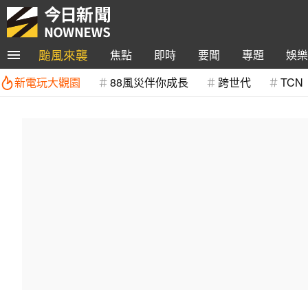
颱風來襲
焦點
即時
要聞
專題
娛樂
新電玩大觀園
88風災伴你成長
跨世代
TCN