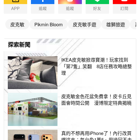
APP
追蹤
追蹤
好友
訂閱
皮克敏
Pikmin Bloom
皮克敏手遊
雄獅旅遊
嘉
探索新聞
IKEA皮克敏掀尋寶潮！玩家找到
「第7隻」笑翻 8店任務攻略總整
理
皮克敏金色花盆免費拿！皮卡丘見
面會時間公開 漫博限定特典揭曉
真的不想再用iPhone了！內行改買
爆這支：每台免1萬5、用過回不去