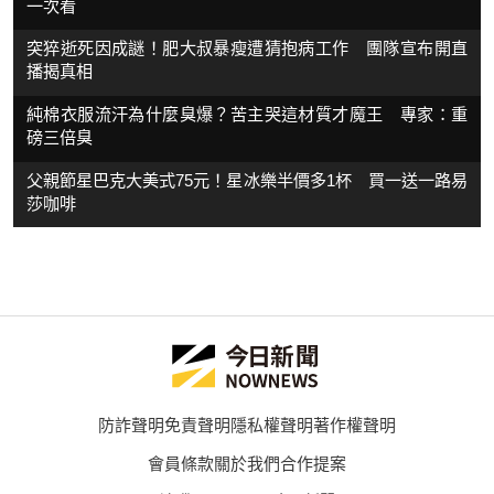
一次看
突猝逝死因成謎！肥大叔暴瘦遭猜抱病工作 團隊宣布開直
播揭真相
純棉衣服流汗為什麼臭爆？苦主哭這材質才魔王 專家：重
磅三倍臭
父親節星巴克大美式75元！星冰樂半價多1杯 買一送一路易
莎咖啡
防詐聲明
免責聲明
隱私權聲明
著作權聲明
會員條款
關於我們
合作提案