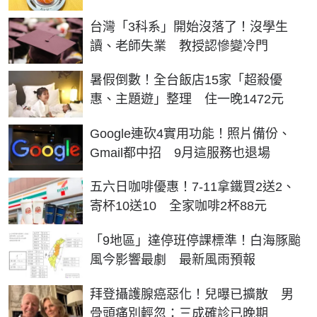
台灣「3科系」開始沒落了！沒學生
讀、老師失業 教授認慘變冷門
暑假倒數！全台飯店15家「超殺優
惠、主題遊」整理 住一晚1472元
Google連砍4實用功能！照片備份、
Gmail都中招 9月這服務也退場
五六日咖啡優惠！7-11拿鐵買2送2、
寄杯10送10 全家咖啡2杯88元
「9地區」達停班停課標準！白海豚颱
風今影響最劇 最新風雨預報
拜登攝護腺癌惡化！兒曝已擴散 男
骨頭痛別輕忽：三成確診已晚期