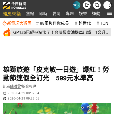
颱風來襲
焦點
即時
要聞
專題
娛樂
運動
全球
新電玩大觀園
88風災伴你成長
跨世代
TCN
GP125已經被淘汰了！台灣最省油機車出爐 1公升油
「猛騎65公里」
雄獅旅遊「皮克敏一日遊」爆紅！勞
動節連假全訂光 599元水準高
記者
陳雅雲
/綜合報導
2026-04-29 08:07:34
2026-04-29 09:23:01