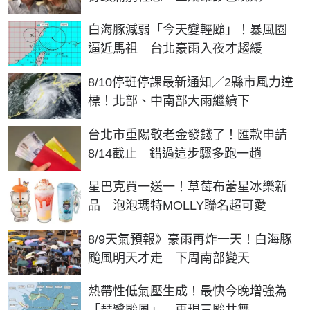
白海豚減弱「今天變輕颱」！暴風圈
逼近馬祖 台北豪雨入夜才趨緩
8/10停班停課最新通知／2縣市風力達
標！北部、中南部大雨繼續下
台北市重陽敬老金發錢了！匯款申請
8/14截止 錯過這步驟多跑一趟
星巴克買一送一！草莓布蕾星冰樂新
品 泡泡瑪特MOLLY聯名超可愛
8/9天氣預報》豪雨再炸一天！白海豚
颱風明天才走 下周南部變天
熱帶性低氣壓生成！最快今晚增強為