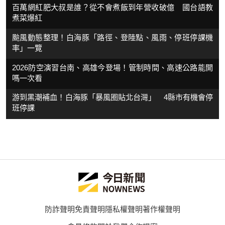
百萬網紅肥大叔是誰？從不會煮飯到年營收破億 國台語教
煮菜爆紅
颱風動態整理！白海豚「路徑、登陸點、風雨、停班停課機
率」一覽
2026防空演習台南、高雄今登場！管制時間、高速公路能開
嗎一次看
游到黑潮補血！白海豚「暴風圈貼北台灣」 4縣市有機會停
班停課
防詐聲明
免責聲明
隱私權聲明
著作權聲明