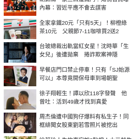
內幕：習近平應不會去謀害
全家拿鐵20元「只有5天」！柳橙綠
茶10元 父親節7-11咖啡買2送2
台玻總裁出軌當紅女星！沈時華「生
女兒」後遭拋棄 捲詐欺案神隱
早餐店門口禁止停車！只有「SJ始源
可以」本尊竟開保母車到場朝聖
徐子翔輕生！譚以欣118字發聲 他
曾吐：活到49歲才找到真愛
周杰倫遭中國狗仔爆料有私生子！同
框緋聞女股東劉若雪照片被挖出