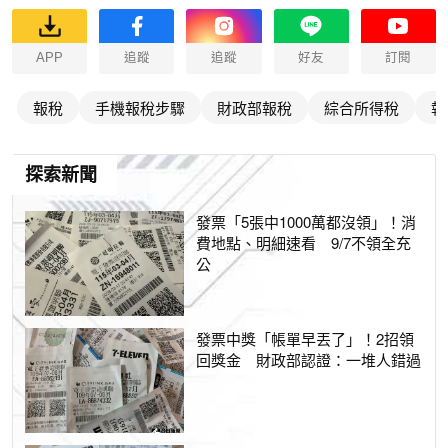
APP
追蹤
追蹤
好友
訂閱
報稅
手機報稅步驟
財政部報稅
綜合所得稅
報
探索新聞
發票「5張中1000萬都沒領」！消
費地點、明細速看 9/7不領全充
公
發票中獎「帳單早丟了」！2招領
回獎金 財政部認證：一堆人錯過