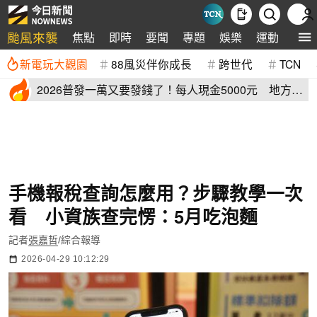
颱風來襲
焦點
即時
要聞
專題
娛樂
運動
全球
新電玩大觀園
88風災伴你成長
跨世代
TCN
2026普發一萬又要發錢了！每人現金5000元 地方加
碼領取資格登記
手機報稅查詢怎麼用？步驟教學一次
看 小資族查完愣：5月吃泡麵
記者
張嘉哲
/綜合報導
2026-04-29 10:12:29