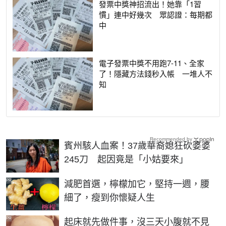
發票中獎神招流出！她靠「1習
慣」連中好幾次 眾認證：每期都
中
電子發票中獎不用跑7-11、全家
了！隱藏方法錢秒入帳 一堆人不
知
Recommended by
賓州駭人血案！37歲華裔媳狂砍婆婆
245刀 起因竟是「小姑要來」
PR
減肥首選，檸檬加它，堅持一週，腰
細了，瘦到你懷疑人生
PR
起床就先做件事，沒三天小腹就不見