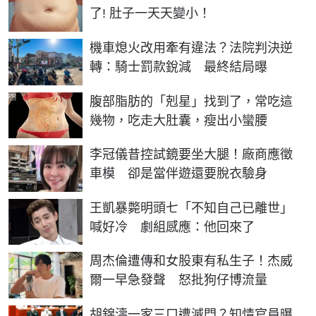
了! 肚子一天天變小！
機車熄火改用牽有違法？法院判決逆
轉：騎士罰款銳減 最終結局曝
PR
腹部脂肪的「剋星」找到了，常吃這
幾物，吃走大肚囊，瘦出小蠻腰
李冠儀昔控試鏡要坐大腿！廠商應徵
車模 卻是當伴遊還要脫衣驗身
王凱暴斃明頭七「不知自己已離世」
喊好冷 劇組感應：他回來了
周杰倫遭傳和女股東有私生子！杰威
爾一早急發聲 怒批狗仔博流量
胡錦濤一家三口遭滅門？知情官員曝