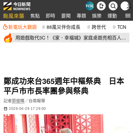
颱風來襲
焦點
即時
要聞
專題
娛樂
運動
全球
新電玩大觀園
88風災伴你成長
跨世代
TCN
用遊戲取代3C！《家．幸福城》家庭桌遊亮相百人三
代同堂共學同樂
鄭成功來台365週年中樞祭典 日本
平戶市市長率團參與祭典
記者
郭俊暉
／台南報導
2026-04-29 17:29:00