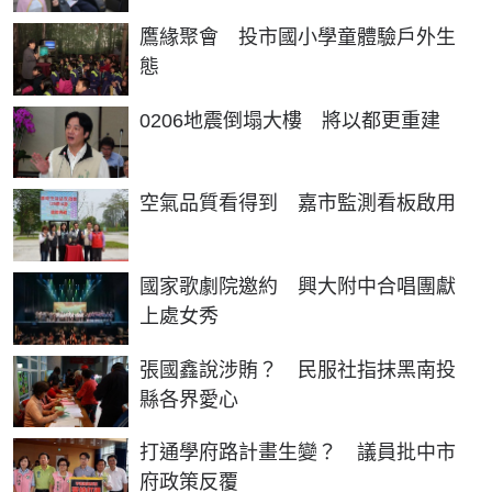
鷹緣聚會 投市國小學童體驗戶外生
態
0206地震倒塌大樓 將以都更重建
空氣品質看得到 嘉市監測看板啟用
國家歌劇院邀約 興大附中合唱團獻
上處女秀
張國鑫說涉賄？ 民服社指抹黑南投
縣各界愛心
打通學府路計畫生變？ 議員批中市
府政策反覆