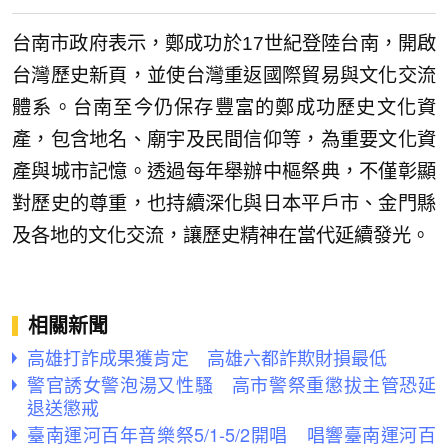
台南市政府表示，鄭成功於17世紀登陸台南，開啟
台灣歷史新頁，並使台灣重返國際貿易與文化交流
體系。台南至今仍保存豐富的鄭成功歷史文化資
產，包含地名、廟宇及民間信仰等，為重要文化資
產與城市記憶。透過每年舉辦中樞祭典，不僅彰顯
對歷史的尊重，也持續深化與日本平戶市、金門縣
及各地的文化交流，讓歷史精神在當代延續發光。
相關新聞
高雄打詐成果獲肯定 高雄六都詐欺財損最低
警官誘女警泡湯又性騷 高市警祭重懲拔主管恐延
退送懲戒
臺南運河百年音樂祭5/1-5/2開唱 唱響臺南運河百