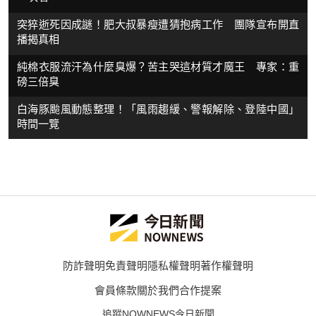
突猝逝死因成謎！肥大叔暴瘦遭猜抱病工作 團隊宣布開直
播揭真相
純棉衣服流汗為什麼臭爆？苦主哭這材質才魔王 專家：重
磅三倍臭
白海豚颱風動態整理！「風雨趨緩、警報解除、登陸中國」
時間一覽
防詐聲明
免責聲明
隱私權聲明
著作權聲明
會員條款
關於我們
合作提案
追蹤NOWNEWS今日新聞