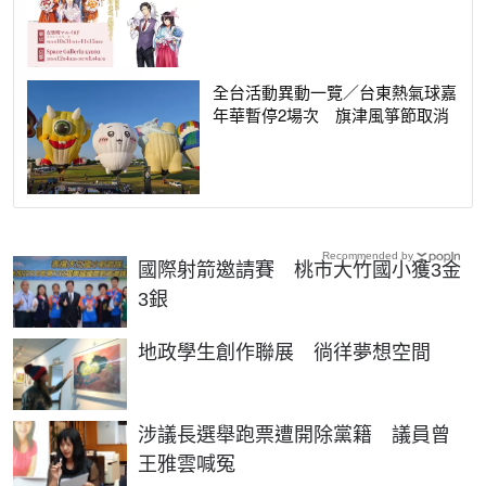
全台活動異動一覽／台東熱氣球嘉
年華暫停2場次 旗津風箏節取消
Recommended by
國際射箭邀請賽 桃市大竹國小獲3金
3銀
地政學生創作聯展 徜徉夢想空間
涉議長選舉跑票遭開除黨籍 議員曾
王雅雲喊冤