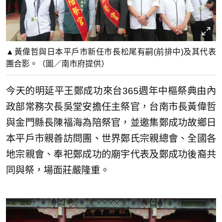
▲黃偉哲與日本平戶市新任市長松尾有嗣(前排中)及其代表
團合影。（圖／南市府提供）
今天的明延平王鄭成功來台365週年中樞祭典由內
政部常務次長吳堂安擔任主祭官，台南市長黃偉哲
與金門縣長陳福海為陪祭官，並邀集鄭成功故鄉日
本平戶市親善訪問團、世界鄭氏宗親總會、全國各
地宗親會、奉祀鄭成功的廟宇代表及鄭成功後裔共
同與祭，場面莊嚴隆重。