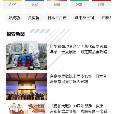
APP
追蹤
追蹤
好友
訂閱
鄭成功
黃偉哲
日本平戶市
延平郡王祠
中樞祭
探索新聞
巨型鋼彈現身台北！萬代南夢宮嘉
年華 十大展區、限定商品全攻略
台企參展數比上屆多15% 日本台
灣形象展東京盛大登場
《櫻花大戰》30周年開跑！東京、
京都紀念展登場 官網專區一次看