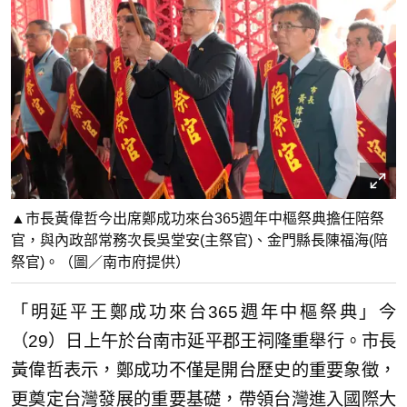
▲市長黃偉哲今出席鄭成功來台365週年中樞祭典擔任陪祭
官，與內政部常務次長吳堂安(主祭官)、金門縣長陳福海(陪
祭官)。（圖／南市府提供）
「明延平王鄭成功來台365週年中樞祭典」今
（29）日上午於台南市延平郡王祠隆重舉行。市長
黃偉哲表示，鄭成功不僅是開台歷史的重要象徵，
更奠定台灣發展的重要基礎，帶領台灣進入國際大