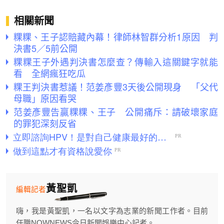
相關新聞
粿粿、王子認賠藏內幕！律師林智群分析1原因 判
決書5／5前公開
粿粿王子外遇判決書怎麼查？傳輸入這關鍵字就能
看 全網瘋狂吃瓜
粿王判決書惹議！范姜彥豐3天後公開現身 「父代
母職」原因看哭
范姜彥豐告贏粿粿、王子 公開痛斥：請破壞家庭
的罪犯深刻反省
黃聖凱
編輯記者
嗨，我是黃聖凱，一名以文字為志業的新聞工作者。目前
任職NOWNEWS今日新聞娛樂中心記者。