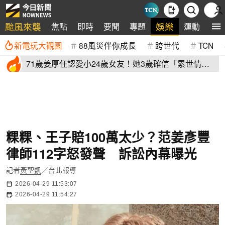
颱風來襲
娛樂
焦點
即時
要聞
專題
運動
全
新電玩大觀園
88風災伴你成長
跨世代
TCN
71歲姜厚任認愛小24歲女友！她3歲確信「累世情
緣」小一寫信示愛
粿粿、王子賠100萬太少？范姜彥豐
律師112字怒發聲 訴訟內幕曝光
記者
黃聖凱
／台北報導
2026-04-29 11:53:07
2026-04-29 11:54:27