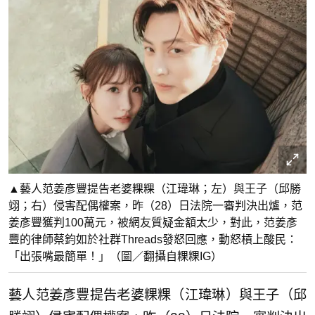
▲藝人范姜彥豐提告老婆粿粿（江瑋琳；左）與王子（邱勝
翊；右）侵害配偶權案，昨（28）日法院一審判決出爐，范
姜彥豐獲判100萬元，被網友質疑金額太少，對此，范姜彥
豐的律師蔡鈞如於社群Threads發怒回應，動怒槓上酸民：
「出張嘴最簡單！」（圖／翻攝自粿粿IG）
藝人范姜彥豐提告老婆粿粿（江瑋琳）與王子（邱