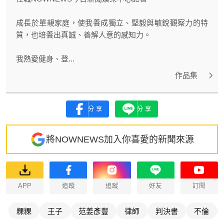
成長於單親家庭，使我養成獨立、堅毅與敏銳觀察力的特
質，也培養出真誠、善解人意的感知力。
我熱愛健身、登...
作品集
分享
分享
將NOWNEWS加入你喜愛的新聞來源
APP
追蹤
追蹤
好友
訂閱
粿粿
王子
范姜彥豐
律師
判決書
不倫