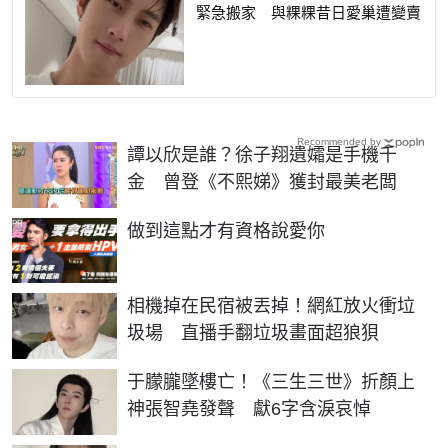
緊急搬家 與粿粿昔日愛巢遭變賣
Recommended by
譚以欣是誰？徐子翔遺孀是手機千
金 曾登《不熙娣》獲封最美老闆
PR
做到這點才有資格說愛你
相機掉在民宿被丟掉！網紅放火衝垃
圾場 直播手翻垃圾畫面超狼狽
于朦朧墜樓亡！《三生三世》折顏上
神張智堯發聲 獻6字含淚哀悼