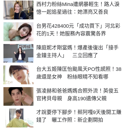
西村力粉絲Mina遭網暴輕生！路人淚
憶一起追星過往：她漂亮又善良
台男花428400元「成功買下」河北彩
花的1天！她服務內容震驚各界
陳庭妮才剛當媽！爆產後復出「接手
金鐘主持人」 三立回應了
台大五姬陳匡怡颱風天PO性感照！38
歲還是女神 粉絲眼睛不知看哪
張凌赫和爸爸媽媽合照外流！英俊五
官拷貝母親 身高190遺傳父親
才說要停下腳步！蔡阿嘎9天後開工賺
錢了 曬工作照：新企劃開拍