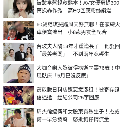
被酸拿髒錢救熊本！AV女優豪捐300
萬挨轟作秀 高EQ回應粉絲讚爆
60歲范琪斐颱風天好無聊！在家練火
車便當流出 小8歲男友全配合
台玻夫人隔13年才重逢長子！他娶回
「最美老闆」 不到兩年竟輕生
大咖音樂人黎彼得病逝享壽76歲！中
風臥床「5月已沒反應」
蕭敬騰日料店遭惡意漲租！被寄存證
信逼遷 經紀公司25字回應
周杰倫遭傳和女股東有私生子！杰威
爾一早急發聲 怒批狗仔博流量