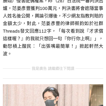
勝翊）侵害配偶權案，昨（28）日法院一審判決出
爐，范姜彥豐獲判100萬元，判決書將會遮隱當事
人姓名後公開，輿論引爆後，不少網友指教判賠的
金額太少，對此，范姜彥豐的律師蔡鈞如於社群
Threads發文回應112字，「每次看到說『才求償
這樣喔？』的我就只想回一句『你行你上啊』」，
動怒槓上酸民：「出張嘴最簡單！」掀起軒然大
波。
我是廣告 請繼續往下閱讀