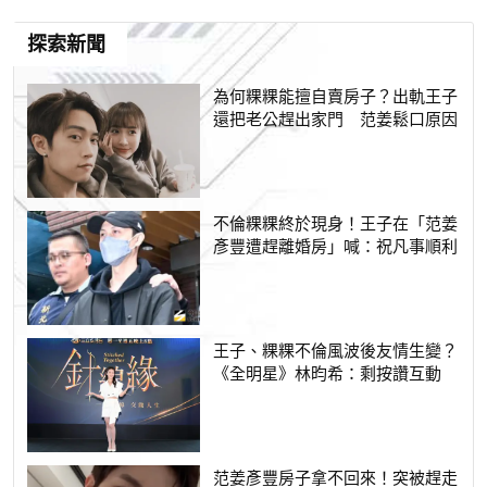
探索新聞
為何粿粿能擅自賣房子？出軌王子
還把老公趕出家門 范姜鬆口原因
不倫粿粿終於現身！王子在「范姜
彥豐遭趕離婚房」喊：祝凡事順利
王子、粿粿不倫風波後友情生變？
《全明星》林昀希：剩按讚互動
范姜彥豐房子拿不回來！突被趕走