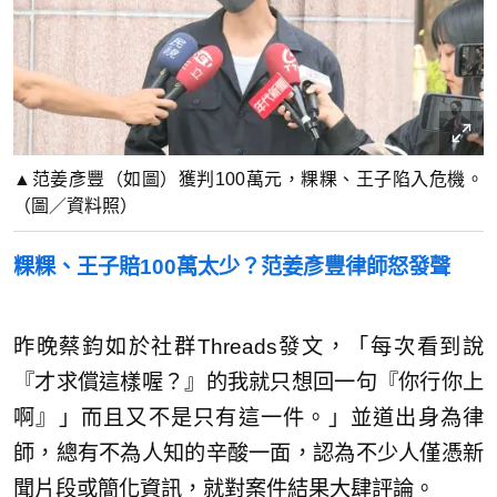
▲范姜彥豐（如圖）獲判100萬元，粿粿、王子陷入危機。
（圖／資料照）
粿粿、王子賠100萬太少？范姜彥豐律師怒發聲
昨晚蔡鈞如於社群Threads發文，「
每次看到說
『才求償這樣喔？』的我就只想回一句『你行你上
啊』」而且又不是只有這一件。」並道出身為律
師，總有不為人知的辛酸一面，認為不少人僅憑新
聞片段或簡化資訊，就對案件結果大肆評論。