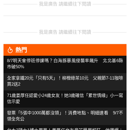
我是廣告 請繼續往下閱讀
我是廣告 請繼續往下閱讀
熱門
8/7明天會停班停課嗎？白海豚暴風侵襲率飆升 北北基6縣
市破50%
全家拿鐵20元「只有5天」！柳橙綠茶10元 父親節7-11咖啡
買2送2
71歲姜厚任認愛小24歲女友！她3歲確信「累世情緣」小一寫
信示愛
發票「5張中1000萬都沒領」！消費地點、明細速看 9/7不
領全充公