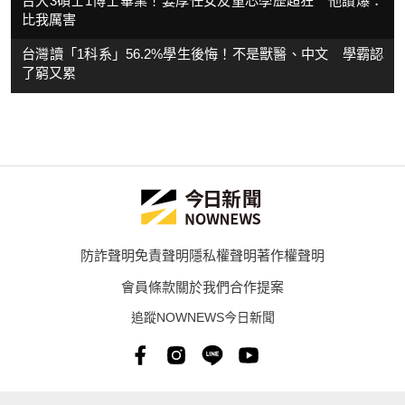
台大3碩士1博士畢業！姜厚任女友童芯學歷超狂 他讚爆：
比我厲害
台灣讀「1科系」56.2%學生後悔！不是獸醫、中文 學霸認
了窮又累
防詐聲明
免責聲明
隱私權聲明
著作權聲明
會員條款
關於我們
合作提案
追蹤NOWNEWS今日新聞