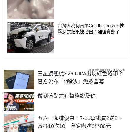
台灣人為何買爆Corolla Cross？撞
擊測試結果被挖出：難怪賣翻了
Recommended by
三星旗艦機S26 Ultra出現紅色烙印？
官方公布「2解法」免換螢幕
PR
做到這點才有資格說愛你
五六日咖啡優惠！7-11拿鐵買2送2、
寄杯10送10 全家咖啡2杯88元