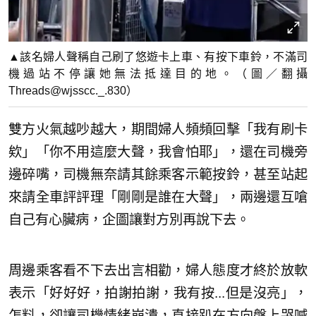
▲該名婦人聲稱自己刷了悠遊卡上車、有按下車鈴，不滿司
機過站不停讓她無法抵達目的地。（圖／翻攝
Threads@wjsscc._.830）
雙方火氣越吵越大，期間婦人頻頻回擊「我有刷卡
欸」「你不用這麼大聲，我會怕耶」，還在司機旁
邊碎嘴，司機無奈請其餘乘客示範按鈴，甚至站起
來請全車評評理「剛剛是誰在大聲」，兩邊還互嗆
自己有心臟病，企圖讓對方別再說下去。
周邊乘客看不下去出言相勸，婦人態度才終於放軟
表示「好好好，拍謝拍謝，我有按...但是沒亮」，
怎料，卻讓司機情緒崩潰，直接趴在方向盤上哭喊