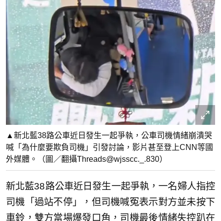
▲新北藍38路公車近日發生一起爭執，公車司機情緒崩潰哭
喊「為什麼要欺負司機」引發討論，影片甚至登上CNN等國
外媒體。（圖／翻攝Threads@wjsscc._.830）
新北藍38路公車近日發生一起爭執，一名婦人指控
司機「過站不停」，但司機喊冤表示對方並未按下
車鈴，雙方當場爆發口角，司機最後情緒失控趴在