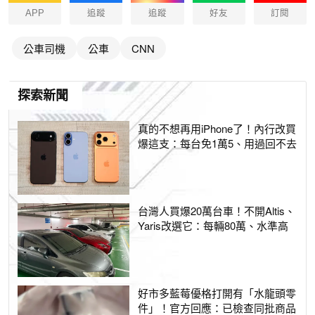
APP
追蹤
追蹤
好友
訂閱
公車司機
公車
CNN
探索新聞
真的不想再用iPhone了！內行改買
爆這支：每台免1萬5、用過回不去
台灣人買爆20萬台車！不開Altis、
Yaris改選它：每輛80萬、水準高
好市多藍莓優格打開有「水龍頭零
件」！官方回應：已檢查同批商品