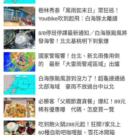
樹林秀泰「風雨如末日」眾狂逃！
YouBike吹到起飛：白海豚太離譜
8/8停班停課最新通知／白海豚颱風將
發海警！北北基桃明下到紫爆
國家警報響！台北、新北雨像用倒
的 最新「大雷雨警戒區域」出爐
白海豚颱風游到沒力了！超龜速通過
北部海域 豪雨不放過台中以北
必勝客「父親節蕭貪餐」爆紅！89元
稀有優惠曝 代碼、怎麼買一覽
吃到飽火鍋288元起！狂開7家北上
60種自助吧咖哩飯、雪花冰開箱