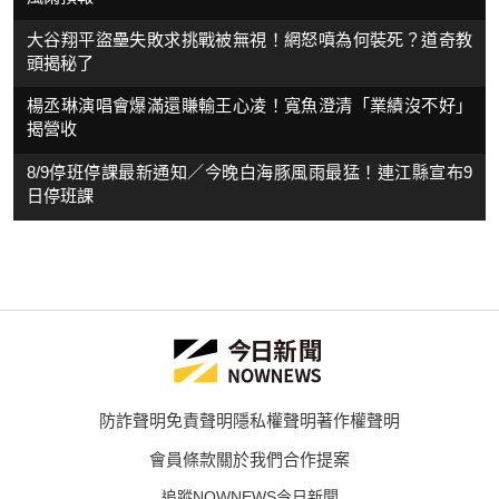
大谷翔平盜壘失敗求挑戰被無視！網怒噴為何裝死？道奇教
頭揭秘了
楊丞琳演唱會爆滿還賺輸王心凌！寬魚澄清「業績沒不好」
揭營收
8/9停班停課最新通知／今晚白海豚風雨最猛！連江縣宣布9
日停班課
防詐聲明
免責聲明
隱私權聲明
著作權聲明
會員條款
關於我們
合作提案
追蹤NOWNEWS今日新聞