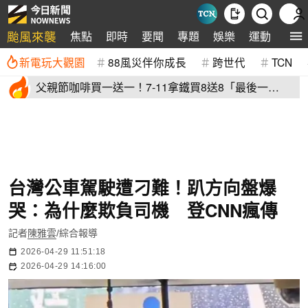
颱風來襲
焦點
即時
要聞
專題
娛樂
運動
全球
新電玩大觀園
88風災伴你成長
跨世代
TCN
父親節咖啡買一送一！7-11拿鐵買8送8「最後一
天」 全家2杯88元
台灣公車駕駛遭刁難！趴方向盤爆
哭：為什麼欺負司機 登CNN瘋傳
記者
陳雅雲
/綜合報導
2026-04-29 11:51:18
2026-04-29 14:16:00