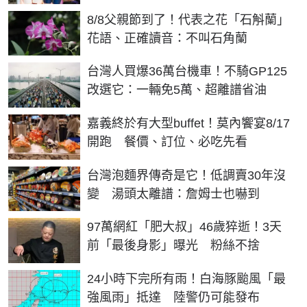
8/8父親節到了！代表之花「石斛蘭」
花語、正確讀音：不叫石角蘭
台灣人買爆36萬台機車！不騎GP125
改選它：一輛免5萬、超離譜省油
嘉義終於有大型buffet！莫內饗宴8/17
開跑 餐價、訂位、必吃先看
台灣泡麵界傳奇是它！低調賣30年沒
變 湯頭太離譜：詹姆士也嚇到
97萬網紅「肥大叔」46歲猝逝！3天
前「最後身影」曝光 粉絲不捨
24小時下完所有雨！白海豚颱風「最
強風雨」抵達 陸警仍可能發布