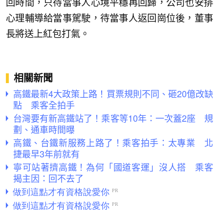
回時間，只待當事人心境平穩再回歸，公司也安排
心理輔導給當事駕駛，待當事人返回崗位後，董事
長將送上紅包打氣。
相關新聞
高鐵最新4大政策上路！買票規則不同、砸20億改缺
點 乘客全拍手
台灣要有新高鐵站了！乘客等10年：一次蓋2座 規
劃、通車時間曝
高鐵、台鐵新服務上路了！乘客拍手：太專業 北
捷最早3年前就有
寧可站著擠高鐵！為何「國道客運」沒人搭 乘客
揭主因：回不去了