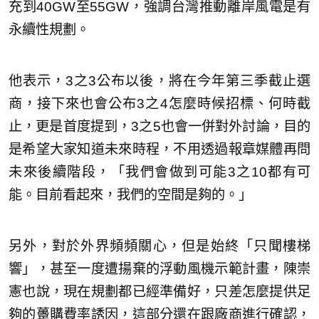
充到40GW至55GW，強調台灣推動離岸風電是有
永續性規劃。
他表示，3之3公布以後，將在今年第三季截止選
商，接下來也會公布3之4怎麼時候招標、何時截
止，更是首度提到，3之5也會一併對外討論，目的
是希望大家知道未來時程，不用透過報章媒體再問
未來後續階段，「我們會做到可能3之10都有可
能。目前看起來，我們的空間是夠的。」
另外，對於外界頻頻關心，但是始終「只聞樓梯
響」，甚至一度遭揚棄的浮動風機示範計畫，陳崇
憲也說，現在規劃都已經準備好，只差怎麼提供足
夠的躉購費率誘因，這部分還在跟廠商進行確認，