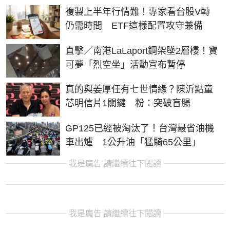
複製上半年行情難！專家看台股V轉
仍需時間 ETF這樣配置攻守兼備
直擊／南港LaLaport鋼架墜2層樓！寶
可夢「烈空坐」活動宣布暫停
真的與姜厚任有七世情緣？陳沂點童
芯明信片1關鍵 粉：突破盲腸
GP125已經被淘汰了！台灣最省油機
車出爐 1公升油「猛騎65公里」
我是廣告 請繼續往下閱讀
我是廣告 請繼續往下閱讀