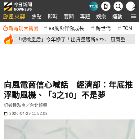
颱風來襲
焦點
即時
要聞
專題
娛樂
運動
全球
新電玩大觀園
88風災伴你成長
跨世代
TCN
「櫻桃皇后」今年慘了！出貨量腰斬52% 風雨重
創、產季提早收尾
向風電商信心喊話 經濟部：年底推
浮動風機、「3之10」不是夢
記者
鍾泓良
／台北報導
2026-04-29 11:52:08