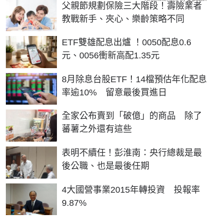
父親節規劃保險三大階段！壽險業者
教戰新手、夾心、樂齡策略不同
ETF雙雄配息出爐 ！0050配息0.6
元、0056衝新高配1.35元
8月除息台股ETF！14檔預估年化配息
率逾10% 留意最後買進日
全家公布賣到「破億」的商品 除了
蕃薯之外還有這些
表明不續任！彭淮南：央行總裁是最
後公職、也是最後任期
4大國營事業2015年轉投資 投報率
9.87%