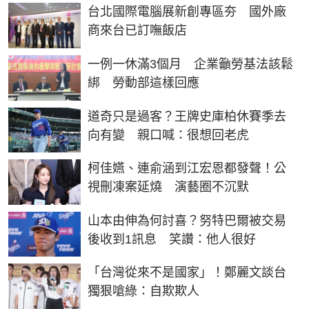
台北國際電腦展新創專區夯 國外廠
商來台已訂嘸飯店
一例一休滿3個月 企業籲勞基法該鬆
綁 勞動部這樣回應
道奇只是過客？王牌史庫柏休賽季去
向有變 親口喊：很想回老虎
柯佳嬿、連俞涵到江宏恩都發聲！公
視刪凍案延燒 演藝圈不沉默
山本由伸為何討喜？努特巴爾被交易
後收到1訊息 笑讚：他人很好
「台灣從來不是國家」！鄭麗文談台
獨狠嗆綠：自欺欺人