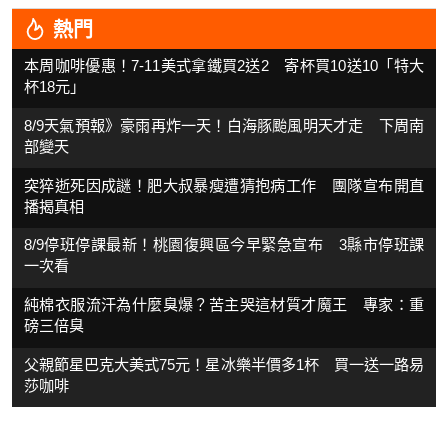
熱門
本周咖啡優惠！7-11美式拿鐵買2送2 寄杯買10送10「特大
杯18元」
8/9天氣預報》豪雨再炸一天！白海豚颱風明天才走 下周南
部變天
突猝逝死因成謎！肥大叔暴瘦遭猜抱病工作 團隊宣布開直
播揭真相
8/9停班停課最新！桃園復興區今早緊急宣布 3縣市停班課
一次看
純棉衣服流汗為什麼臭爆？苦主哭這材質才魔王 專家：重
磅三倍臭
父親節星巴克大美式75元！星冰樂半價多1杯 買一送一路易
莎咖啡