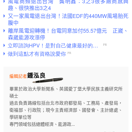
風電商頻退出台灣 龔明鑫：3之3很多廠商感興
趣、很快推出3之4
又一家風電退出台灣！法國EDF的440MW風場胎死
腹中
離岸風電迎轉機！台電同意加付55.57億元 正崴、
森崴能源攻漲停
鍾泓良
編輯記者
畢業於政治大學新聞系、英國愛丁堡大學民族主義研究所
碩士
過去負責路線包括台北市政府都發局、工務局、產發局，
衛福部、行政院；現今主責經濟部、國發會、主計總處、
學研單位等
專門領域包括總體經濟、能源政...