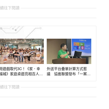
繼續往下閱讀
用遊戲取代3C！《家．幸
外送平台疊單計算方式惹
福城》家庭桌遊亮相百人三
議 協進聯盟發布「一案一
代同堂共學同樂
檢舉」行動宣言
繼續往下閱讀