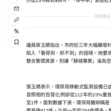
然從23%掉到剩8%，「命中率」衰退近
我是廣告
議員張玉嬿指出，市府近三年大幅擴增科
陷入「看得到、抓不到」的困境。她要求
整合警環資源，別讓「靜城專案」淪為空
張玉嬿表示，環保局移動式監測設備已由
音照相的告發比例卻從112年的23%重
至1件。面對數據下滑，環保局雖辯稱是
案高達812件，比前一年的784件還多