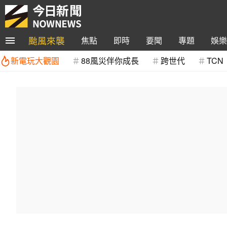
颱風來襲
焦點
即時
要聞
專題
娛樂
新電玩大觀園
88風災伴你成長
跨世代
TCN