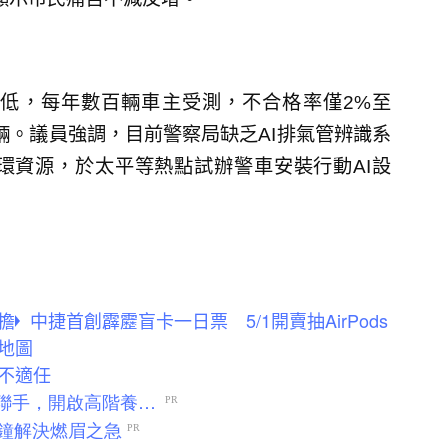
低，每年數百輛車主受測，不合格率僅2%至
輛。議員強調，目前警察局缺乏AI排氣管辨識系
環資源，於太平等熱點試辦警車安裝行動AI設
擔
中捷首創霹靂盲卡一日票 5/1開賣抽AirPods
地圖
不適任