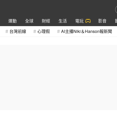
運動
全球
財經
生活
電玩
影音
台灣前線
心理假
AI主播Niki＆Hanson報新聞