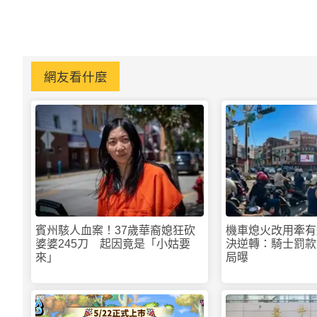
網友看什麼
賓州駭人血案！37歲華裔媳狂砍
機車熄火改用牽有
婆婆245刀 起因竟是「小姑要
決逆轉：騎士罰款
來」
局曝
PR