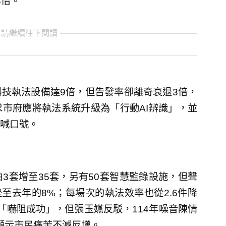
3倍。
 請繼續往下閱讀
技執法設備達9倍，但告發率卻離奇衰退3倍，
市府應將執法系統升級為「行動AI辨識」，並
喊口號。
3套增至35套，另有50套智慧監錄設施，但聲
挫至去年的8%；每場次的執法效率也從2.6件降
「嚇阻成功」，但張玉嬿反駁，114年噪音陳情
，顯示市民痛苦不減反增。