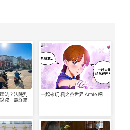
PR
違法？法院判
一起來玩 楓之谷世界 Artale 吧
銳減 最終結