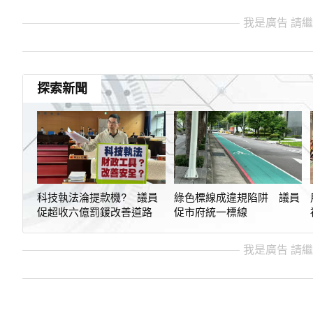
我是廣告 請
探索新聞
科技執法淪提款機? 議員
綠色標線成違規陷阱 議員
促超收六億罰鍰改善道路
促市府統一標線
我是廣告 請