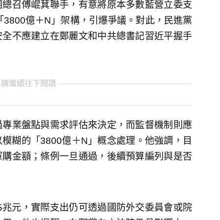
團總召傅崐萁聯手，有意將原本多數藍營立委支
「3800億＋N」架構，引爆爭議。對此，民進黨
安全不應建立在鄭麗文和中共總書記習近平握手
 請繼續往下閱讀
過專業盤點與需求評估來決定，而監督機制則應
模糊的「3800億＋N」概念處理。他強調，目
軍購金額；條例一旦通過，後續預算編列與是否
25兆元，實際支出仍可透過國防外交委員會或院