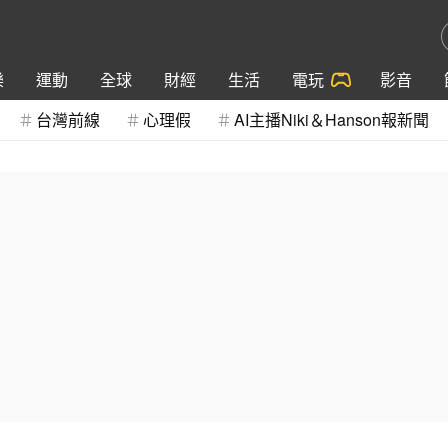
樂
運動
全球
財經
生活
電玩
影音
台灣前線
心理假
AI主播Niki＆Hanson報新聞