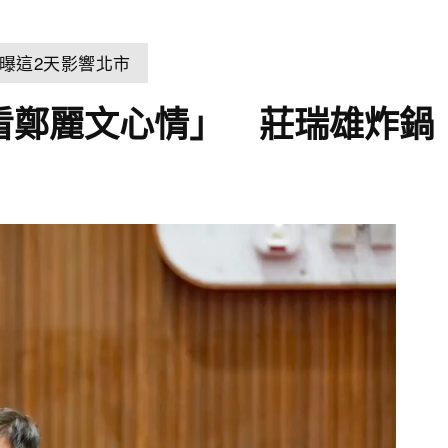
曝這2天影響北市
「看鄭麗文心情」 莊瑞雄炸鍋