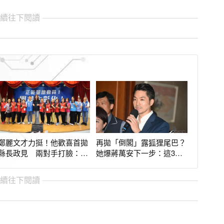
繼續往下閱讀
鄭麗文才力挺！他歡喜首拋
再拋「倒閣」露狐狸尾巴？
縣長政見 兩對手打臉：是
她爆蔣萬安下一步：這3大
有多狀況外？
天王請小心
繼續往下閱讀