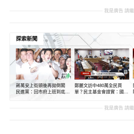
我是廣告 請
探索新聞
蔣萬安上街頭後再拋倒閣
鄭麗文訪中480萬全民買
民進黨：回市府上班到底多
單？民主基金會證實：國民
難？
黨沒撤案
我是廣告 請