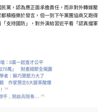
國民黨，認為應正面承擔責任，而非對外轉嫁壓
家都積極樂於發言，但一到下午黨團協商又跑得
看「支持國防」，對外演給習近平看「認真擋軍
姿嗆：3黨一起查才公平
加70萬」 財產細節全揭露
學者：蘇巧慧壓力大了
戰 作家預言5大變革酸爆