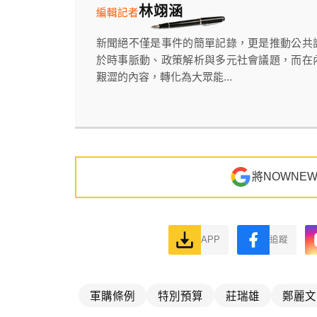
林翊涵
編輯記者
新聞絕不僅是事件的簡單記錄，更是推動公共
於時事脈動、政策解析與多元社會議題，而在
艱澀的內容，轉化為大眾能...
將NOWNE
APP
追蹤
軍購條例
特別預算
莊瑞雄
鄭麗文