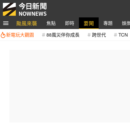
颱風來襲
要聞
焦點
即時
專題
娛
新電玩大觀園
88風災伴你成長
跨世代
TCN