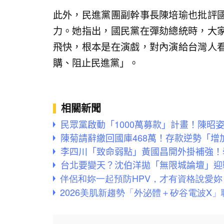
此外，民進黨團副幹事長陳培瑜也批評
力。她指出，國民黨在彈劾總統時，大
飛快，根本是在演戲，對內演給台灣人
購、阻止民進黨」。
相關新聞
民眾黨啟動「1000萬募款」計畫！陳昭
陳菊請辭繳回國庫468萬！存款逆勢「增
李四川「致命弱點」黃國昌開外掛補強！
台北要變天？沈伯洋拋「無限城論壇」迎