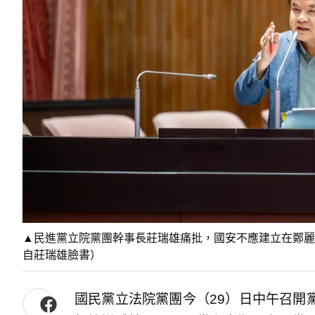
▲民進黨立院黨團幹事長莊瑞雄痛批，國安不應建立在鄭麗
自莊瑞雄臉書）
國民黨立法院黨團今（29）日中午召開