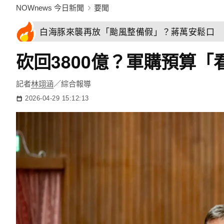
NOWnews 今日新聞
要聞
白海豚來襲再放「颱風整備假」？蔣萬安鬆口 
砍回3800億？軍購預算
記者
林翊涵
／綜合報導
2026-04-29 15:12:13