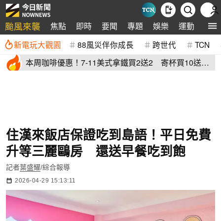
颱風來襲
焦點
即時
要聞
專題
娛樂
運動
全球
新電玩大觀園
88風災伴你成長
跨世代
TCN
本周咖啡優惠！7-11美式拿鐵買2送2 寄杯買10送
10「特大杯18元」
住漢來飯店保證吃到島語！平日免費
升等三麗鷗房 還送早餐吃到飽
記者
葉盛耀
/綜合報導
2026-04-29 15:13:11