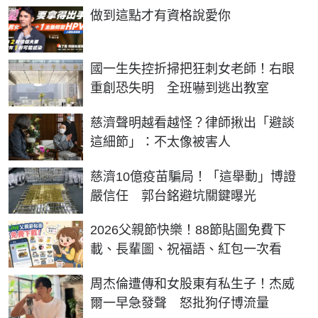
PR
做到這點才有資格說愛你
國一生失控折掃把狂刺女老師！右眼
重創恐失明 全班嚇到逃出教室
慈濟聲明越看越怪？律師揪出「避談
這細節」：不太像被害人
慈濟10億疫苗騙局！「這舉動」博證
嚴信任 郭台銘避坑關鍵曝光
2026父親節快樂！88節貼圖免費下
載、長輩圖、祝福語、紅包一次看
周杰倫遭傳和女股東有私生子！杰威
爾一早急發聲 怒批狗仔博流量