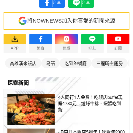
分享
分享
將NOWNEWS加入你喜愛的新聞來源
APP
追蹤
追蹤
好友
訂閱
高雄漢來飯店
島語
吃到飽餐廳
三麗鷗主題房
探索新聞
4人同行1人免費！吃飯店buffet現
賺1780元 爐烤牛排、蝦蟹吃到
飽
JR東日本飯店5週年！吃飯滿2000