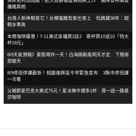
突猝逝死因成謎！肥大叔暴瘦遭猜抱病工作 團隊宣布開直
播揭真相
台灣人新神鞋是它！台積電魏哲家也穿上 低調藏38年：超
輕水準高
本周咖啡優惠！7-11美式拿鐵買2送2 寄杯買10送10「特大
杯18元」
8/9天氣預報》豪雨再炸一天！白海豚颱風明天才走 下周南
部變天
8/9停班停課最新！桃園復興區今早緊急宣布 3縣市停班課
一次看
父親節星巴克大美式75元！星冰樂半價多1杯 買一送一路易
莎咖啡