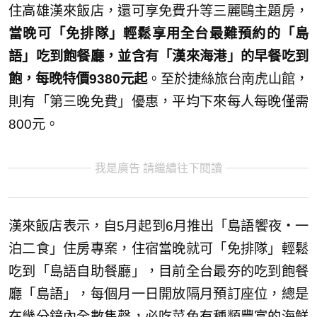
住高雄漢來飯店，還可享免費升等三麗鷗主題房，
當晚可「免排隊」輕鬆享用全台最難預約的「島
語」吃到飽餐廳，並含有「漢來海港」的早餐吃到
飽，每晚特價9380元起
。至於捷絲旅台南虎山館，
則有「第三晚免費」優惠，平均下來每人每晚僅需
800元。
我是廣告 請繼續往下閱讀
漢來飯店表示，自5月起到6月推出「島語饗夜・一
泊二食」住房專案，住宿當晚就可「免排隊」輕鬆
吃到「島語自助餐廳」，目前全台最夯的吃到飽餐
廳「島語」，每個月一日開放隔月預訂座位，總是
在幾分鐘內全數售罄，必吃菜色有種類豐富的海鮮