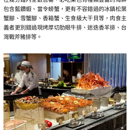
包含藍鑽蝦、當令螃蟹，更有不容錯過的冰鎮松葉
蟹腳、雪蟹腳、香箱蟹、生食級大干貝等，肉食主
義者更別錯過現烤厚切肋眼牛排、迷迭香羊排、台
灣戰斧豬排等。