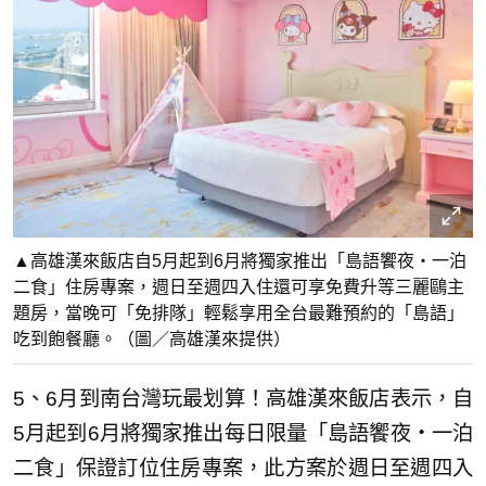
▲高雄漢來飯店自5月起到6月將獨家推出「島語饗夜・一泊
二食」住房專案，週日至週四入住還可享免費升等三麗鷗主
題房，當晚可「免排隊」輕鬆享用全台最難預約的「島語」
吃到飽餐廳。（圖／高雄漢來提供）
5、6月到南台灣玩最划算！高雄漢來飯店表示，自
5月起到6月將獨家推出每日限量「島語饗夜・一泊
二食」保證訂位住房專案，此方案於週日至週四入