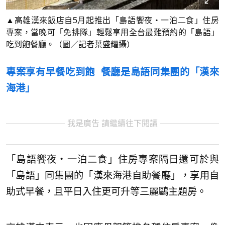
▲高雄漢來飯店自5月起推出「島語饗夜・一泊二食」住房
專案，當晚可「免排隊」輕鬆享用全台最難預約的「島語」
吃到飽餐廳。（圖／記者葉盛耀攝）
專案享有早餐吃到飽 餐廳是
島語同集團的「漢來
海港」
我是廣告 請繼續往下閱讀
「島語饗夜・一泊二食」住房專案隔日還可於與
「島語」同集團的「漢來海港自助餐廳」，享用自
助式早餐，且平日入住更可升等三麗鷗主題房。