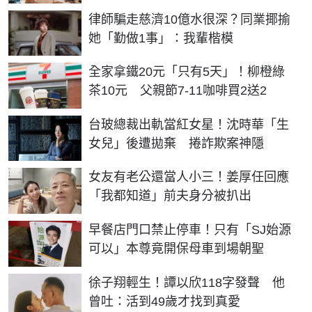
律師騙走慈濟10億水很深？同業揶揄
她「勤做1事」：我輩楷模
全家拿鐵20元「只有5天」！柳橙綠
茶10元 父親節7-11咖啡買2送2
台玻總裁出軌當紅女星！沈時華「生
女兒」後遭拋棄 捲詐欺案神隱
女友有老公還當人小三！姜厚任回應
「我都知道」前夫身分被扒出
早餐店門口禁止停車！只有「SJ始源
可以」本尊竟開保母車到場朝聖
徐子翔輕生！譚以欣118字發聲 他
曾吐：活到49歲才找到真愛