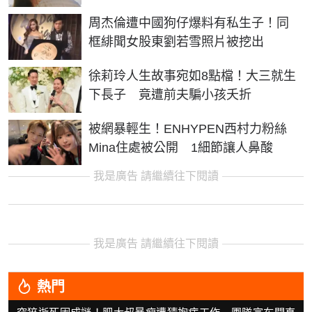
周杰倫遭中國狗仔爆料有私生子！同
框緋聞女股東劉若雪照片被挖出
徐莉玲人生故事宛如8點檔！大三就生
下長子 竟遭前夫騙小孩夭折
被網暴輕生！ENHYPEN西村力粉絲
Mina住處被公開 1細節讓人鼻酸
我是廣告 請繼續往下閱讀
我是廣告 請繼續往下閱讀
熱門