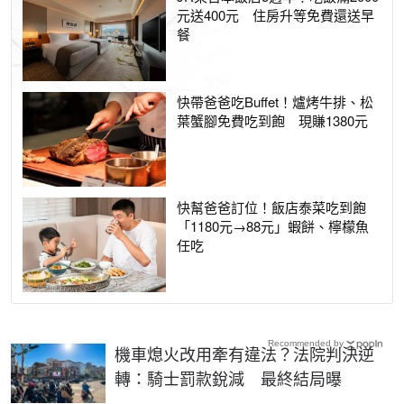
元送400元 住房升等免費還送早
餐
快帶爸爸吃Buffet！爐烤牛排、松
葉蟹腳免費吃到飽 現賺1380元
快幫爸爸訂位！飯店泰菜吃到飽
「1180元→88元」蝦餅、檸檬魚
任吃
Recommended by
機車熄火改用牽有違法？法院判決逆
轉：騎士罰款銳減 最終結局曝