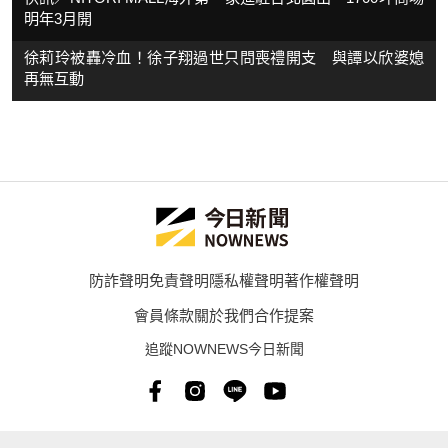
明年3月開
徐莉玲被轟冷血！徐子翔過世只問喪禮開支 與譚以欣婆媳
再無互動
防詐聲明
免責聲明
隱私權聲明
著作權聲明
會員條款
關於我們
合作提案
追蹤NOWNEWS今日新聞