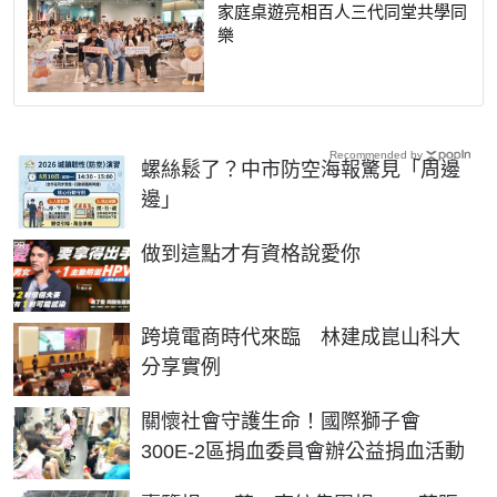
家庭桌遊亮相百人三代同堂共學同
樂
Recommended by
螺絲鬆了？中市防空海報驚見「周邊
邊」
PR
做到這點才有資格說愛你
跨境電商時代來臨 林建成崑山科大
分享實例
關懷社會守護生命！國際獅子會
300E-2區捐血委員會辦公益捐血活動