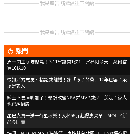
我是廣告 請繼續往下閱讀
我是廣告 請繼續往下閱讀
熱門
周一開工咖啡優惠！7-11拿鐵買1送1：寄杯限今天 萊爾富
買10送10
快訊／方志友、楊銘威離婚！謝「孩子的爸」12年包容：永
遠是家人
騎士不要庫明加了！預計改簽NBA前MVP威少 美媒：湖人
也已經攤牌
星巴克買一送一有星冰樂！大杯55元起優惠菜單 MOLLY新
品今開賣
快訊／NITORI MALL海外第一家進駐台北圓山 1700坪商場