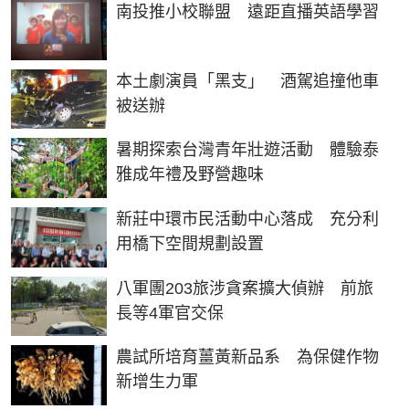
南投推小校聯盟 遠距直播英語學習
本土劇演員「黑支」 酒駕追撞他車
被送辦
暑期探索台灣青年壯遊活動 體驗泰
雅成年禮及野營趣味
新莊中環市民活動中心落成 充分利
用橋下空間規劃設置
八軍團203旅涉貪案擴大偵辦 前旅
長等4軍官交保
農試所培育薑黃新品系 為保健作物
新增生力軍