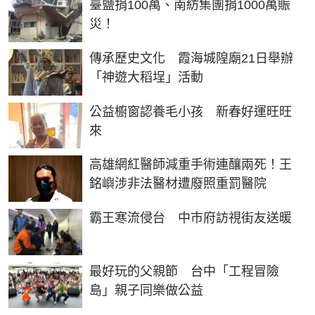
臺鹽捐100萬、南紡集團捐1000萬賑
災！
傳承歷史文化 霞海城隍廟21日舉辦
「神遊大稻埕」活動
公益櫥窗認養毛小孩 新春好運旺旺
來
高雄網紅醫師減重手術連釀兩死！王
銘嶼涉非法醫材遭廢照重罰醫院
霸王寒流侵台 中市府訪視街友送暖
最好玩的父親節 台中「工程冒險
島」親子同樂做公益