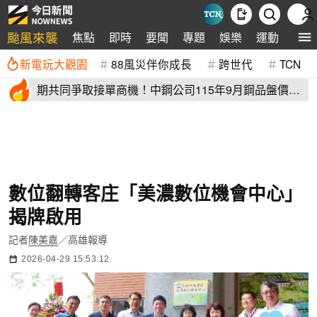
颱風來襲
焦點
即時
要聞
專題
娛樂
運動
全球
新電玩大觀園
88風災伴你成長
跨世代
TCN
期共同爭取接單商機！中鋼公司115年9月鋼品盤價全
面以平盤開出
數位翻轉客庄「美濃數位機會中心」
揭牌啟用
記者
陳美嘉
／高雄報導
2026-04-29 15:53:12