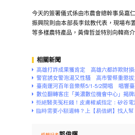
今天的簽署儀式係由市農會總幹事吳嘉仁
振興院則由本部長李鉉教代表，現場布
等多樣農特產品，黃偉哲並特別向韓商介
相關新聞
高雄打詐成果獲肯定 高雄六都詐欺財損
警官誘女警泡湯又性騷 高市警祭重懲拔
臺南運河百年音樂祭5/1-5/2開唱 唱
數位翻轉客庄「美濃數位機會中心」揭牌
郭俊暉
編輯記者