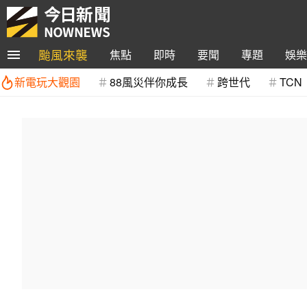
颱風來襲
焦點
即時
要聞
專題
娛樂
新電玩大觀園
88風災伴你成長
跨世代
TCN