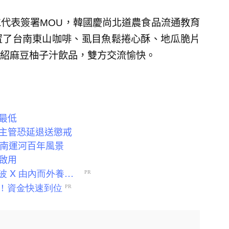
代表簽署MOU，韓國慶尚北道農食品流通教育
置了台南東山咖啡、虱目魚鬆捲心酥、地瓜脆片
紹麻豆柚子汁飲品，雙方交流愉快。
最低
主管恐延退送懲戒
響臺南運河百年風景
啟用