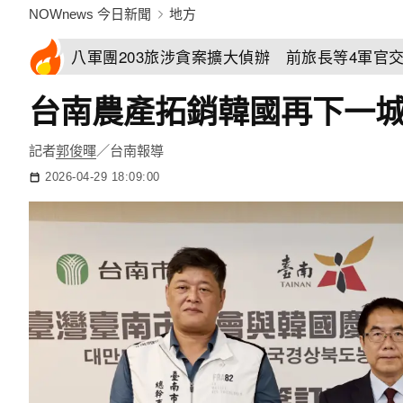
NOWnews 今日新聞
地方
八軍團203旅涉貪案擴大偵辦 前旅長等4軍官
台南農產拓銷韓國再下一城
記者
郭俊暉
／台南報導
2026-04-29 18:09:00