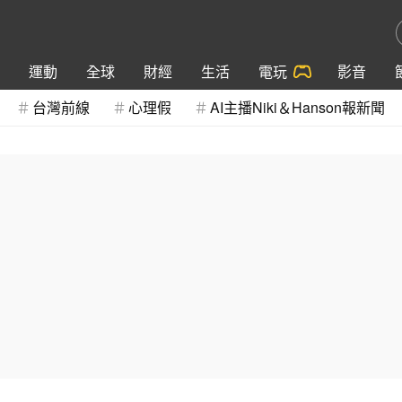
運動
全球
財經
生活
電玩
影音
台灣前線
心理假
AI主播Niki＆Hanson報新聞